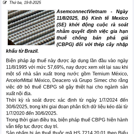
Thứ ba, 19-8-2025
AsemconnectVietnam -
Ngày
11/8/2025, Bộ Kinh tế Mexico
(SE) khởi động cuộc rà soát
nhằm quyết định việc gia hạn
thuế chống bán phá giá
(CBPG) đối với thép cây nhập
khẩu từ Brazil.
Biện pháp áp thuế này được áp dụng lần đầu vào ngày
11/8/1995 với mức 57,69%, nay được xem xét lại sau khi
một số nhà sản xuất trong nước gồm Ternium México,
ArcelorMittal México, Deacero và Grupo Simec cho rằng
việc dỡ bỏ thuế CBPG sẽ gây thiệt hại cho ngành sản
xuất nội địa.
Thời kỳ rà soát được xác định từ ngày 1/7/2024 đến
30/6/2025, trong khi giai đoạn phân tích dữ liệu kéo dài từ
1/7/2020 đến 30/6/2025.
Trong thời gian điều tra, biện pháp thuế CBPG hiện hành
vẫn tiếp tục được duy trì.
Sản phẩm bị áp thuế thuộc mã HS 7214.20.01 theo Biểu