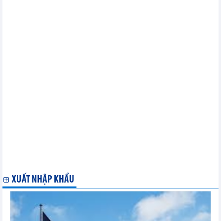
Canada thay đổi chính sách nhôm thép và tác động
Hoa Kỳ thông báo về việc rà soát hành chính thuế chống bán
phá giá/chống trợ cấp đối với một số sản phẩm xuất khẩu của Việt
Nam
EU thông báo kết luận cuối cùng vụ việc điều tra chống bán phá
giá thép cán nóng nhập khẩu từ Việt Nam
Hoa Kỳ thông báo về việc rà soát hành chính thuế chống bán
phá giá/chống trợ cấp đối với một số sản phẩm xuất khẩu của Việt
Nam
Bộ Công Thương quyết định điều tra chống bán phá giá kính
nổi không màu nhập khẩu từ In-đô-nê-xi-a và Ma-lai-xi-a
Mỹ áp thuế chống bán phá giá 17% đối với cà chua Mexico
Bộ Công Thương ban hành Quyết định rà soát cuối kỳ việc áp
dụng biện pháp chống bán phá giá đối với một số sản phẩm thép
hình chữ H có xuất xứ từ Ma-lai-xi-a (Mã vụ việc: ER01.AD12)
Brazil gia hạn thuế chống bán phá giá với ống thép không gỉ
Trung Quốc thêm 5 năm
Malaysia áp thuế chống bán phá giá tạm thời đối với thép mạ
kẽm nhập khẩu từ 3 quốc gia
XUẤT NHẬP KHẨU