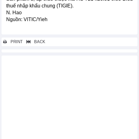
thuế nhập khẩu chung (TIGIE).
N. Hao
Nguồn: VITIC/Yieh
PRINT
BACK
Các tin khác...
Hàn Quốc đề xuất áp thuế chống bán phá giá 5 năm đối với
thép tấm không gỉ Trung Quốc
Australia hoãn công bố kết luận rà soát thuế chống bán phá giá
đối với thép cây Trung Quốc
Ấn Độ áp thuế chống bán phá giá với một số sản phẩm thép từ
Việt Nam
Đài Loan (Trung Quốc) quyết định áp thuế chống bán phá giá
chính thức đối với xi măng và clanhke của Việt Nam
Doanh nghiệp Việt Nam cần lưu ý: EU bắt đầu giám sát chặt
xuất nhập khẩu phế liệu kim loại
Mỹ chuẩn bị áp thuế 15-20% với các nước chưa đạt được thỏa
thuận