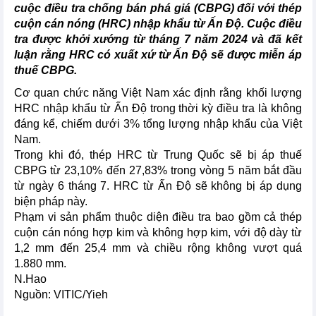
cuộc điều tra chống bán phá giá (CBPG) đối với thép
cuộn cán nóng (HRC) nhập khẩu từ Ấn Độ. Cuộc điều
tra được khởi xướng từ tháng 7 năm 2024 và đã kết
luận rằng HRC có xuất xứ từ Ấn Độ sẽ được miễn áp
thuế CBPG.
Cơ quan chức năng Việt Nam xác định rằng khối lượng
HRC nhập khẩu từ Ấn Độ trong thời kỳ điều tra là không
đáng kể, chiếm dưới 3% tổng lượng nhập khẩu của Việt
Nam.
Trong khi đó, thép HRC từ Trung Quốc sẽ bị áp thuế
CBPG từ 23,10% đến 27,83% trong vòng 5 năm bắt đầu
từ ngày 6 tháng 7. HRC từ Ấn Độ sẽ không bị áp dụng
biện pháp này.
Phạm vi sản phẩm thuộc diện điều tra bao gồm cả thép
cuộn cán nóng hợp kim và không hợp kim, với độ dày từ
1,2 mm đến 25,4 mm và chiều rộng không vượt quá
1.880 mm.
N.Hao
Nguồn: VITIC/Yieh