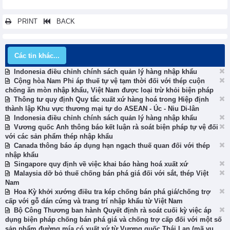
PRINT
BACK
Các tin khác...
Indonesia điều chỉnh chính sách quản lý hàng nhập khẩu
Cộng hòa Nam Phi áp thuế tự vệ tạm thời đối với thép cuộn
chống ăn mòn nhập khẩu, Việt Nam được loại trừ khỏi biện pháp
Thông tư quy định Quy tắc xuất xứ hàng hoá trong Hiệp định
thành lập Khu vực thương mại tự do ASEAN - Úc - Niu Di-lân
Indonesia điều chỉnh chính sách quản lý hàng nhập khẩu
Vương quốc Anh thông báo kết luận rà soát biện pháp tự vệ đối
với các sản phẩm thép nhập khẩu
Canada thông báo áp dụng hạn ngạch thuế quan đối với thép
nhập khẩu
Singapore quy định về việc khai báo hàng hoá xuất xứ
Malaysia dỡ bỏ thuế chống bán phá giá đối với sắt, thép Việt
Nam
Hoa Kỳ khởi xướng điều tra kép chống bán phá giá/chống trợ
cấp với gỗ dán cứng và trang trí nhập khẩu từ Việt Nam
Bộ Công Thương ban hành Quyết định rà soát cuối kỳ việc áp
dụng biện pháp chống bán phá giá và chống trợ cấp đối với một số
sản phẩm đường mía có xuất xứ từ Vương quốc Thái Lan (mã vụ