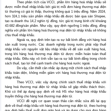
Theo phân tích của VCCI, phần lớn hàng hoá nhập khẩu sẽ
được miễn thuế nhập khẩu bởi giá trị mỗi đơn hàng thương mại điện
tử thường có giá trị thấp, thường không quá 1 triệu đồng. Năm 2024,
hơn 324,1 triệu sản phẩm nhập khẩu đã được bán qua sàn Shopee,
tạo ra doanh thu 14,2 nghìn tỷ đồng, tức giá trị trung bình chỉ khoảng
43.682 đồng/sản phẩm. Như vậy, quy định ngưỡng 1 triệu đồng, đồng
nghĩa với phần lớn hàng hoá thương mại điện tử nhập khẩu sẽ không
chịu thuế nhập khẩu.
Ngoài ra, quy định trên tạo ra sự bất bình đẳng với hàng hoá
sản xuất trong nước. Các doanh nghiệp trong nước phải nộp thuế
nhập khẩu với nguyên vật liệu nhập khẩu về để sản xuất hàng hoá,
trong khi hàng hoá thương mại điện tử được miễn hoàn toàn thuế
nhập khẩu. Điều này vô tình vẫn tạo ra sự bất bình đẳng trong chính
sách thuế, tạo lợi thế cạnh tranh cho hàng hoá nước ngoài.
Do vậy, cần thiết cân nhắc áp dụng một chính sách thuế nhập
khẩu toàn diện, không miễn giảm với hàng hoá thương mại điện tử
nhập khẩu.
Theo VCCI, việc xây dựng chính sách thuế nhập khẩu với
hàng hoá thương mại điện tử nhập khẩu sẽ gặp nhiều thách thức.
Khó có thể áp dụng quy định về mã HS như hàng hoá nhập khẩu
truyền thống cho hàng hoá thương mại điện tử.
VCCI đề nghị cơ quan soạn thảo cân nhắc sửa đổi lại quy
định về thuế nhập khẩu với hàng hoá thương mại điện tử, theo hướng
quy định biểu thuế suất đơn giản hoá và áp dụng cho mọi đơn hàng