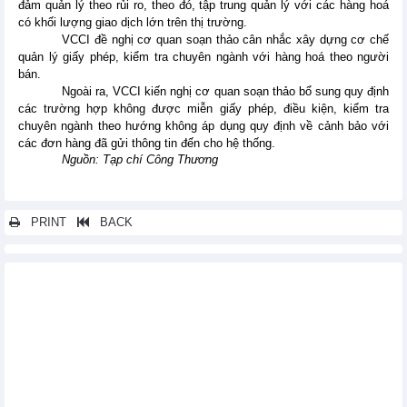
đảm quản lý theo rủi ro, theo đó, tập trung quản lý với các hàng hoá
có khối lượng giao dịch lớn trên thị trường.
VCCI đề nghị cơ quan soạn thảo cân nhắc xây dựng cơ chế
quản lý giấy phép, kiểm tra chuyên ngành với hàng hoá theo người
bán.
Ngoài ra, VCCI kiến nghị cơ quan soạn thảo bổ sung quy định
các trường hợp không được miễn giấy phép, điều kiện, kiểm tra
chuyên ngành theo hướng không áp dụng quy định về cảnh bảo với
các đơn hàng đã gửi thông tin đến cho hệ thống.
Nguồn: Tạp chí Công Thương
PRINT
BACK
Các tin khác...
Cục Phòng vệ thương mại thông báo tiếp nhận hồ sơ rà soát
cuối kỳ việc áp dụng biện pháp chống bán phá giá (CBPG) đối với
một số sản phẩm thép hình chữ H có xuất xứ từ Ma-lai-xi-a
Hoa Kỳ nhận hồ sơ đề nghị điều tra chống bán phá giá và
chống trợ cấp đối với sản phẩm gỗ dán cứng và trang trí nhập khẩu
từ Việt Nam