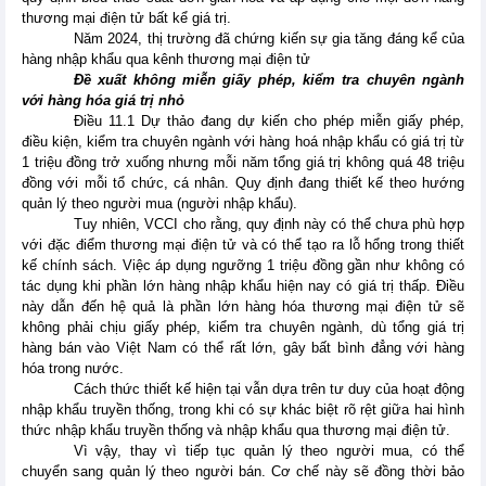
thương mại điện tử bất kể giá trị.
Năm 2024, thị trường đã chứng kiến sự gia tăng đáng kể của
hàng nhập khẩu qua kênh thương mại điện tử
Đề xuất không miễn giấy phép, kiểm tra chuyên ngành
với hàng hóa giá trị nhỏ
Điều 11.1 Dự thảo đang dự kiến cho phép miễn giấy phép,
điều kiện, kiểm tra chuyên ngành với hàng hoá nhập khẩu có giá trị từ
1 triệu đồng trở xuống nhưng mỗi năm tổng giá trị không quá 48 triệu
đồng với mỗi tổ chức, cá nhân. Quy định đang thiết kế theo hướng
quản lý theo người mua (người nhập khẩu).
Tuy nhiên, VCCI cho rằng, quy định này có thể chưa phù hợp
với đặc điểm thương mại điện tử và có thể tạo ra lỗ hổng trong thiết
kế chính sách. Việc áp dụng ngưỡng 1 triệu đồng gần như không có
tác dụng khi phần lớn hàng nhập khẩu hiện nay có giá trị thấp. Điều
này dẫn đến hệ quả là phần lớn hàng hóa thương mại điện tử sẽ
không phải chịu giấy phép, kiểm tra chuyên ngành, dù tổng giá trị
hàng bán vào Việt Nam có thể rất lớn, gây bất bình đẳng với hàng
hóa trong nước.
Cách thức thiết kế hiện tại vẫn dựa trên tư duy của hoạt động
nhập khẩu truyền thống, trong khi có sự khác biệt rõ rệt giữa hai hình
thức nhập khẩu truyền thống và nhập khẩu qua thương mại điện tử.
Vì vậy, thay vì tiếp tục quản lý theo người mua, có thể
chuyển sang quản lý theo người bán. Cơ chế này sẽ đồng thời bảo