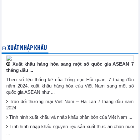
Cảnh báo thủ đoạn lừa đảo mới trong buôn bán quốc tế
Indonesia ban hành quy định mới về kiểm dịch sản phẩm nhập
khẩu
Canada ban hành kết luận cuối điều tra chống bán phá giá dây
thép từ Việt Nam
Hoa Kỳ nhận đơn đề nghị điều tra chống bán phá giá với thép
chống ăn mòn
XUẤT NHẬP KHẨU
Xuất khẩu hàng hóa sang một số quốc gia ASEAN 7
tháng đầu ...
Theo số liệu thống kê của Tổng cục Hải quan, 7 tháng đầu
năm 2024, xuất khẩu hàng hóa của Việt Nam sang một số
quốc gia ASEAN như ...
Trao đổi thương mại Việt Nam – Hà Lan 7 tháng đầu năm
2024
Tình hình xuất khẩu và nhập khẩu phân bón của Việt Nam ...
Tình hình nhập khẩu nguyên liệu sản xuất thức ăn chăn nuôi
...