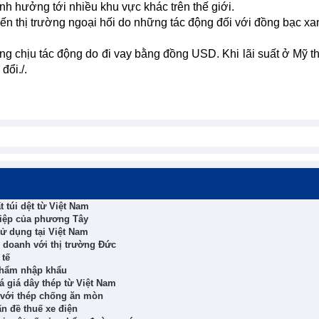
h hưởng tới nhiều khu vực khác trên thế giới.
n thị trường ngoại hối do những tác động đối với đồng bạc xa
ng chịu tác động do đi vay bằng đồng USD. Khi lãi suất ở Mỹ th
đổi./.
t túi dệt từ Việt Nam
iệp của phương Tây
ử dụng tại Việt Nam
 doanh với thị trường Đức
 tế
phẩm nhập khẩu
á giá dây thép từ Việt Nam
 với thép chống ăn mòn
n đề thuế xe điện