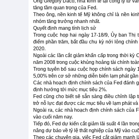
Ông Gregory Daco, nhà kinh tế tại công ty tư vấ
tăng tầm quan trọng của Fed.
Theo ông, nền kinh tế Mỹ không chỉ là nền kinh
nhóm tăng trưởng nhanh nhất.
Quyết định mang tính lịch sử
Trong cuộc họp hai ngày 17-18/9, Ủy ban Thị 
điểm phần trăm, bắt đầu chu kỳ nới lỏng chính 
2020.
Ngoài các lần cắt giảm khẩn cấp trong thời kỳ
năm 2008 trong cuộc khủng hoảng tài chính toà
Trong tuyên bố sau cuộc họp chính sách ngày 18
5,00% trên cơ sở những diễn biến lạm phát gần
Các nhà hoạch định chính sách của Fed đánh giá
định hướng tới mức mục tiêu 2%.
Fed cũng cho biết sẽ sẵn sàng điều chỉnh lập t
trở nỗ lực đạt được các mục tiêu về lạm phát và
Ngoài ra, các nhà hoạch định chính sách của Fe
vào cuối năm nay.
Tiếp đó, Fed dự kiến cắt giảm lãi suất 4 lần tr
nâng dự báo về tỷ lệ thất nghiệp của Mỹ vào c
Theo các chuyên gia, việc Fed cắt giảm mạnh lã