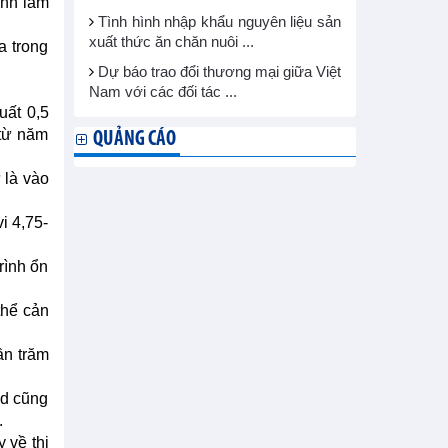
ính làm
Tình hình nhập khẩu nguyên liệu sản
xuất thức ăn chăn nuôi ...
a trong
Dự báo trao đổi thương mại giữa Việt
Nam với các đối tác ...
uất 0,5
 từ năm
QUẢNG CÁO
 là vào
i 4,75-
rình ổn
thể cản
ần trăm
ed cũng
.
 về thị