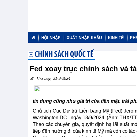
HỘI NHẬP
XUẤT NHẬP KHẨU
KINH TẾ
PH
CHÍNH SÁCH QUỐC TẾ
Fed xoay trục chính sách và t
Thứ bảy, 21-9-2024
tín dụng cũng như giá trị của tiền mặt, trái p
Chủ tịch Cục Dự trữ Liên bang Mỹ (Fed) Jerome
Washington DC., ngày 18/9/2024. (Ảnh: THX/T
Theo các chuyên gia, quyết định hạ lãi suất 
tiếp đến hướng đi của kinh tế Mỹ mà còn có tác đ