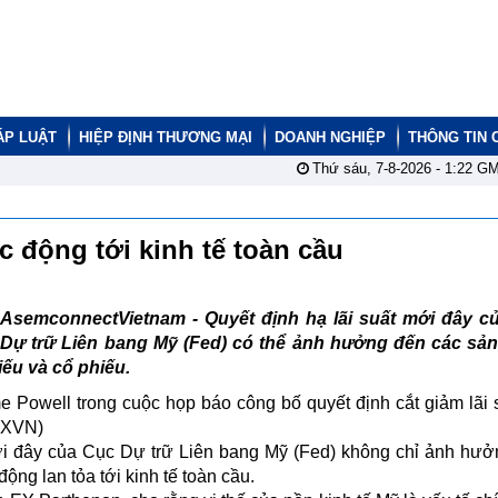
ÁP LUẬT
HIỆP ĐỊNH THƯƠNG MẠI
DOANH NGHIỆP
THÔNG TIN 
Thứ sáu, 7-8-2026 -
1:22
GM
ác động tới kinh tế toàn cầu
AsemconnectVietnam -
Quyết định hạ lãi suất mới đây c
Dự trữ Liên bang Mỹ (Fed) có thể ảnh hưởng đến các sả
hiếu và cổ phiếu.
 Powell trong cuộc họp báo công bố quyết định cắt giảm lãi s
TXVN)
mới đây của Cục Dự trữ Liên bang Mỹ (Fed) không chỉ ảnh hưở
ộng lan tỏa tới kinh tế toàn cầu.