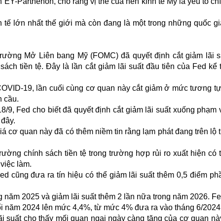
n EY-Parthenon, cho rằng vị thế của nền kinh tế Mỹ là yếu tố ch
 tế lớn nhất thế giới mà còn đang là một trong những quốc gi
trường Mở Liên bang Mỹ (FOMC) đã quyết định cắt giảm lãi s
sách tiền tệ. Đây là lần cắt giảm lãi suất đầu tiên của Fed kể
 COVID-19, lần cuối cùng cơ quan này cắt giảm ở mức tương tự
n cầu.
/9, Fed cho biết đã quyết định cắt giảm lãi suất xuống phạm v
 đây.
 cơ quan này đã có thêm niềm tin rằng lạm phát đang trên lộ t
rường chính sách tiền tệ trong trường hợp rủi ro xuất hiện có 
 việc làm.
d cũng đưa ra tín hiệu có thể giảm lãi suất thêm 0,5 điểm ph
ong năm 2025 và giảm lãi suất thêm 2 lần nữa trong năm 2026. F
uối năm 2024 lên mức 4,4%, từ mức 4% đưa ra vào tháng 6/2024
i suất cho thấy mối quan ngại ngày càng tăng của cơ quan này