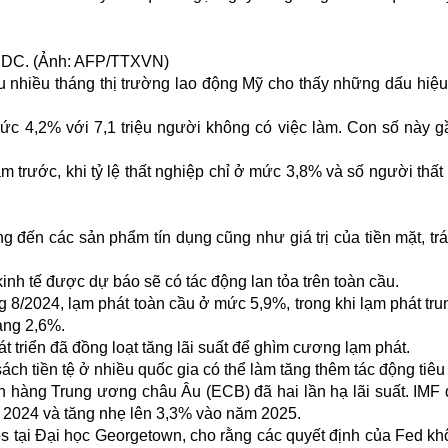
n, DC. (Ảnh: AFP/TTXVN)
u nhiều tháng thị trường lao động Mỹ cho thấy những dấu hiệ
mức 4,2% với 7,1 triệu người không có việc làm. Con số này 
ăm trước, khi tỷ lệ thất nghiệp chỉ ở mức 3,8% và số người thất
g đến các sản phẩm tín dụng cũng như giá trị của tiền mặt, trá
kinh tế được dự báo sẽ có tác động lan tỏa trên toàn cầu.
ng 8/2024, lạm phát toàn cầu ở mức 5,9%, trong khi lạm phát tru
ảng 2,6%.
 triển đã đồng loạt tăng lãi suất để ghìm cương lạm phát.
sách tiền tệ ở nhiều quốc gia có thể làm tăng thêm tác động tiêu
n hàng Trung ương châu Âu (ECB) đã hai lần hạ lãi suất. IMF
 2024 và tăng nhẹ lên 3,3% vào năm 2025.
 tại Đại học Georgetown, cho rằng các quyết định của Fed kh