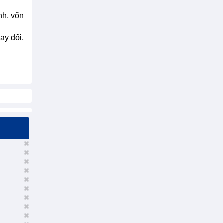
nh, vốn
ay đổi,