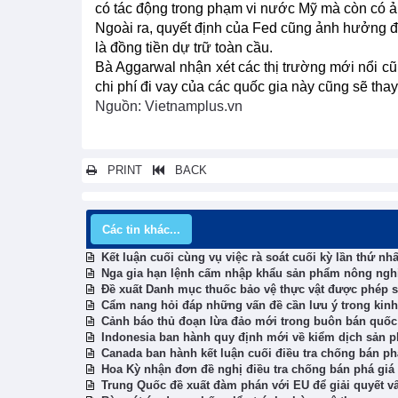
có tác động trong phạm vi nước Mỹ mà còn có ản
Ngoài ra, quyết định của Fed cũng ảnh hưởng đế
là đồng tiền dự trữ toàn cầu.
Bà Aggarwal nhận xét các thị trường mới nổi cũ
chi phí đi vay của các quốc gia này cũng sẽ thay 
Nguồn: Vietnamplus.vn
PRINT
BACK
Các tin khác...
Kết luận cuối cùng vụ việc rà soát cuối kỳ lần thứ nhấ
Nga gia hạn lệnh cấm nhập khẩu sản phẩm nông ngh
Đề xuất Danh mục thuốc bảo vệ thực vật được phép s
Cẩm nang hỏi đáp những vấn đề cần lưu ý trong kinh
Cảnh báo thủ đoạn lừa đảo mới trong buôn bán quốc
Indonesia ban hành quy định mới về kiểm dịch sản 
Canada ban hành kết luận cuối điều tra chống bán ph
Hoa Kỳ nhận đơn đề nghị điều tra chống bán phá giá
Trung Quốc đề xuất đàm phán với EU để giải quyết vấ