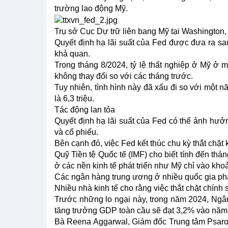
trường lao động Mỹ.
Trụ sở Cục Dự trữ liên bang Mỹ tại Washingto
Quyết định hạ lãi suất của Fed được đưa ra sa
khả quan.
Trong tháng 8/2024, tỷ lệ thất nghiệp ở Mỹ ở 
không thay đổi so với các tháng trước.
Tuy nhiên, tình hình này đã xấu đi so với một n
là 6,3 triệu.
Tác động lan tỏa
Quyết định hạ lãi suất của Fed có thể ảnh hưởn
và cổ phiếu.
Bên cạnh đó, việc Fed kết thúc chu kỳ thắt chặt 
Quỹ Tiền tệ Quốc tế (IMF) cho biết tính đến thá
ở các nền kinh tế phát triển như Mỹ chỉ vào kho
Các ngân hàng trung ương ở nhiều quốc gia phát
Nhiều nhà kinh tế cho rằng việc thắt chặt chính 
Trước những lo ngại này, trong năm 2024, Ngâ
tăng trưởng GDP toàn cầu sẽ đạt 3,2% vào năm
Bà Reena Aggarwal, Giám đốc Trung tâm Psaros