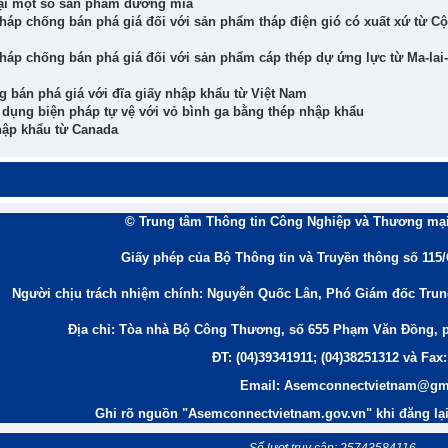
mại một số sản phẩm đường mía
pháp chống bán phá giá đối với sản phẩm tháp điện gió có xuất xứ từ C
háp chống bán phá giá đối với sản phẩm cáp thép dự ứng lực từ Ma-lai-
g bán phá giá với đĩa giấy nhập khẩu từ Việt Nam
 dụng biện pháp tự vệ với vỏ bình ga bằng thép nhập khẩu
nhập khẩu từ Canada
© Trung tâm Thông tin Công Nghiệp và Thương mại
Giấy phép của Bộ Thông tin và Truyền thông số 115
Người chịu trách nhiệm chính: Nguyễn Quốc Lân, Phó Giám đốc Tru
Địa chỉ: Tòa nhà Bộ Công Thương, số 655 Phạm Văn Đồng, 
ĐT: (04)39341911; (04)38251312 và Fax:
Email: Asemconnectvietnam@gm
Ghi rõ nguồn "Asemconnectvietnam.gov.vn" khi đăng lại 
Số lượt truy cập: 25743584116