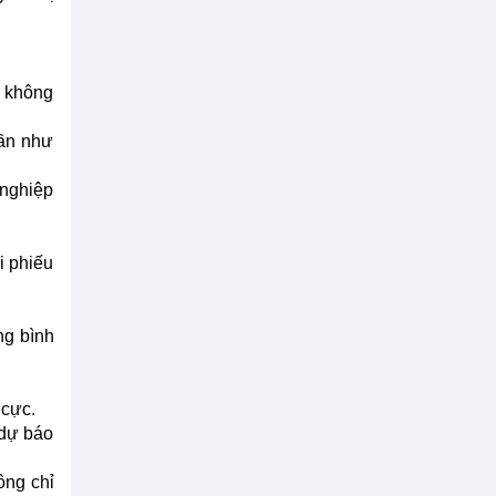
u không
gần như
 nghiệp
i phiếu
ng bình
 cực.
 dự báo
ông chỉ