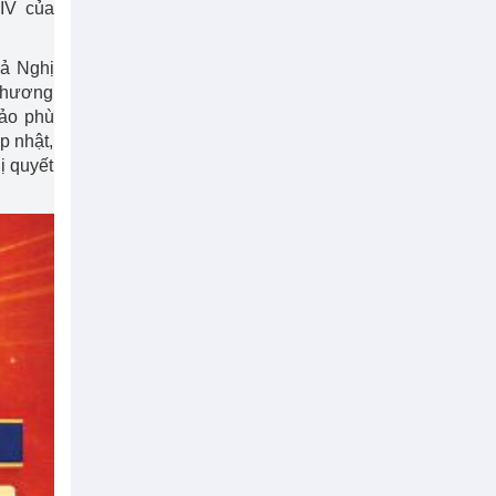
IV của
uả Nghị
Chương
ảo phù
p nhật,
ị quyết