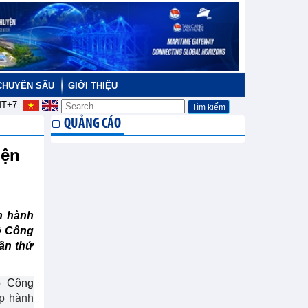
CHUYÊN SÂU
GIỚI THIỆU
T+7
QUẢNG CÁO
iện
n hành
ộ Công
lần thứ
 Công
p hành