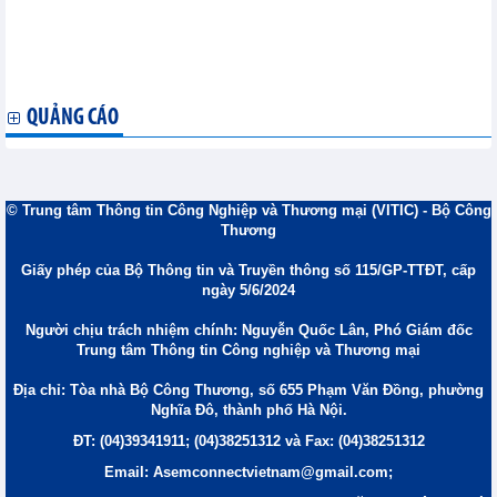
tỉnh Tyumen, Liên bang Nga
Bộ Công Thương tổ chức hội nghị về thúc đẩy xuất khẩu gạo
Thứ trưởng Phan Thị Thắng tiếp và làm việc với Thống đốc tỉnh
Perm Krai, Liên bang Nga
QUẢNG CÁO
© Trung tâm Thông tin Công Nghiệp và Thương mại (VITIC) - Bộ Công
Thương
Giấy phép của Bộ Thông tin và Truyền thông số 115/GP-TTĐT, cấp
ngày 5/6/2024
Người chịu trách nhiệm chính: Nguyễn Quốc Lân, Phó Giám đốc
Trung tâm Thông tin Công nghiệp và Thương mại
Địa chỉ: Tòa nhà Bộ Công Thương, số 655 Phạm Văn Đồng, phường
Nghĩa Đô, thành phố Hà Nội.
ĐT: (04)39341911; (04)38251312 và Fax: (04)38251312
Email: Asemconnectvietnam@gmail.com;