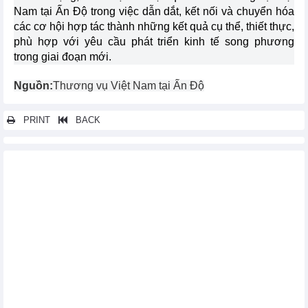
Nam tại Ấn Độ trong việc dẫn dắt, kết nối và chuyển hóa
các cơ hội hợp tác thành những kết quả cụ thể, thiết thực,
phù hợp với yêu cầu phát triển kinh tế song phương
trong giai đoạn mới.
Nguồn:
Thương vụ Việt Nam tại Ấn Độ
PRINT
BACK
Các tin khác...
Thứ trưởng Phan Thị Thắng tiếp và làm việc với Phó Thống đốc
tỉnh Tyumen, Liên bang Nga
Bộ Công Thương tổ chức hội nghị về thúc đẩy xuất khẩu gạo
Thứ trưởng Phan Thị Thắng tiếp và làm việc với Thống đốc tỉnh
Perm Krai, Liên bang Nga
Quyền Bộ trưởng Bộ Công Thương Việt Nam Lê Mạnh Hùng
làm việc với Bộ trưởng Bộ Công Thương Lào Malaithong
Kommasith
Hội nghị cán bộ, công chức, viên chức, người lao động Bộ
Công Thương năm 2025