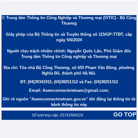
© Trung tâm Thông tin Công Nghiệp và Thương mại (VITIC) - Bộ Công
Thương
Giấy phép của Bộ Thông tin và Truyền thông số 115/GP-TTĐT, cấp
ngày 5/6/2024
Người chịu trách nhiệm chính: Nguyễn Quốc Lân, Phó Giám đốc
Trung tâm Thông tin Công nghiệp và Thương mại
Địa chỉ: Tòa nhà Bộ Công Thương, số 655 Phạm Văn Đồng, phường
Nghĩa Đô, thành phố Hà Nội.
ĐT: (04)39341911; (04)38251312 và Fax: (04)38251312
Email: Asemconnectvietnam@gmail.com;
Ghi rõ nguồn "Asemconnectvietnam.gov.vn" khi đăng lại thông tin từ
kênh thông tin này
GO TOP
Số lượt truy cập: 25743584116