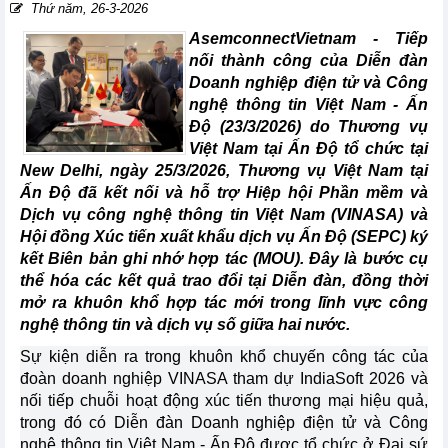
Thứ năm, 26-3-2026
AsemconnectVietnam -
Tiếp
nối thành công của Diễn đàn
Doanh nghiệp điện tử và Công
nghệ thông tin Việt Nam - Ấn
Độ (23/3/2026) do Thương vụ
Việt Nam tại Ấn Độ tổ chức tại
New Delhi, ngày 25/3/2026, Thương vụ Việt Nam tại
Ấn Độ đã kết nối và hỗ trợ Hiệp hội Phần mềm và
Dịch vụ công nghệ thông tin Việt Nam (VINASA) và
Hội đồng Xúc tiến xuất khẩu dịch vụ Ấn Độ (SEPC) ký
kết Biên bản ghi nhớ hợp tác (MOU). Đây là bước cụ
thể hóa các kết quả trao đổi tại Diễn đàn, đồng thời
mở ra khuôn khổ hợp tác mới trong lĩnh vực công
nghệ thông tin và dịch vụ số giữa hai nước.
Sự kiện diễn ra trong khuôn khổ chuyến công tác của
đoàn doanh nghiệp VINASA tham dự IndiaSoft 2026 và
nối tiếp chuỗi hoạt động xúc tiến thương mại hiệu quả,
trong đó có Diễn đàn Doanh nghiệp điện tử và Công
nghệ thông tin Việt Nam - Ấn Độ được tổ chức ở Đại sứ