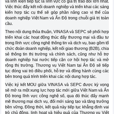
và linh kiện tiếp tục là lĩnh vực có giá trị trao đổi lớn nhất.
Việc thúc đẩy kết nối doanh nghiệp và triển khai các sáng
kiến hợp tác cụ thể sẽ góp phần nâng cao vị thế của
doanh nghiệp Việt Nam và Ấn Độ trong chuỗi giá trị toàn
cầu.
Theo nội dung thỏa thuận, VINASA và SEPC sẽ phối hợp
triển khai các hoạt động thúc đẩy thương mại và đầu tư
trong lĩnh vực công nghệ thông tin và dịch vụ, bao gồm tổ
chức đoàn doanh nghiệp, kết nối giao thương (B2B), chia
sẻ thông tin thị trường và chính sách, cũng như hỗ trợ
doanh nghiệp hai nước tiếp cận cơ hội hợp tác và mở
rộng thị trường. Thương vụ Việt Nam tại Ấn Độ sẽ tiếp
tục đóng vai trò điều phối, hỗ trợ và đồng hành cùng các
bên trong quá trình triển khai các nội dung hợp tác.
Việc ký kết MOU giữa VINASA và SEPC được kỳ vọng
sẽ mở ra một xung lực hợp tác mới giữa Việt Nam và Ấn
Độ trong lĩnh vực công nghệ số, qua đó thúc đẩy mạnh
mẽ thương mại dịch vụ, đổi mới sáng tạo và tăng trưởng
bền vững. Đồng thời, kết quả này tiếp tục khẳng định vai
trò chủ động, linh hoạt và hiệu quả của Thương vụ Việt