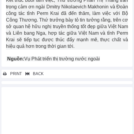
Kết thúc buổi làm việc, Thứ trưởng Phan Thị Thắng trân
trọng cảm ơn ngài Dmitry Nikolaevich Makhonin và Đoàn
công tác tỉnh Perm Krai đã đến thăm, làm việc với Bộ
Công Thương. Thứ trưởng bày tỏ tin tưởng rằng, trên cơ
sở quan hệ hữu nghị truyền thống tốt đẹp giữa Việt Nam
và Liên bang Nga, hợp tác giữa Việt Nam và tỉnh Perm
Krai sẽ tiếp tục được thúc đẩy mạnh mẽ, thực chất và
hiệu quả hơn trong thời gian tới.
Nguồn:
Vụ Phát triển thị trường nước ngoài
PRINT
BACK
Các tin khác...
Quyền Bộ trưởng Bộ Công Thương Việt Nam Lê Mạnh Hùng
làm việc với Bộ trưởng Bộ Công Thương Lào Malaithong
Kommasith
Hội nghị cán bộ, công chức, viên chức, người lao động Bộ
Công Thương năm 2025
Lan tỏa mạnh mẽ thông điệp Ngày Quyền của Người tiêu dùng