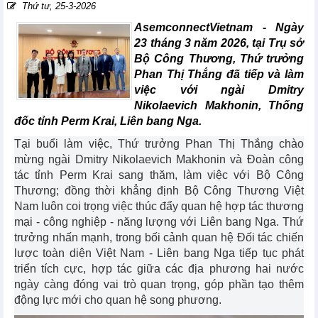
Thứ tư, 25-3-2026
AsemconnectVietnam -
Ngày
23 tháng 3 năm 2026, tại Trụ sở
Bộ Công Thương, Thứ trưởng
Phan Thị Thắng đã tiếp và làm
việc với ngài Dmitry
Nikolaevich Makhonin, Thống
đốc tỉnh Perm Krai, Liên bang Nga.
Tại buổi làm việc, Thứ trưởng Phan Thị Thắng chào
mừng ngài Dmitry Nikolaevich Makhonin và Đoàn công
tác tỉnh Perm Krai sang thăm, làm việc với Bộ Công
Thương; đồng thời khẳng định Bộ Công Thương Việt
Nam luôn coi trọng việc thúc đẩy quan hệ hợp tác thương
mại - công nghiệp - năng lượng với Liên bang Nga. Thứ
trưởng nhấn mạnh, trong bối cảnh quan hệ Đối tác chiến
lược toàn diện Việt Nam - Liên bang Nga tiếp tục phát
triển tích cực, hợp tác giữa các địa phương hai nước
ngày càng đóng vai trò quan trọng, góp phần tạo thêm
động lực mới cho quan hệ song phương.