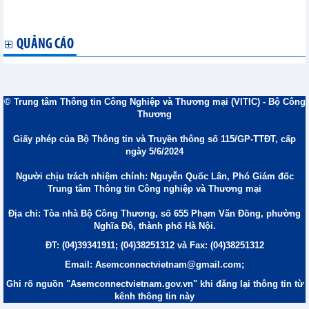
Hoàn thiện chiến lược phát triển công nghiệp, hướng tới mục
tiêu tăng trưởng 2 con số
QUẢNG CÁO
© Trung tâm Thông tin Công Nghiệp và Thương mại (VITIC) - Bộ Công
Thương
Giấy phép của Bộ Thông tin và Truyền thông số 115/GP-TTĐT, cấp
ngày 5/6/2024
Người chịu trách nhiệm chính: Nguyễn Quốc Lân, Phó Giám đốc
Trung tâm Thông tin Công nghiệp và Thương mại
Địa chỉ: Tòa nhà Bộ Công Thương, số 655 Phạm Văn Đồng, phường
Nghĩa Đô, thành phố Hà Nội.
ĐT: (04)39341911; (04)38251312 và Fax: (04)38251312
Email: Asemconnectvietnam@gmail.com;
Ghi rõ nguồn "Asemconnectvietnam.gov.vn" khi đăng lại thông tin từ
kênh thông tin này