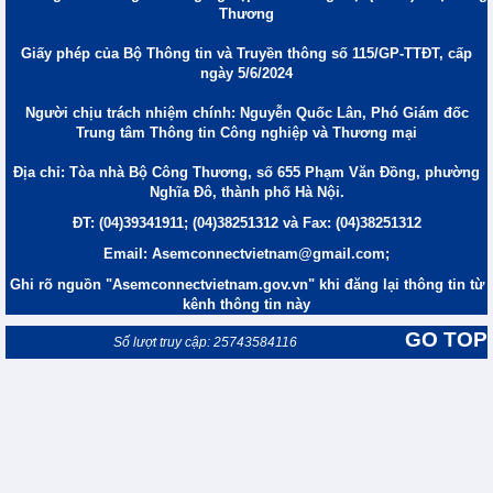
Thương
Giấy phép của Bộ Thông tin và Truyền thông số 115/GP-TTĐT, cấp
ngày 5/6/2024
Người chịu trách nhiệm chính: Nguyễn Quốc Lân, Phó Giám đốc
Trung tâm Thông tin Công nghiệp và Thương mại
Địa chỉ: Tòa nhà Bộ Công Thương, số 655 Phạm Văn Đồng, phường
Nghĩa Đô, thành phố Hà Nội.
ĐT: (04)39341911; (04)38251312 và Fax: (04)38251312
Email: Asemconnectvietnam@gmail.com;
Ghi rõ nguồn "Asemconnectvietnam.gov.vn" khi đăng lại thông tin từ
kênh thông tin này
GO TOP
Số lượt truy cập: 25743584116