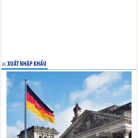
Bộ Công Thương tổ chức đoàn doanh nghiệp tham gia Hội chợ
Nhập khẩu quốc tế Trung Quốc lần thứ 8
Thứ trưởng Nguyễn Hoàng Long tiếp Quốc Vụ khanh, Thứ
trưởng Bộ Khí hậu và Doanh nghiệp Thuỵ Điển
Bộ trưởng Nguyễn Hồng Diên chủ trì cuộc họp rà soát công tác
triển khai Chính phủ số của Bộ Công Thương
Bộ trưởng Nguyễn Hồng Diên trao các quyết định về công tác
cán bộ
Hội nghị liên Bộ trưởng Ngoại giao - Kinh tế APEC lần thứ 36
(AMM 36)
XUẤT NHẬP KHẨU