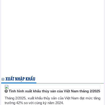
Hội nghị Bộ trưởng Kinh tế ASEAN hẹp lần thứ 31
Bộ trưởng Nguyễn Hồng Diên gặp gỡ song phương Bộ trưởng
Thương mại, Công nghiệp và Năng lượng Hàn Quốc
Triển lãm VIATT 2025: Cơ hội để doanh nghiệp dệt may kết nối
giao thương, tham gia sâu rộng vào chuỗi giá trị toàn cầu
Bộ trưởng Nguyễn Hồng Diên làm việc với Lãnh đạo Tập đoàn
Điện lực Hàn Quốc và các doanh nghiệp thành viên về hợp tác năng
lượng
Bộ trưởng Nguyễn Hồng Diên tiếp Chủ tịch kiêm Giám đốc điều
hành Công ty POSCO International
Chuyển đổi số của tổ chức: Thích ứng và phát triển trong thời
đại mới
Thương mại điện tử Việt Nam năm 2024: Những bước tiến và
thách thức
Chủ động triển khai các giải pháp đáp ứng các chính sách xanh
của Liên minh Châu Âu
Ban Thư ký JETP họp xây dựng Kế hoạch công tác năm 2025
XUẤT NHẬP KHẨU
Tình hình xuất khẩu thủy sản của Việt Nam tháng 2/2025
Tháng 2/2025, xuất khẩu thủy sản của Việt Nam đạt mức tăng
trưởng 42% so với cùng kỳ năm 2024.