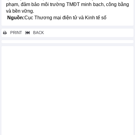
phạm, đảm bảo môi trường TMĐT minh bạch, công bằng
và bền vững.
Nguồn:
Cục Thương mại điện tử và Kinh tế số
PRINT
BACK
Các tin khác...
Bộ Công Thương phối hợp thúc đẩy phát triển thương mại điện
tử tại tỉnh Lào Cai
Đặc phái viên của Thủ tướng Chính phủ, Bộ trưởng Công
Thương, Nguyễn Hồng Diên làm việc với Trưởng Đại diện Thương
mại Hoa Kỳ Jamieson L. Greer
Thứ trưởng Nguyễn Hoàng Long tiếp Phó Chủ tịch Ngân hàng
đầu tư Châu Âu EIB
Thứ trưởng Nguyễn Hoàng Long tiếp và làm việc với Ngân hàng
HSBC
Các hoạt động của Bộ trưởng Nguyễn Hồng Diên tháp tùng
Tổng Bí thư Tô Lâm và Phu nhân thăm chính thức Indonesia và Ban
Thư ký ASEAN
Bộ trưởng Nguyễn Hồng Diên đón Thủ tướng Kyrgyzstan thăm
chính thức Việt Nam