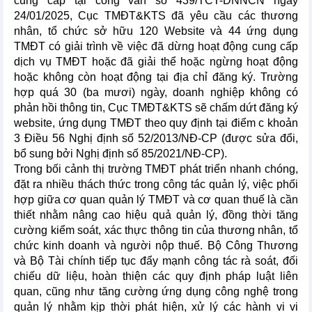
cung cấp tại công văn số 439/TCT-DNNCN ngày
24/01/2025, Cục TMĐT&KTS đã yêu cầu các thương
nhân, tổ chức sở hữu 120 Website và 44 ứng dụng
TMĐT có giải trình về việc đã dừng hoạt động cung cấp
dịch vụ TMĐT hoặc đã giải thể hoặc ngừng hoạt động
hoặc không còn hoạt động tại địa chỉ đăng ký. Trường
hợp quá 30 (ba mươi) ngày, doanh nghiệp không có
phản hồi thông tin, Cục TMĐT&KTS sẽ chấm dứt đăng ký
website, ứng dụng TMĐT theo quy định tại điểm c khoản
3 Điều 56 Nghị định số 52/2013/NĐ-CP (được sửa đổi,
bổ sung bởi Nghị định số 85/2021/NĐ-CP).
Trong bối cảnh thị trường TMĐT phát triển nhanh chóng,
đặt ra nhiều thách thức trong công tác quản lý, việc phối
hợp giữa cơ quan quản lý TMĐT và cơ quan thuế là cần
thiết nhằm nâng cao hiệu quả quản lý, đồng thời tăng
cường kiểm soát, xác thực thông tin của thương nhân, tổ
chức kinh doanh và người nộp thuế. Bộ Công Thương
và Bộ Tài chính tiếp tục đẩy mạnh công tác rà soát, đối
chiếu dữ liệu, hoàn thiện các quy định pháp luật liên
quan, cũng như tăng cường ứng dụng công nghệ trong
quản lý nhằm kịp thời phát hiện, xử lý các hành vi vi