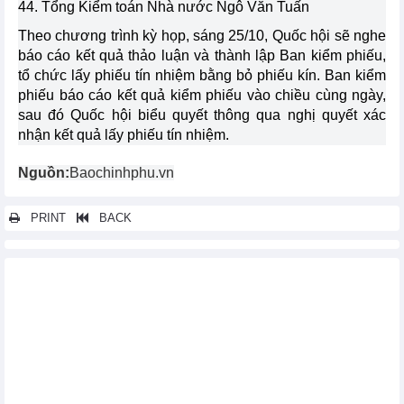
44. Tổng Kiểm toán Nhà nước Ngô Văn Tuấn
Theo chương trình kỳ họp, sáng 25/10, Quốc hội sẽ nghe
báo cáo kết quả thảo luận và thành lập Ban kiểm phiếu,
tổ chức lấy phiếu tín nhiệm bằng bỏ phiếu kín. Ban kiểm
phiếu báo cáo kết quả kiểm phiếu vào chiều cùng ngày,
sau đó Quốc hội biểu quyết thông qua nghị quyết xác
nhận kết quả lấy phiếu tín nhiệm.
Nguồn:
Baochinhphu.vn
PRINT
BACK
Các tin khác...
Thứ trưởng Nguyễn Sinh Nhật Tân tham dự diễn đàn hợp tác
kinh tế và đầu tư Việt Nam – Italia
Quảng Ninh: Gắn biển công trình chào mừng 60 năm ngày
thành lập tỉnh và khởi động sản xuất dự án công nghệ tế bào quang
điện Jinko Solar PV Việt Nam
Bộ trưởng Nguyễn Hồng Diên tham gia đoàn Thủ tướng Chính
phủ Phạm Minh Chính tham dự Hội nghị cấp cao ASEAN – GCC và