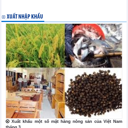
Chuỗi sự kiện thúc đẩy kết nối giao thương với Colombia và
Chile
XUẤT NHẬP KHẨU
Xuất khẩu một số mặt hàng nông sản của Việt Nam
tháng 3 ...