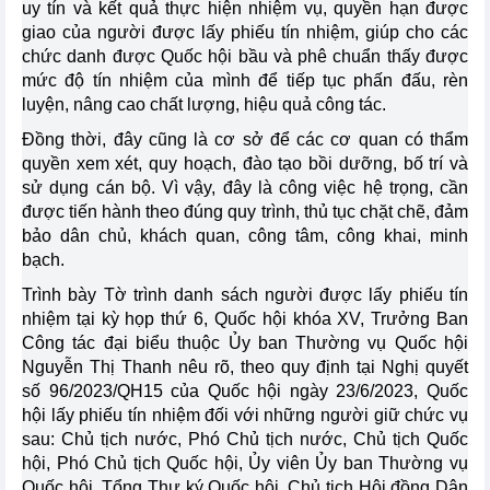
uy tín và kết quả thực hiện nhiệm vụ, quyền hạn được
giao của người được lấy phiếu tín nhiệm, giúp cho các
chức danh được Quốc hội bầu và phê chuẩn thấy được
mức độ tín nhiệm của mình để tiếp tục phấn đấu, rèn
luyện, nâng cao chất lượng, hiệu quả công tác.
Đồng thời, đây cũng là cơ sở để các cơ quan có thẩm
quyền xem xét, quy hoạch, đào tạo bồi dưỡng, bố trí và
sử dụng cán bộ. Vì vậy, đây là công việc hệ trọng, cần
được tiến hành theo đúng quy trình, thủ tục chặt chẽ, đảm
bảo dân chủ, khách quan, công tâm, công khai, minh
bạch.
Trình bày Tờ trình danh sách người được lấy phiếu tín
nhiệm tại kỳ họp thứ 6, Quốc hội khóa XV, Trưởng Ban
Công tác đại biểu thuộc Ủy ban Thường vụ Quốc hội
Nguyễn Thị Thanh nêu rõ, theo quy định tại Nghị quyết
số 96/2023/QH15 của Quốc hội ngày 23/6/2023, Quốc
hội lấy phiếu tín nhiệm đối với những người giữ chức vụ
sau: Chủ tịch nước, Phó Chủ tịch nước, Chủ tịch Quốc
hội, Phó Chủ tịch Quốc hội, Ủy viên Ủy ban Thường vụ
Quốc hội, Tổng Thư ký Quốc hội, Chủ tịch Hội đồng Dân