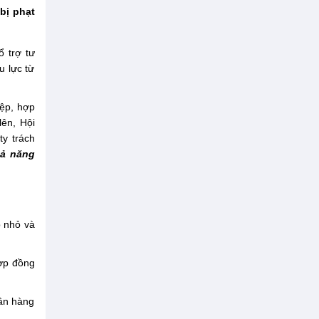
bị phạt
ổ trợ tư
u lực từ
iệp, hợp
lên, Hội
ty trách
hả năng
 nhỏ và
hợp đồng
gân hàng