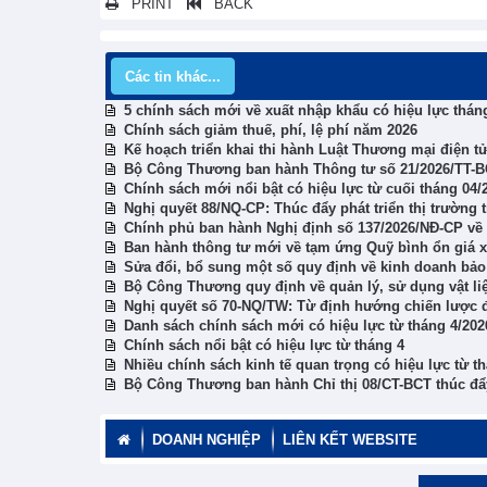
PRINT
BACK
Các tin khác...
5 chính sách mới về xuất nhập khẩu có hiệu lực thán
Chính sách giảm thuế, phí, lệ phí năm 2026
Kế hoạch triển khai thi hành Luật Thương mại điện t
Bộ Công Thương ban hành Thông tư số 21/2026/TT-BC
Chính sách mới nổi bật có hiệu lực từ cuối tháng 04/
Nghị quyết 88/NQ-CP: Thúc đẩy phát triển thị trường 
Chính phủ ban hành Nghị định số 137/2026/NĐ-CP về
Ban hành thông tư mới về tạm ứng Quỹ bình ổn giá 
Sửa đổi, bổ sung một số quy định về kinh doanh bả
Bộ Công Thương quy định về quản lý, sử dụng vật liệ
Nghị quyết số 70-NQ/TW: Từ định hướng chiến lược đ
Danh sách chính sách mới có hiệu lực từ tháng 4/202
Chính sách nổi bật có hiệu lực từ tháng 4
Nhiều chính sách kinh tế quan trọng có hiệu lực từ t
Bộ Công Thương ban hành Chỉ thị 08/CT-BCT thúc đẩy
DOANH NGHIỆP
LIÊN KẾT WEBSITE