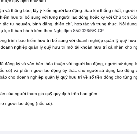
g được quy định như sau:
n và thông báo, lấy ý kiến người lao động. Sau khi thống nhất, người
 hiểm hưu trí bổ sung với từng người lao động hoặc ký với Chủ tịch C
n tắc tự nguyện, bình đẳng, thiện chí, hợp tác và trung thực. Nội dun
hụ lục II ban hành kèm theo
Nghị định
85/2026/NĐ-CP
.
ng trình bảo hiểm hưu trí bổ sung với doanh nghiệp quản lý quỹ hưu 
doanh nghiệp quản lý quỹ hưu trí mở tài khoản hưu trí cá nhân cho n
đã đăng ký và văn bản thỏa thuận với người lao động, người sử dụng 
ếu có) và phần người lao động ủy thác cho người sử dụng lao động 
báo cho doanh nghiệp quản lý quỹ hưu trí về số tiền đóng cho từng n
nhân của người tham gia quỹ quy định trên bao gồm:
ho người lao động (nếu có).