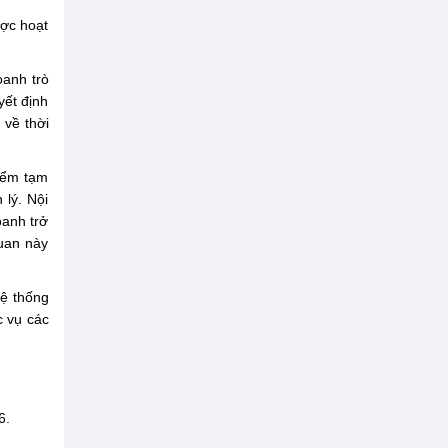
ược hoạt
oanh trò
yết định
 về thời
điểm tạm
 lý. Nội
oanh trở
quan này
hệ thống
 vụ các
6.