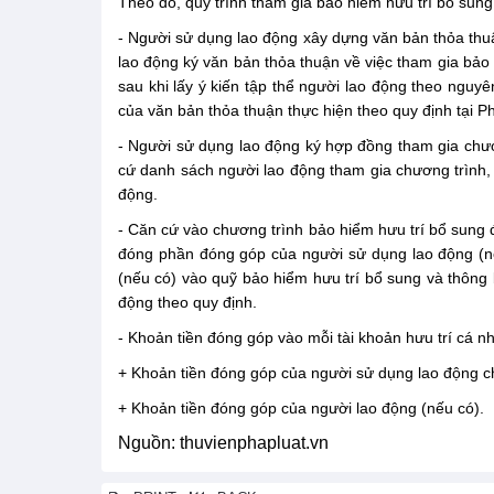
Theo đó, quy trình tham gia bảo hiểm hưu trí bổ sun
- Người sử dụng lao động xây dựng văn bản thỏa thuậ
lao động ký văn bản thỏa thuận về việc tham gia bảo
sau khi lấy ý kiến tập thể người lao động theo nguyê
của văn bản thỏa thuận thực hiện theo quy định tại P
- Người sử dụng lao động ký hợp đồng tham gia chươ
cứ danh sách người lao động tham gia chương trình, 
động.
- Căn cứ vào chương trình bảo hiểm hưu trí bổ sung 
đóng phần đóng góp của người sử dụng lao động (n
(nếu có) vào quỹ bảo hiểm hưu trí bổ sung và thông 
động theo quy định.
- Khoản tiền đóng góp vào mỗi tài khoản hưu trí cá 
+ Khoản tiền đóng góp của người sử dụng lao động c
+ Khoản tiền đóng góp của người lao động (nếu có).
Nguồn: thuvienphapluat.vn