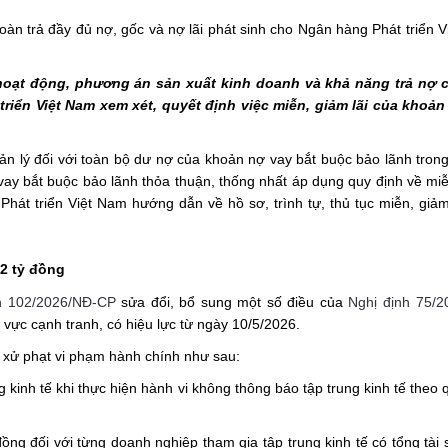
àn trả đầy đủ nợ, gốc và nợ lãi phát sinh cho Ngân hàng Phát triển 
, hoạt động, phương án sản xuất kinh doanh và khả năng trả nợ 
riển Việt Nam xem xét, quyết định việc miễn, giảm lãi của khoản
ản lý đối với toàn bộ dư nợ của khoản nợ vay bắt buộc bảo lãnh tron
ay bắt buộc bảo lãnh thỏa thuận, thống nhất áp dụng quy định về mi
hát triển Việt Nam hướng dẫn về hồ sơ, trình tự, thủ tục miễn, giảm
 2 tỷ đồng
h 102/2026/NĐ-CP
sửa đổi, bổ sung một số điều của
Nghị định 75/2
 vực cạnh tranh, có hiệu lực từ ngày 10/5/2026.
ị xử phạt vi phạm hành chính như sau:
g kinh tế khi thực hiện hành vi không thông báo tập trung kinh tế theo 
ng đối với từng doanh nghiệp tham gia tập trung kinh tế có tổng tài 