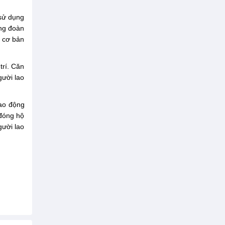
 sử dụng
ông đoàn
g cơ bản
trí. Căn
gười lao
lao động
đóng hộ
gười lao