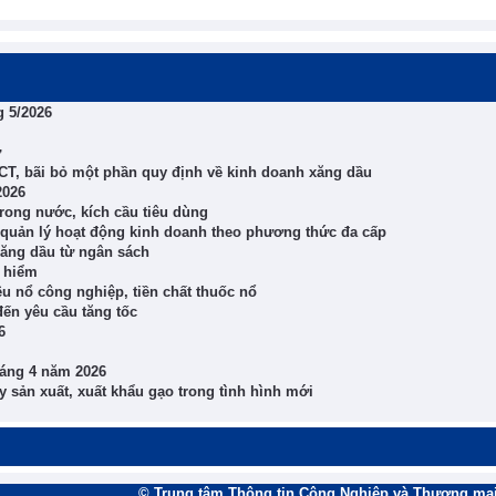
g 5/2026
ử
T, bãi bỏ một phần quy định về kinh doanh xăng dầu
2026
trong nước, kích cầu tiêu dùng
 quản lý hoạt động kinh doanh theo phương thức đa cấp
xăng dầu từ ngân sách
o hiểm
u nổ công nghiệp, tiền chất thuốc nổ
ến yêu cầu tăng tốc
6
háng 4 năm 2026
 sản xuất, xuất khẩu gạo trong tình hình mới
© Trung tâm Thông tin Công Nghiệp và Thương mại