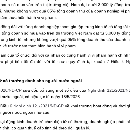
 doanh số mua vào trên thị trường Việt Nam đạt dưới 3.000 tỷ đồng t
h tế, nhưng không vượt quá 05% tổng doanh thu của doanh nghiệp vi p
c năm thực hiện hành vi vi phạm.
đồng đối với từng doanh nghiệp tham gia tập trung kinh tế có tổng tài 
 tổng doanh số mua vào trên thị trường Việt Nam đạt từ 3.000 tỷ đồng
 trung kinh tế, nhưng không vượt quá 05% tổng doanh thu của doanh n
ền kề trước năm thực hiện hành vi vi phạm.
phạm của tổ chức; đối với cá nhân có cùng hành vi vi phạm hành chính
c phạt tiền tối đa đối với tổ chức quy định tại khoản 7 Điều 4
Ng
 tử có thưởng dành cho người nước ngoài
/2026/NĐ-CP
sửa đổi, bổ sung một số điều của
Nghị định 121/2021/N
 nước ngoài, có hiệu lực từ ngày 15/5/2026.
 Điều 6
Nghị định 121/2021/NĐ-CP
về khai trương hoạt động và thời g
o người nước ngoài như sau:
hoạt động kinh doanh trò chơi điện tử có thưởng, doanh nghiệp phải t
tỉnh, cơ quan thuế cấp tỉnh để theo dõi, quản lý.