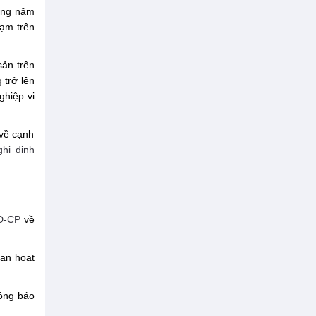
rong năm
hạm trên
sản trên
 trở lên
ghiệp vi
 về cạnh
hị định
Đ-CP
về
ian hoạt
hông báo