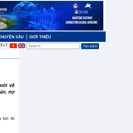
CHUYÊN SÂU
GIỚI THIỆU
T+7
mới về
sản, nợ
 lực từ