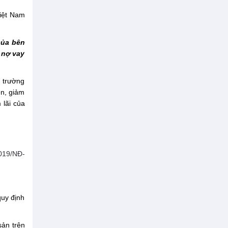
Việt Nam
của bên
 nợ vay
g trường
ễn, giảm
 lãi của
019/NĐ-
quy định
sản trên