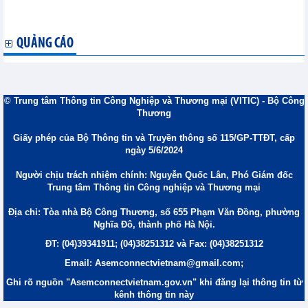
xuất khẩu gạo trong tình hình mới
Mỹ điều chỉnh chính sách thuế đối với Trung Quốc và Italy
QUẢNG CÁO
© Trung tâm Thông tin Công Nghiệp và Thương mại (VITIC) - Bộ Công
Thương
Giấy phép của Bộ Thông tin và Truyền thông số 115/GP-TTĐT, cấp
ngày 5/6/2024
Người chịu trách nhiệm chính: Nguyễn Quốc Lân, Phó Giám đốc
Trung tâm Thông tin Công nghiệp và Thương mại
Địa chỉ: Tòa nhà Bộ Công Thương, số 655 Phạm Văn Đồng, phường
Nghĩa Đô, thành phố Hà Nội.
ĐT: (04)39341911; (04)38251312 và Fax: (04)38251312
Email: Asemconnectvietnam@gmail.com;
Ghi rõ nguồn "Asemconnectvietnam.gov.vn" khi đăng lại thông tin từ
kênh thông tin này