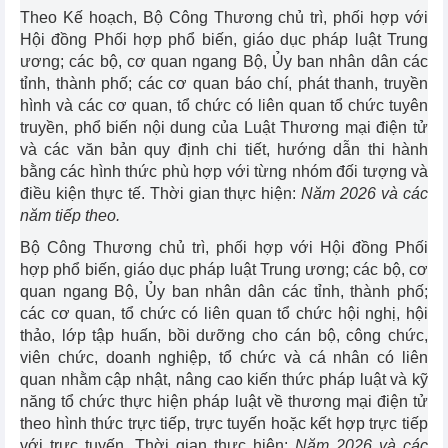
Theo Kế hoạch, Bộ Công Thương chủ trì, phối hợp với
Hội đồng Phối hợp phổ biến, giáo dục pháp luật Trung
ương; các bộ, cơ quan ngang Bộ, Ủy ban nhân dân các
tỉnh, thành phố; các cơ quan báo chí, phát thanh, truyền
hình và các cơ quan, tổ chức có liên quan tổ chức tuyên
truyền, phổ biến nội dung của Luật Thương mại điện tử
và các văn bản quy định chi tiết, hướng dẫn thi hành
bằng các hình thức phù hợp với từng nhóm đối tượng và
điều kiện thực tế. Thời gian thực hiện:
Năm 2026 và các
năm tiếp theo.
Bộ Công Thương chủ trì, phối hợp với Hội đồng Phối
hợp phổ biến, giáo dục pháp luật Trung ương; các bộ, cơ
quan ngang Bộ, Ủy ban nhân dân các tỉnh, thành phố;
các cơ quan, tổ chức có liên quan tổ chức hội nghị, hội
thảo, lớp tập huấn, bồi dưỡng cho cán bộ, công chức,
viên chức, doanh nghiệp, tổ chức và cá nhân có liên
quan nhằm cập nhật, nâng cao kiến thức pháp luật và kỹ
năng tổ chức thực hiện pháp luật về thương mại điện tử
theo hình thức trực tiếp, trực tuyến hoặc kết hợp trực tiếp
với trực tuyến. Thời gian thực hiện:
Năm 2026 và các