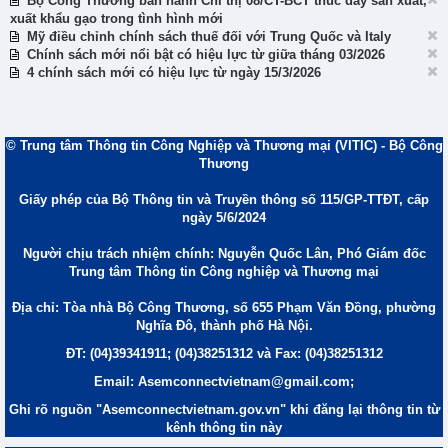
Bộ Công Thương ban hành Chỉ thị 08/CT-BCT thúc đẩy sản xuất,
xuất khẩu gạo trong tình hình mới
Mỹ điều chỉnh chính sách thuế đối với Trung Quốc và Italy
Chính sách mới nổi bật có hiệu lực từ giữa tháng 03/2026
4 chính sách mới có hiệu lực từ ngày 15/3/2026
© Trung tâm Thông tin Công Nghiệp và Thương mại (VITIC) - Bộ Công
Thương
Giấy phép của Bộ Thông tin và Truyền thông số 115/GP-TTĐT, cấp
ngày 5/6/2024
Người chịu trách nhiệm chính: Nguyễn Quốc Lân, Phó Giám đốc
Trung tâm Thông tin Công nghiệp và Thương mại
Địa chỉ: Tòa nhà Bộ Công Thương, số 655 Phạm Văn Đồng, phường
Nghĩa Đô, thành phố Hà Nội.
ĐT: (04)39341911; (04)38251312 và Fax: (04)38251312
Email: Asemconnectvietnam@gmail.com;
Ghi rõ nguồn "Asemconnectvietnam.gov.vn" khi đăng lại thông tin từ
kênh thông tin này