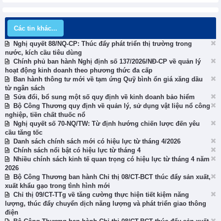
Các tin khác...
Nghị quyết 88/NQ-CP: Thúc đẩy phát triển thị trường trong
nước, kích cầu tiêu dùng
Chính phủ ban hành Nghị định số 137/2026/NĐ-CP về quản lý
hoạt động kinh doanh theo phương thức đa cấp
Ban hành thông tư mới về tạm ứng Quỹ bình ổn giá xăng dầu
từ ngân sách
Sửa đổi, bổ sung một số quy định về kinh doanh bảo hiểm
Bộ Công Thương quy định về quản lý, sử dụng vật liệu nổ công
nghiệp, tiền chất thuốc nổ
Nghị quyết số 70-NQ/TW: Từ định hướng chiến lược đến yêu
cầu tăng tốc
Danh sách chính sách mới có hiệu lực từ tháng 4/2026
Chính sách nổi bật có hiệu lực từ tháng 4
Nhiều chính sách kinh tế quan trọng có hiệu lực từ tháng 4 năm
2026
Bộ Công Thương ban hành Chỉ thị 08/CT-BCT thúc đẩy sản xuất,
xuất khẩu gạo trong tình hình mới
Chỉ thị 09/CT-TTg về tăng cường thực hiện tiết kiệm năng
lượng, thúc đẩy chuyển dịch năng lượng và phát triển giao thông
điện