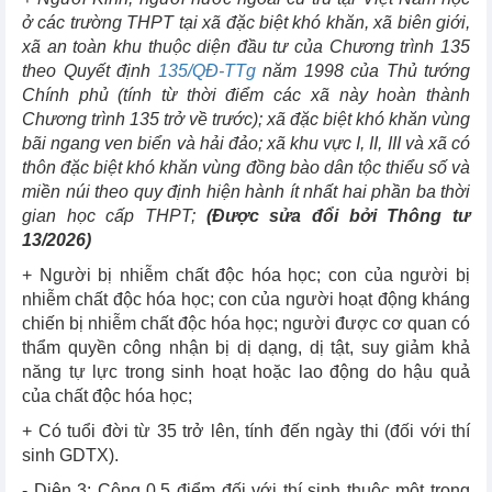
ở các trường THPT tại xã đặc biệt khó khăn, xã biên giới,
xã an toàn khu thuộc diện đầu tư của Chương trình 135
theo Quyết định
135/QĐ-TTg
năm 1998 của Thủ tướng
Chính phủ (tính từ thời điểm các xã này hoàn thành
Chương trình 135 trở về trước); xã đặc biệt khó khăn vùng
bãi ngang ven biển và hải đảo; xã khu vực I, II, III và xã có
thôn đặc biệt khó khăn vùng đồng bào dân tộc thiểu số và
miền núi theo quy định hiện hành ít nhất hai phần ba thời
gian học cấp THPT;
(Được sửa đổi bởi Thông tư
13/2026)
+ Người bị nhiễm chất độc hóa học; con của người bị
nhiễm chất độc hóa học; con của người hoạt động kháng
chiến bị nhiễm chất độc hóa học; người được cơ quan có
thẩm quyền công nhận bị dị dạng, dị tật, suy giảm khả
năng tự lực trong sinh hoạt hoặc lao động do hậu quả
của chất độc hóa học;
+ Có tuổi đời từ 35 trở lên, tính đến ngày thi (đối với thí
sinh GDTX).
- Diện 3: Cộng 0,5 điểm đối với thí sinh thuộc một trong