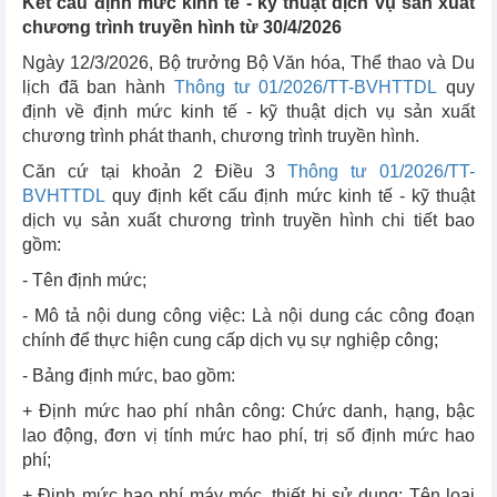
Kết cấu định mức kinh tế - kỹ thuật dịch vụ sản xuất
chương trình truyền hình từ 30/4/2026
Ngày 12/3/2026, Bộ trưởng Bộ Văn hóa, Thể thao và Du
lịch đã ban hành
Thông tư
01/2026/TT-BVHTTDL
quy
định về định mức kinh tế - kỹ thuật dịch vụ sản xuất
chương trình phát thanh, chương trình truyền hình.
Căn cứ tại khoản 2 Điều 3
Thông tư
01/2026/TT-
BVHTTDL
quy định kết cấu định mức kinh tế - kỹ thuật
dịch vụ sản xuất chương trình truyền hình chi tiết bao
gồm:
- Tên định mức;
- Mô tả nội dung công việc: Là nội dung các công đoạn
chính để thực hiện cung cấp dịch vụ sự nghiệp công;
- Bảng định mức, bao gồm:
+ Định mức hao phí nhân công: Chức danh, hạng, bậc
lao động, đơn vị tính mức hao phí, trị số định mức hao
phí;
+ Định mức hao phí máy móc, thiết bị sử dụng: Tên loại