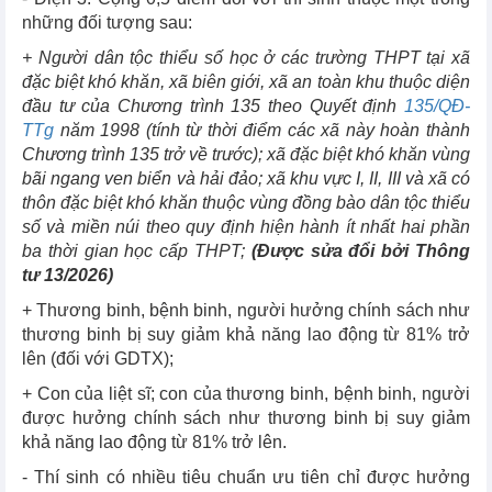
những đối tượng sau:
+ Người dân tộc thiểu số học ở các trường THPT tại xã
đặc biệt khó khăn, xã biên giới, xã an toàn khu thuộc diện
đầu tư của Chương trình 135 theo Quyết định
135/QĐ-
TTg
năm 1998 (tính từ thời điểm các xã này hoàn thành
Chương trình 135 trở về trước); xã đặc biệt khó khăn vùng
bãi ngang ven biển và hải đảo; xã khu vực I, II, III và xã có
thôn đặc biệt khó khăn thuộc vùng đồng bào dân tộc thiểu
số và miền núi theo quy định hiện hành ít nhất hai phần
ba thời gian học cấp THPT;
(Được sửa đổi bởi Thông
tư 13/2026)
+ Thương binh, bệnh binh, người hưởng chính sách như
thương binh bị suy giảm khả năng lao động từ 81% trở
lên (đối với GDTX);
+ Con của liệt sĩ; con của thương binh, bệnh binh, người
được hưởng chính sách như thương binh bị suy giảm
khả năng lao động từ 81% trở lên.
- Thí sinh có nhiều tiêu chuẩn ưu tiên chỉ được hưởng