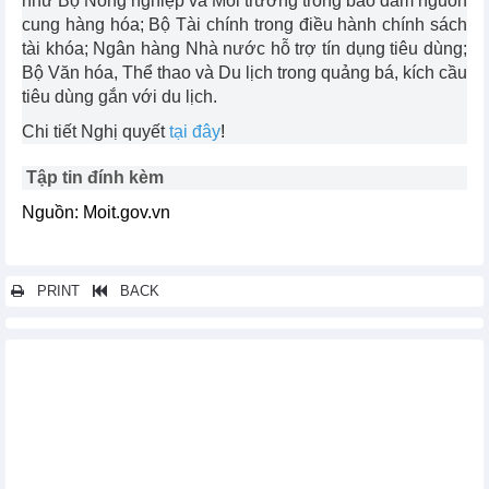
như Bộ Nông nghiệp và Môi trường trong bảo đảm nguồn
cung hàng hóa; Bộ Tài chính trong điều hành chính sách
tài khóa; Ngân hàng Nhà nước hỗ trợ tín dụng tiêu dùng;
Bộ Văn hóa, Thể thao và Du lịch trong quảng bá, kích cầu
tiêu dùng gắn với du lịch.
Chi tiết Nghị quyết
tại đây
!
Tập tin đính kèm
Nguồn: Moit.gov.vn
PRINT
BACK
Các tin khác...
Chính phủ ban hành Nghị định số 137/2026/NĐ-CP về quản lý
hoạt động kinh doanh theo phương thức đa cấp
Ban hành thông tư mới về tạm ứng Quỹ bình ổn giá xăng dầu
từ ngân sách
Sửa đổi, bổ sung một số quy định về kinh doanh bảo hiểm