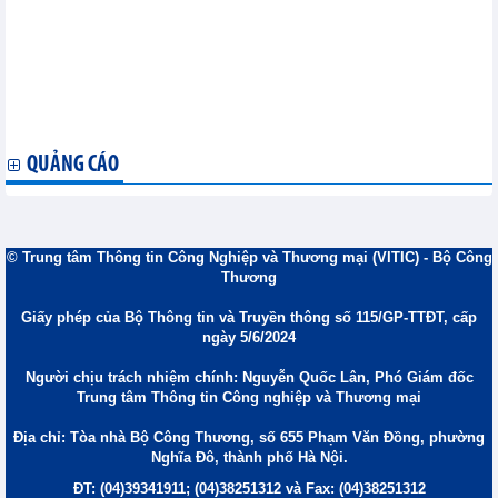
xuất khẩu gạo trong tình hình mới
Mỹ điều chỉnh chính sách thuế đối với Trung Quốc và Italy
Chính sách mới nổi bật có hiệu lực từ giữa tháng 03/2026
4 chính sách mới có hiệu lực từ ngày 15/3/2026
Xăng được giảm thuế GTGT 2% đến hết năm 2026
Chính phủ giảm thuế nhập khẩu một số mặt hàng xăng dầu
xuống 0%
QUẢNG CÁO
© Trung tâm Thông tin Công Nghiệp và Thương mại (VITIC) - Bộ Công
Thương
Giấy phép của Bộ Thông tin và Truyền thông số 115/GP-TTĐT, cấp
ngày 5/6/2024
Người chịu trách nhiệm chính: Nguyễn Quốc Lân, Phó Giám đốc
Trung tâm Thông tin Công nghiệp và Thương mại
Địa chỉ: Tòa nhà Bộ Công Thương, số 655 Phạm Văn Đồng, phường
Nghĩa Đô, thành phố Hà Nội.
ĐT: (04)39341911; (04)38251312 và Fax: (04)38251312