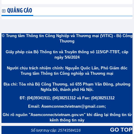
QUẢNG CÁO
© Trung tâm Thông tin Công Nghiệp và Thương mại (VITIC) - Bộ Công
Thương
Giấy phép của Bộ Thông tin và Truyền thông số 115/GP-TTĐT, cấp
ngày 5/6/2024
Người chịu trách nhiệm chính: Nguyễn Quốc Lân, Phó Giám đốc
Trung tâm Thông tin Công nghiệp và Thương mại
Địa chỉ: Tòa nhà Bộ Công Thương, số 655 Phạm Văn Đồng, phường
Nghĩa Đô, thành phố Hà Nội.
ĐT: (04)39341911; (04)38251312 và Fax: (04)38251312
Email: Asemconnectvietnam@gmail.com;
Ghi rõ nguồn "Asemconnectvietnam.gov.vn" khi đăng lại thông tin từ
kênh thông tin này
GO TOP
Số lượt truy cập: 25743584116