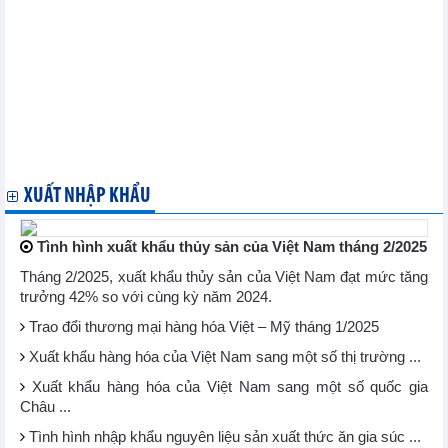
đầu năm nay
Trung Quốc hướng xuất khẩu thủy sản sang các thị trường mới
Quí I/2014: Nhập khẩu điện thoại và linh kiện từ Trung Quốc
chiếm 68,2%
Quí I/2014: Nhập khẩu cao su giảm cả lượng và trị giá
Bốn tháng đầu năm, khu vực đầu tư nước ngoài xuất siêu hơn 4
tỷ USD
Tổ chức Nông lương LHQ dự kiến xuất khẩu gạo tăng 8% so với
2013
XUẤT NHẬP KHẨU
Tình hình xuất khẩu thủy sản của Việt Nam tháng 2/2025
Tháng 2/2025, xuất khẩu thủy sản của Việt Nam đạt mức tăng
trưởng 42% so với cùng kỳ năm 2024.
Trao đổi thương mại hàng hóa Việt – Mỹ tháng 1/2025
Xuất khẩu hàng hóa của Việt Nam sang một số thị trường ...
Xuất khẩu hàng hóa của Việt Nam sang một số quốc gia
Châu ...
Tình hình nhập khẩu nguyên liệu sản xuất thức ăn gia súc ...