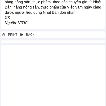
hàng nông sản, thực phẩm, theo các chuyên gia từ Nhật
Bản, hàng nông sản, thực phẩm của Việt Nam ngày càng
được người tiêu dùng Nhật Bản đón nhận.
CK
Nguồn: VITIC
PRINT
BACK
Các tin khác...
Mỹ: Giá trung bình nhập khẩu tôm giảm 20%
Tình hình xuất nhập khẩu giữa Việt Nam và Úc trong 6 tháng
đầu năm 2015
Báo cáo thực phẩm nhập khẩu vi phạm tháng 06/2015
Nhập khẩu thủy sản của Mỹ 2 tháng đầu năm 2015
Asean-Ấn Độ: Việt Nam phải cắt giảm, xóa bỏ thuế quan 6772
dòng thuế
Xuất khẩu hàng hóa Việt Nam sang Thổ Nhĩ Kỳ tăng trưởng
Trung Quốc hướng xuất khẩu thủy sản sang các thị trường mới
Australia vào top 10 thị trường nhập khẩu tôm Việt Nam
Mỹ: Khối lượng nhập khẩu cá rô phi tăng
Nhật Bản NK hơn 4.000 tấn tôm chân trắng từ Việt Nam 2 tháng