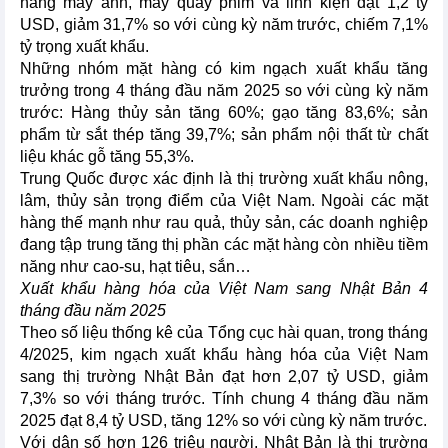
hàng máy ảnh, máy quay phim và linh kiện đạt 1,2 tỷ
USD, giảm 31,7% so với cùng kỳ năm trước, chiếm 7,1%
tỷ trọng xuất khẩu.
Những nhóm mặt hàng có kim ngạch xuất khẩu tăng
trưởng trong 4 tháng đầu năm 2025 so với cùng kỳ năm
trước: Hàng thủy sản tăng 60%; gạo tăng 83,6%; sản
phẩm từ sắt thép tăng 39,7%; sản phẩm nội thất từ chất
liệu khác gỗ tăng 55,3%.
Trung Quốc được xác định là thị trường xuất khẩu nông,
lâm, thủy sản trọng điểm của Việt Nam. Ngoài các mặt
hàng thế mạnh như rau quả, thủy sản, các doanh nghiệp
đang tập trung tăng thị phần các mặt hàng còn nhiều tiềm
năng như cao-su, hạt tiêu, sắn…
Xuất khẩu hàng hóa của Việt Nam sang Nhật Bản 4
tháng đầu năm 2025
Theo số liệu thống kê của Tổng cục hài quan, trong tháng
4/2025, kim ngạch xuất khẩu hàng hóa của Việt Nam
sang thị trường Nhật Bản đạt hơn 2,07 tỷ USD, giảm
7,3% so với tháng trước. Tính chung 4 tháng đầu năm
2025 đạt 8,4 tỷ USD, tăng 12% so với cùng kỳ năm trước.
Với dân số hơn 126 triệu người, Nhật Bản là thị trường