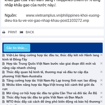
nhập khẩu gạo của nước này./.
Nguồn:
www.vietnamplus.vn/philippines-khoi-xuong-
dieu-tra-tu-ve-voi-gao-nhap-khau-post1103272.vnp
PRINT
BACK
Các tin khác...
Việt-Lào tăng cường hợp tác đầu tư, thúc đẩy kết nối Hành lang
kinh tế Đông-Tây
Hợp tác Trung Quốc-Việt Nam bước vào giai đoạn đổi mới và
nâng cấp nhanh chóng
Thúc đẩy quan hệ kinh tế, thương mại và đầu tư cấp địa
phương Việt Nam-Australia
Tăng cường hợp tác Việt Nam-Hy Lạp trong lĩnh vực lao động
Nhiều tiềm năng hợp tác Nga-Việt trong bối cảnh thế giới đa
cực
Mở rộng cơ hội hợp tác đầu tư giữa Cần Thơ và đối tác Ấn Độ
Thúc đẩy hợp tác đầu tư giữa Việt Nam và Đan Mạch
WTO thúc đẩy cải cách để ứng phó biến động và bảo hộ thương