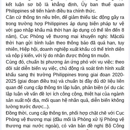
kết luận sơ bộ là khẳng định, Ủy ban thuế quan
Philippines sẽ tiến hành điều tra chính thức.
Căn cứ thông tin nêu trên, để giảm thiểu tác động gây ra
trong trường hợp Philippines áp dụng biện pháp tự vệ
với gạo nhập khẩu mà thời hạn áp dụng có thể lên đến 8
năm), Cục Phòng vệ thương mại khuyến nghị: Mặcdù
thời hạn gửi bình luận theo thông báo đã quá hạn, tuy
nhiên, Hiệp hội, doanh nghiệp xuất khẩu có thể trình diện
và nộp ý kiến, với lý do nhận được thông tin muộn.
Cùng đó, chuẩn bị phương án ứng phó với vụ việc: theo
dõi sát diễn biến vụ việc, chủ động rà soát tình hình xuất
khẩu sang thị trường Philippines trong giai đoạn 2020-
2025 (giai đoạn điều tra) và chuẩn bị đầy đủ dữ liệu liên
quan để cung cấp thông tin lập luận, phản biện (ví dụ các
lập luận về vấn đề lợi ích công cộng, thiệt hại của ngành
sản xuất nội địa, mối quan hệ nhân quả, diễn biến không
lường trước được...).
Đồng thời, cung cấp thông tin, phối hợp chặt chẽ với Cục
Phòng vệ thương mại (đầu mối là Phòng xử lý Phòng vệ
thương mại nước ngoài), có văn bản đề nghị Bộ Công