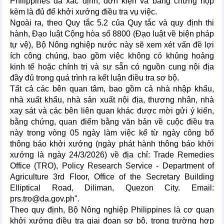
Philippines đã xác định, đơn kiện và bằng chứng nộp
kèm là đủ để khởi xướng điều tra vụ việc.
Ngoài ra, theo Quy tắc 5.2 của Quy tắc và quy định thi
hành, Đạo luật Cộng hòa số 8800 (Đạo luật về biện pháp
tự vệ), Bộ Nông nghiệp nước này sẽ xem xét vấn đề lợi
ích công chúng, bao gồm việc không có khủng hoảng
kinh tế hoặc chính trị và sự sẵn có nguồn cung nội địa
đầy đủ trong quá trình ra kết luận điều tra sơ bộ.
Tất cả các bên quan tâm, bao gồm cả nhà nhập khẩu,
nhà xuất khẩu, nhà sản xuất nội địa, thương nhân, nhà
xay sát và các bên liên quan khác được mời gửi ý kiến,
bằng chứng, quan điểm bằng văn bản về cuộc điều tra
này trong vòng 05 ngày làm việc kể từ ngày công bố
thông báo khởi xướng (ngày phát hành thông báo khởi
xướng là ngày 24/3/2026) về địa chỉ: Trade Remedies
Office (TRO), Policy Research Service - Department of
Agriculture 3rd Floor, Office of the Secretary Building
Elliptical Road, Diliman, Quezon City. Email:
prs.tro@da.gov.ph".
Theo quy định, Bộ Nông nghiệp Philippines là cơ quan
khởi xướng điều tra giai đoạn sơ bộ, trong trường hợp