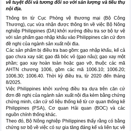
về tuyệt đối và tương đối so với sản lượng và tiêu thụ
nội địa.
Thông tin từ Cục Phòng vệ thương mại (Bộ Công
Thương), cục vừa nhận được thông tin về việc Bộ Nông
nghiệp Philippines (DA) khởi xướng điều tra sơ bộ tự vệ
với sản phẩm gạo nhập khẩu vào Philippines căn cứ đơn
đề nghị của ngành sản xuất nội địa.
Các sản phẩm bị điều tra bao gồm: gạo nhập khẩu, kể cả
gạo chưa xay sát; gạo đã bóc vỏ (gạo nâu); gạo xay một
phần; gạo xay hoàn toàn hoặc gạo vỡ, thuộc các mã
AHTN chương 1006, gồm các mã 1006.10; 1006.20;
1006.30; 1006.40. Thời kỳ điều tra, từ 2020 đến tháng
8/2025.
Việc Philippines khởi xướng điều tra dựa trên căn cứ
đơn đề nghị của ngành sản xuất nội địa kèm bằng chứng
chứng minh, căn cứ số liệu thống kê từ cơ quan thống kê
Philippines (PSA), Cơ quan Hải quan (BOC) và các
nguồn chính thống khác.
Theo đó, Bộ Nông nghiệp Philippines thấy rằng có bằng
chứng sơ bộ về việc có sự gia tăng đáng kể và liên tục về