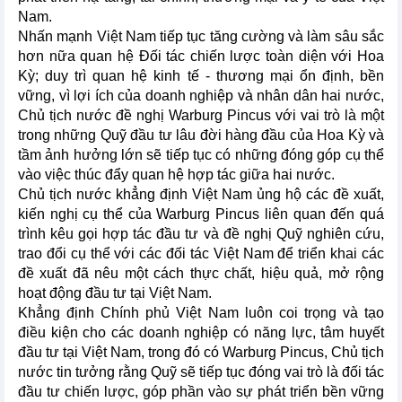
Nam.
Nhấn mạnh Việt Nam tiếp tục tăng cường và làm sâu sắc
hơn nữa quan hệ Đối tác chiến lược toàn diện với Hoa
Kỳ; duy trì quan hệ kinh tế - thương mại ổn định, bền
vững, vì lợi ích của doanh nghiệp và nhân dân hai nước,
Chủ tịch nước đề nghị Warburg Pincus với vai trò là một
trong những Quỹ đầu tư lâu đời hàng đầu của Hoa Kỳ và
tầm ảnh hưởng lớn sẽ tiếp tục có những đóng góp cụ thể
vào việc thúc đẩy quan hệ hợp tác giữa hai nước.
Chủ tịch nước khẳng định Việt Nam ủng hộ các đề xuất,
kiến nghị cụ thể của Warburg Pincus liên quan đến quá
trình kêu gọi hợp tác đầu tư và đề nghị Quỹ nghiên cứu,
trao đổi cụ thể với các đối tác Việt Nam để triển khai các
đề xuất đã nêu một cách thực chất, hiệu quả, mở rộng
hoạt động đầu tư tại Việt Nam.
Khẳng định Chính phủ Việt Nam luôn coi trọng và tạo
điều kiện cho các doanh nghiệp có năng lực, tâm huyết
đầu tư tại Việt Nam, trong đó có Warburg Pincus, Chủ tịch
nước tin tưởng rằng Quỹ sẽ tiếp tục đóng vai trò là đối tác
đầu tư chiến lược, góp phần vào sự phát triển bền vững