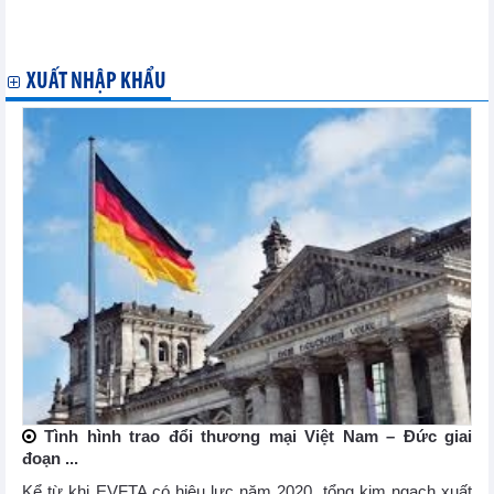
Thủ tướng Phạm Minh Chính làm việc với các Tập đoàn hàng
đầu của Trung Quốc
XUẤT NHẬP KHẨU
Tình hình trao đổi thương mại Việt Nam – Đức giai
đoạn ...
Kể từ khi EVFTA có hiệu lực năm 2020, tổng kim ngạch xuất