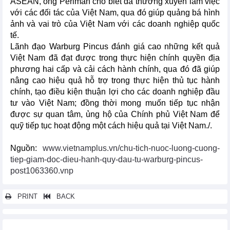
ASEAN, ông Perlman cho biết đã thường xuyên làm việc
với các đối tác của Việt Nam, qua đó giúp quảng bá hình
ảnh và vai trò của Việt Nam với các doanh nghiệp quốc
tế.
Lãnh đạo Warburg Pincus đánh giá cao những kết quả
Việt Nam đã đạt được trong thực hiện chính quyền địa
phương hai cấp và cải cách hành chính, qua đó đã giúp
nâng cao hiệu quả hỗ trợ trong thực hiện thủ tục hành
chính, tạo điều kiện thuận lợi cho các doanh nghiệp đầu
tư vào Việt Nam; đồng thời mong muốn tiếp tục nhận
được sự quan tâm, ủng hộ của Chính phủ Việt Nam để
quỹ tiếp tục hoạt động một cách hiệu quả tại Việt Nam./.
Nguồn:
www.vietnamplus.vn/chu-tich-nuoc-luong-cuong-
tiep-giam-doc-dieu-hanh-quy-dau-tu-warburg-pincus-
post1063360.vnp
PRINT
BACK