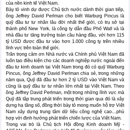
của nền kinh tế Việt Nam.
Bày tỏ vinh dự được Chủ tịch nước dành thời gian tiếp,
ông Jeffrey David Perlman cho biết Warburg Pincus là
quỹ đầu tư tư nhân lâu đời nhất thế giới, có trụ sở tại
thành phố New York, là công ty dẫn đầu Phố Wall và là
nhà đầu tư tăng trưởng toàn cầu hàng đầu, với hơn 115
tỷ USD được đầu tư vào hơn 1.000 công ty trên nhiều
lĩnh vực trên toàn thế giới.
Trân trọng cảm ơn Nhà nước và Chính phủ Việt Nam đã
luôn tạo điều kiện cho các doanh nghiệp nước ngoài đến
đầu tư kinh doanh tại Việt Nam trong đó có quỹ Warburg
Pincus, ông Jeffrey David Perlman chia sẻ, trong những
năm qua, Quỹ đã đầu tư hơn 2 tỷ USD vào Việt Nam và
cũng là quỹ đầu tư tư nhân lớn nhất tại Việt Nam. Theo
ông Jeffrey David Perlman, một trong những lĩnh vực mà
Quỹ đã tập trung phát triển trong thời gian qua đó là xây
dựng hạ tầng số, đồng thời bày tỏ mong muốn hỗ trợ Việt
Nam xây dựng trung tâm dữ liệu công nghệ cao…phù
hợp với định hướng phát triển chiến lược của Việt Nam.
Trong vai trò là Chủ tịch Hội đồng Kinh doanh Mỹ -