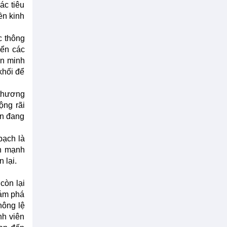
ác tiêu
ền kinh
c thông
iển các
ên minh
khối để
 thương
ộng rãi
ên đang
bạch là
ấn mạnh
 lại.
còn lại
hám phá
hông lệ
nh viên