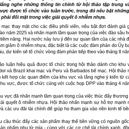
lắng nghe những thông tin chính từ hội thảo tập trung v
vực được tổ chức vào tuần trước, trong đó nêu bật những
 phải đối mặt trong việc giải quyết ô nhiễm nhựa.
 mạc thay mặt cho các điều phối viên, nêu bật đợt đánh giá 
vào năm 2025 và nhấn mạnh tầm quan trọng của việc đào sâu 
ả tiềm năng. Hai nước này lưu ý đến sự quan tâm của các nhà đ
nhằm giảm ô nhiễm nhựa, đặc biệt là các cuộc đàm phán do Ủy 
ầu, dự kiến sẽ tổ chức vòng đàm phán tiếp theo vào tháng 8 n
hảo luận hiệu quả được tổ chức trong hội thảo dành cho khu
dor và Brazil khai mạc và Peru và Barbados bế mạc. Hội thảo 
 kết hợp các quan điểm của khu vực và lắng nghe ý kiến từ c
o khu vực, được tổ chức cùng với cuộc họp DPP vào tháng 4 n
khu vực đã nhấn mạnh tầm quan trọng của việc thúc đẩy thương
giải quyết ô nhiễm nhựa. Hội thảo nhấn mạnh sự hỗ trợ mạnh
và các ưu đãi tài chính để giúp họ tham gia vào nền kinh tế b
 cầu thúc đẩy các sản phẩm thay thế bền vững có nguồn gốc 
ản phẩm phụ từ mía - cùng với các cơ chế tài chính xanh, đồ