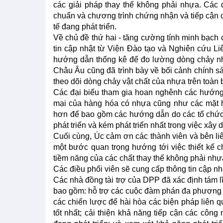
các giải pháp thay thế không phải nhựa. Các 
chuẩn và chương trình chứng nhận và tiếp cận c
tế đang phát triển.
Về chủ đề thứ hai - tăng cường tính minh bạch
tin cập nhật từ Viện Đào tạo và Nghiên cứu Liê
hướng dẫn thống kê để đo lường dòng chảy nh
Châu Âu cũng đã trình bày về bối cảnh chính sá
theo dõi dòng chảy vật chất của nhựa trên toàn bộ
Các đại biểu tham gia hoan nghênh các hướng
mại của hàng hóa có nhựa cũng như các mặt h
hơn để bao gồm các hướng dẫn do các tổ chức 
phát triển và kém phát triển nhất trong việc xây 
Cuối cùng, Úc cảm ơn các thành viên và bên li
một bước quan trọng hướng tới việc thiết kế 
tiềm năng của các chất thay thế không phải nhựa
Các điều phối viên sẽ cung cấp thông tin cập nh
Các nhà đồng tài trợ của DPP đã xác định tám lĩ
bao gồm: hỗ trợ các cuộc đàm phán đa phương
các chiến lược để hài hòa các biện pháp liên q
tốt nhất; cải thiện khả năng tiếp cận các công