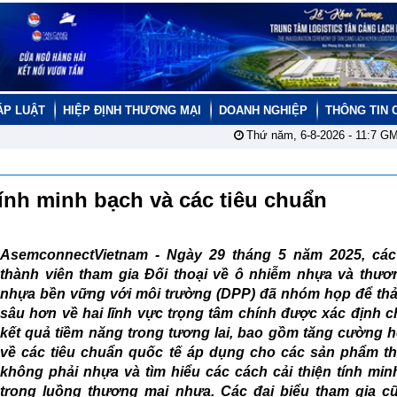
ÁP LUẬT
HIỆP ĐỊNH THƯƠNG MẠI
DOANH NGHIỆP
THÔNG TIN 
Thứ năm, 6-8-2026 -
11:7
GM
tính minh bạch và các tiêu chuẩn
AsemconnectVietnam -
Ngày 29 tháng 5 năm 2025, cá
thành viên tham gia Đối thoại về ô nhiễm nhựa và thươ
nhựa bền vững với môi trường (DPP) đã nhóm họp để thả
sâu hơn về hai lĩnh vực trọng tâm chính được xác định c
kết quả tiềm năng trong tương lai, bao gồm tăng cường h
về các tiêu chuẩn quốc tế áp dụng cho các sản phẩm th
không phải nhựa và tìm hiểu các cách cải thiện tính min
trong luồng thương mại nhựa. Các đại biểu tham gia c