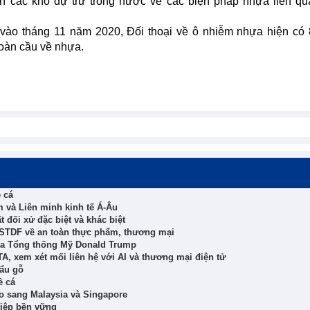
iển các kho dự trữ trong nước về các biện pháp nhựa liên q
ào tháng 11 năm 2020, Đối thoại về ô nhiễm nhựa hiện có 
toàn cầu về nhựa.
 cá
 và Liên minh kinh tế Á-Âu
 đối xử đặc biệt và khác biệt
n STDF về an toàn thực phẩm, thương mại
ủa Tổng thống Mỹ Donald Trump
A, xem xét mối liên hệ với AI và thương mại điện tử
hẩu gỗ
ề cá
ạo sang Malaysia và Singapore
hiệp bền vững