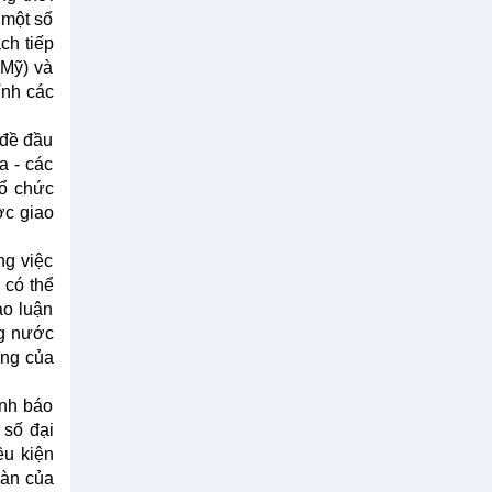
 một số
ch tiếp
 Mỹ) và
ỉnh các
 đề đầu
a - các
Tổ chức
ợc giao
ng việc
 có thể
ảo luận
ng nước
ọng của
ảnh báo
 số đại
ều kiện
oàn của