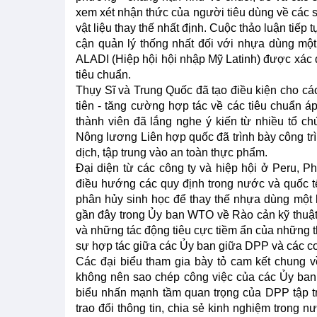
xem xét nhận thức của người tiêu dùng về các s
vật liệu thay thế nhất định. Cuộc thảo luận tiếp
cận quản lý thống nhất đối với nhựa dùng mộ
ALADI (Hiệp hội hội nhập Mỹ Latinh) được xác 
tiêu chuẩn.
Thụy Sĩ và Trung Quốc đã tạo điều kiện cho các
tiên - tăng cường hợp tác về các tiêu chuẩn á
thành viên đã lắng nghe ý kiến từ nhiều tổ c
Nông lương Liên hợp quốc đã trình bày công tr
dịch, tập trung vào an toàn thực phẩm.
Đại diện từ các công ty và hiệp hội ở Peru, Ph
điều hướng các quy định trong nước và quốc tế 
phân hủy sinh học để thay thế nhựa dùng một 
gần đây trong Ủy ban WTO về Rào cản kỹ thuật
và những tác động tiêu cực tiềm ẩn của những t
sự hợp tác giữa các Ủy ban giữa DPP và các 
Các đại biểu tham gia bày tỏ cam kết chung 
không nên sao chép công việc của các Ủy ban W
biểu nhấn mạnh tầm quan trọng của DPP tập t
trao đổi thông tin, chia sẻ kinh nghiệm trong 