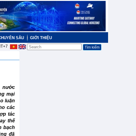
CHUYÊN SÂU
GIỚI THIỆU
T+7
c nước
ng mại
o luận
ho các
ợp tác
ay thế
h bạch
ũng đã