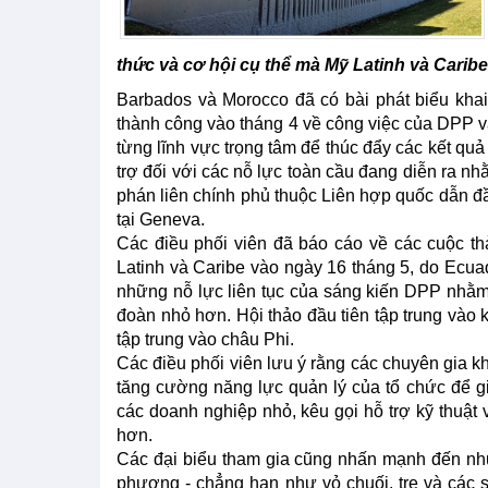
thức và cơ hội cụ thể mà Mỹ Latinh và Caribe
Barbados và Morocco đã có bài phát biểu khai
thành công vào tháng 4 về công việc của DPP 
từng lĩnh vực trọng tâm để thúc đẩy các kết qu
trợ đối với các nỗ lực toàn cầu đang diễn ra 
phán liên chính phủ thuộc Liên hợp quốc dẫn đ
tại Geneva.
Các điều phối viên đã báo cáo về các cuộc t
Latinh và Caribe vào ngày 16 tháng 5, do Ecua
những nỗ lực liên tục của sáng kiến DPP nhằm
đoàn nhỏ hơn. Hội thảo đầu tiên tập trung và
tập trung vào châu Phi.
Các điều phối viên lưu ý rằng các chuyên gia 
tăng cường năng lực quản lý của tổ chức để 
các doanh nghiệp nhỏ, kêu gọi hỗ trợ kỹ thuật 
hơn.
Các đại biểu tham gia cũng nhấn mạnh đến nhu
phương - chẳng hạn như vỏ chuối, tre và các s