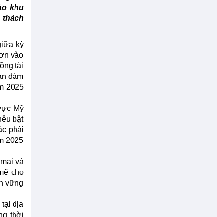
ào khu
 thách
giữa kỳ
hơn vào
ồng tài
ban đàm
ăm 2025
 vực Mỹ
nêu bật
ác phái
ăm 2025
 mại và
 mẽ cho
ền vững
tại địa
ng thời