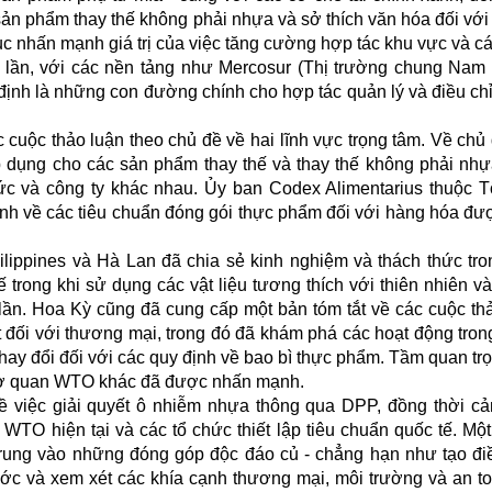
ản phẩm thay thế không phải nhựa và sở thích văn hóa đối với
 tục nhấn mạnh giá trị của việc tăng cường hợp tác khu vực và cá
t lần, với các nền tảng như Mercosur (Thị trường chung Nam
định là những con đường chính cho hợp tác quản lý và điều ch
 cuộc thảo luận theo chủ đề về hai lĩnh vực trọng tâm. Về chủ
p dụng cho các sản phẩm thay thế và thay thế không phải nhự
hức và công ty khác nhau. Ủy ban Codex Alimentarius thuộc 
ình về các tiêu chuẩn đóng gói thực phẩm đối với hàng hóa đư
ilippines và Hà Lan đã chia sẻ kinh nghiệm và thách thức tro
trong khi sử dụng các vật liệu tương thích với thiên nhiên và
lần. Hoa Kỳ cũng đã cung cấp một bản tóm tắt về các cuộc th
 đối với thương mại, trong đó đã khám phá các hoạt động tro
hay đổi đối với các quy định về bao bì thực phẩm. Tầm quan tr
cơ quan WTO khác đã được nhấn mạnh.
về việc giải quyết ô nhiễm nhựa thông qua DPP, đồng thời c
TO hiện tại và các tổ chức thiết lập tiêu chuẩn quốc tế. Một
rung vào những đóng góp độc đáo củ - chẳng hạn như tạo đi
nước và xem xét các khía cạnh thương mại, môi trường và an t