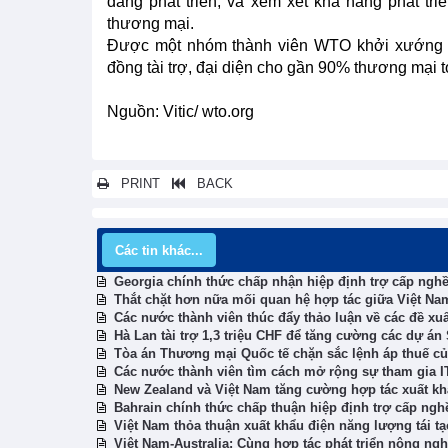
đang phát triển; và xem xét khả năng phát tr
thương mại.
Được một nhóm thành viên WTO khởi xướng v
đồng tài trợ, đại diện cho gần 90% thương mại 
Nguồn: Vitic/ wto.org
PRINT
BACK
Các tin khác...
Georgia chính thức chấp nhận hiệp định trợ cấp nghề
Thắt chặt hơn nữa mối quan hệ hợp tác giữa Việt Nam
Các nước thành viên thúc đẩy thảo luận về các đề xuất
Hà Lan tài trợ 1,3 triệu CHF để tăng cường các dự á
Tòa án Thương mại Quốc tế chặn sắc lệnh áp thuế c
Các nước thành viên tìm cách mở rộng sự tham gia IT
New Zealand và Việt Nam tăng cường hợp tác xuất k
Bahrain chính thức chấp thuận hiệp định trợ cấp ngh
Việt Nam thỏa thuận xuất khẩu điện năng lượng tái t
Việt Nam-Australia: Cùng hợp tác phát triển nông ng