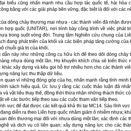
đại biểu cũng nhấn mạnh nhu cầu hợp tác quốc tế, hài hòa c
ông bằng với các giải pháp bền vững, đặc biệt là đối với các n
 của dòng chảy thương mại nhựa - các thành viên đã nhận đượ
n hợp quốc (UNITAR), nơi trình bày công trình về việc phát tr
ựa trong suốt vòng đời. Trung tâm Nghiên cứu chung của Li
ch đang phát triển của khối và các biện pháp tăng cường của 
 chuỗi giá trị của khối.
 dẫn này như những công cụ hữu ích để theo dõi dòng chảy
àng nhựa dùng một lần. Họ khuyến khích chia sẻ kiến thức r
khác xây dựng và kêu gọi hỗ trợ nhiều hơn cho các thành vi
dựng năng lực thu thập dữ liệu.
ên quan vì những đóng góp của họ, nhấn mạnh rằng tính minh 
chính sách hiệu quả. Úc lưu ý rằng các cuộc thảo luận đã nh
 và vật liệu thay thế, đồng thời thừa nhận những thách thức còn
ật về các bước tiếp theo sau các cuộc tham vấn tiếp theo.
nh vực để đạt được các kết quả khả thi tại MC14. Sáu lĩnh vực 
 đang diễn ra theo Liên hợp quốc nhằm giảm ô nhiễm nhựa; k
uan đến thương mại đối với nhựa dùng một lần; xác định các t
 nghệ và dịch vụ có liên quan; xây dựng năng lực cho các thà