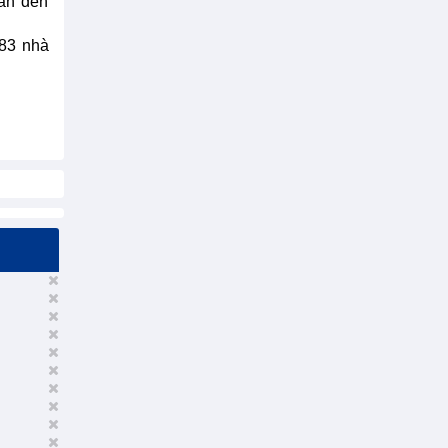
uan đến
83 nhà