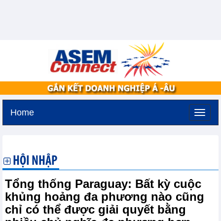
Home
Thứ ba, 11-8-2026 -
3:23
GMT+7
HỘI NHẬP
Tổng thống Paraguay: Bất kỳ cuộc
khủng hoảng đa phương nào cũng
chỉ có thể được giải quyết bằng