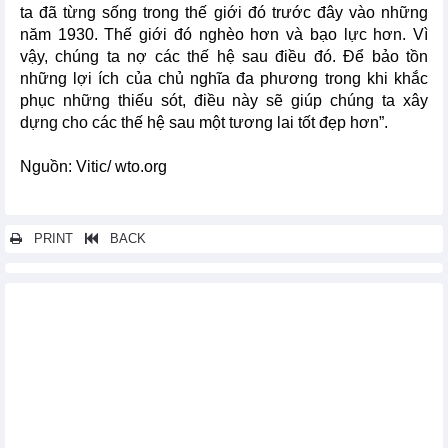
ta đã từng sống trong thế giới đó trước đây vào những
năm 1930. Thế giới đó nghèo hơn và bạo lực hơn. Vì
vậy, chúng ta nợ các thế hệ sau điều đó. Để bảo tồn
những lợi ích của chủ nghĩa đa phương trong khi khắc
phục những thiếu sót, điều này sẽ giúp chúng ta xây
dựng cho các thế hệ sau một tương lai tốt đẹp hơn”.
Nguồn: Vitic/ wto.org
PRINT
BACK
Các tin khác...
Việt Nam vẫn có nhiều cơ hội xuất khẩu nhôm, thép vào thị
trường Hoa Kỳ
Hội thảo WTO-WIPO dành cho giảng viên về sở hữu trí tuệ khai
mạc tại Geneva
Phản ứng mạnh từ các nước trước đe dọa thuế quan từ Mỹ
Chương trình làm việc của WTO về thương mại điện tử tập
trung vào việc thu hẹp khoảng cách số