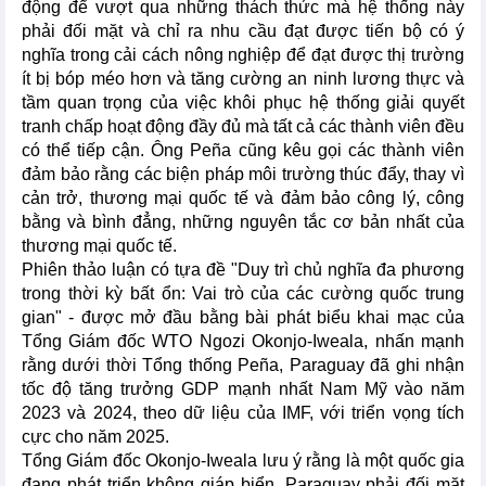
động để vượt qua những thách thức mà hệ thống này
phải đối mặt và chỉ ra nhu cầu đạt được tiến bộ có ý
nghĩa trong cải cách nông nghiệp để đạt được thị trường
ít bị bóp méo hơn và tăng cường an ninh lương thực và
tầm quan trọng của việc khôi phục hệ thống giải quyết
tranh chấp hoạt động đầy đủ mà tất cả các thành viên đều
có thể tiếp cận. Ông Peña cũng kêu gọi các thành viên
đảm bảo rằng các biện pháp môi trường thúc đẩy, thay vì
cản trở, thương mại quốc tế và đảm bảo công lý, công
bằng và bình đẳng, những nguyên tắc cơ bản nhất của
thương mại quốc tế.
Phiên thảo luận có tựa đề "Duy trì chủ nghĩa đa phương
trong thời kỳ bất ổn: Vai trò của các cường quốc trung
gian" - được mở đầu bằng bài phát biểu khai mạc của
Tổng Giám đốc WTO Ngozi Okonjo-Iweala, nhấn mạnh
rằng dưới thời Tổng thống Peña, Paraguay đã ghi nhận
tốc độ tăng trưởng GDP mạnh nhất Nam Mỹ vào năm
2023 và 2024, theo dữ liệu của IMF, với triển vọng tích
cực cho năm 2025.
Tổng Giám đốc Okonjo-Iweala lưu ý rằng là một quốc gia
đang phát triển không giáp biển, Paraguay phải đối mặt