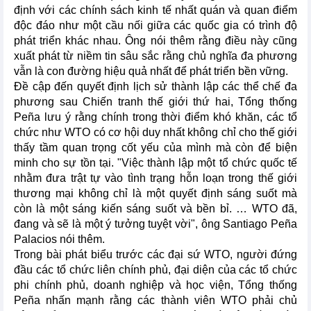
định với các chính sách kinh tế nhất quán và quan điểm
độc đáo như một cầu nối giữa các quốc gia có trình độ
phát triển khác nhau. Ông nói thêm rằng điều này cũng
xuất phát từ niềm tin sâu sắc rằng chủ nghĩa đa phương
vẫn là con đường hiệu quả nhất để phát triển bền vững.
Đề cập đến quyết định lịch sử thành lập các thể chế đa
phương sau Chiến tranh thế giới thứ hai, Tổng thống
Peña lưu ý rằng chính trong thời điểm khó khăn, các tổ
chức như WTO có cơ hội duy nhất không chỉ cho thế giới
thấy tầm quan trọng cốt yếu của mình mà còn để biện
minh cho sự tồn tại. "Việc thành lập một tổ chức quốc tế
nhằm đưa trật tự vào tình trạng hỗn loạn trong thế giới
thương mại không chỉ là một quyết định sáng suốt mà
còn là một sáng kiến sáng suốt và bền bỉ. … WTO đã,
đang và sẽ là một ý tưởng tuyệt vời", ông Santiago Peña
Palacios nói thêm.
Trong bài phát biểu trước các đại sứ WTO, người đứng
đầu các tổ chức liên chính phủ, đại diện của các tổ chức
phi chính phủ, doanh nghiệp và học viện, Tổng thống
Peña nhấn mạnh rằng các thành viên WTO phải chủ