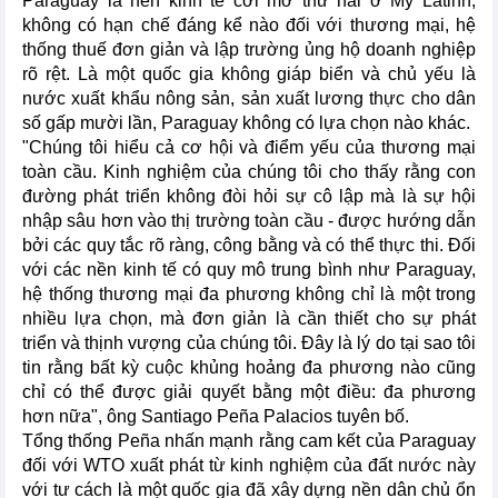
Paraguay là nền kinh tế cởi mở thứ hai ở Mỹ Latinh,
không có hạn chế đáng kể nào đối với thương mại, hệ
thống thuế đơn giản và lập trường ủng hộ doanh nghiệp
rõ rệt. Là một quốc gia không giáp biển và chủ yếu là
nước xuất khẩu nông sản, sản xuất lương thực cho dân
số gấp mười lần, Paraguay không có lựa chọn nào khác.
"Chúng tôi hiểu cả cơ hội và điểm yếu của thương mại
toàn cầu. Kinh nghiệm của chúng tôi cho thấy rằng con
đường phát triển không đòi hỏi sự cô lập mà là sự hội
nhập sâu hơn vào thị trường toàn cầu - được hướng dẫn
bởi các quy tắc rõ ràng, công bằng và có thể thực thi. Đối
với các nền kinh tế có quy mô trung bình như Paraguay,
hệ thống thương mại đa phương không chỉ là một trong
nhiều lựa chọn, mà đơn giản là cần thiết cho sự phát
triển và thịnh vượng của chúng tôi. Đây là lý do tại sao tôi
tin rằng bất kỳ cuộc khủng hoảng đa phương nào cũng
chỉ có thể được giải quyết bằng một điều: đa phương
hơn nữa", ông Santiago Peña Palacios tuyên bố.
Tổng thống Peña nhấn mạnh rằng cam kết của Paraguay
đối với WTO xuất phát từ kinh nghiệm của đất nước này
với tư cách là một quốc gia đã xây dựng nền dân chủ ổn