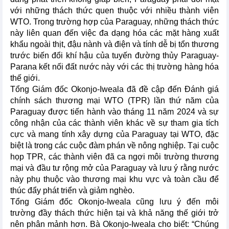
với những thách thức quen thuộc với nhiều thành viên
WTO. Trong trường hợp của Paraguay, những thách thức
này liên quan đến việc đa dạng hóa các mặt hàng xuất
khẩu ngoài thịt, đậu nành và điện và tính dễ bị tổn thương
trước biến đổi khí hậu của tuyến đường thủy Paraguay-
Parana kết nối đất nước này với các thị trường hàng hóa
thế giới.
Tổng Giám đốc Okonjo-Iweala đã đề cập đến Đánh giá
chính sách thương mại WTO (TPR) lần thứ năm của
Paraguay được tiến hành vào tháng 11 năm 2024 và sự
công nhận của các thành viên khác về sự tham gia tích
cực và mang tính xây dựng của Paraguay tại WTO, đặc
biệt là trong các cuộc đàm phán về nông nghiệp. Tại cuộc
họp TPR, các thành viên đã ca ngợi môi trường thương
mại và đầu tư rộng mở của Paraguay và lưu ý rằng nước
này phụ thuộc vào thương mại khu vực và toàn cầu để
thúc đẩy phát triển và giảm nghèo.
Tổng Giám đốc Okonjo-Iweala cũng lưu ý đến môi
trường đầy thách thức hiện tại và khả năng thế giới trở
nên phân mảnh hơn. Bà Okonjo-Iweala cho biết: “Chúng