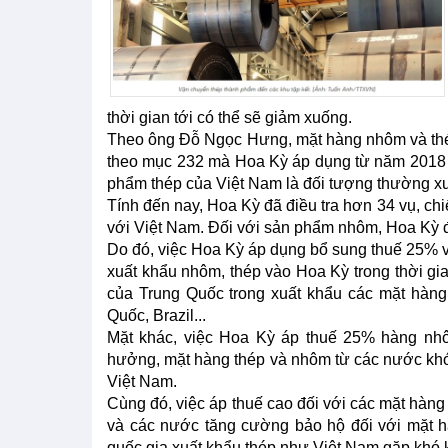
thời gian tới có thể sẽ giảm xuống.
Theo ông Đỗ Ngọc Hưng, mặt hàng nhôm và thé
theo mục 232 mà Hoa Kỳ áp dụng từ năm 2018 v
phẩm thép của Việt Nam là đối tượng thường xu
Tính đến nay, Hoa Kỳ đã điều tra hơn 34 vụ, c
với Việt Nam. Đối với sản phẩm nhôm, Hoa Kỳ đã
Do đó, việc Hoa Kỳ áp dụng bổ sung thuế 25% 
xuất khẩu nhôm, thép vào Hoa Kỳ trong thời gian
của Trung Quốc trong xuất khẩu các mặt hàn
Quốc, Brazil...
Mặt khác, việc Hoa Kỳ áp thuế 25% hàng nhô
hưởng, mặt hàng thép và nhôm từ các nước khó
Việt Nam.
Cùng đó, việc áp thuế cao đối với các mặt hàng x
và các nước tăng cường bảo hộ đối với mặt h
quốc gia xuất khẩu thép như Việt Nam gặp khó k