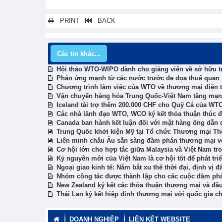
PRINT
BACK
Các tin khác...
Hội thảo WTO-WIPO dành cho giảng viên về sở hữu tr
Phản ứng mạnh từ các nước trước đe dọa thuế quan 
Chương trình làm việc của WTO về thương mại điện t
Vận chuyển hàng hóa Trung Quốc-Việt Nam tăng mạn
Iceland tài trợ thêm 200.000 CHF cho Quỹ Cá của WT
Các nhà lãnh đạo WTO, WCO ký kết thỏa thuận thúc đ
Canada ban hành kết luận đối với mặt hàng ống dẫn 
Trung Quốc khởi kiện Mỹ tại Tổ chức Thương mại Th
Liên minh châu Âu sẵn sàng đàm phán thương mại v
Cơ hội lớn cho hợp tác giữa Malaysia và Việt Nam t
Kỷ nguyên mới của Việt Nam là cơ hội tốt để phát tr
Ngoại giao kinh tế: Nắm bắt xu thế thời đại, định vị đ
Nhóm công tác được thành lập cho các cuộc đàm phá
New Zealand ký kết các thỏa thuận thương mại và đầ
Thái Lan ký kết hiệp định thương mại với quốc gia c
DOANH NGHIỆP
LIÊN KẾT WEBSITE