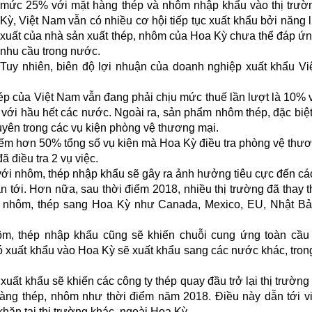
mức 25% với mặt hàng thép và nhôm nhập khẩu vào thị trư
Kỳ, Việt Nam vẫn có nhiều cơ hội tiếp tục xuất khẩu bởi năng 
xuất của nhà sản xuất thép, nhôm của Hoa Kỳ chưa thể đáp ứ
nhu cầu trong nước.
Tuy nhiên, biên độ lợi nhuận của doanh nghiệp xuất khẩu V
p của Việt Nam vẫn đang phải chịu mức thuế lần lượt là 10%
ới hầu hết các nước. Ngoài ra, sản phẩm nhôm thép, đặc biệt
yên trong các vụ kiện phòng vệ thương mại.
hiếm hơn 50% tổng số vụ kiện mà Hoa Kỳ điều tra phòng vệ thư
 điều tra 2 vụ việc.
với nhôm, thép nhập khẩu sẽ gây ra ảnh hưởng tiêu cực đến c
 tới. Hơn nữa, sau thời điểm 2018, nhiều thị trường đã thay thế
g nhôm, thép sang Hoa Kỳ như Canada, Mexico, EU, Nhật B
m, thép nhập khẩu cũng sẽ khiến chuỗi cung ứng toàn cầu
 xuất khẩu vào Hoa Kỳ sẽ xuất khẩu sang các nước khác, tron
uất khẩu sẽ khiến các công ty thép quay đầu trở lại thị trường 
àng thép, nhôm như thời điểm năm 2018. Điều này dẫn tới v
hăn tại thị trường khác, ngoài Hoa Kỳ.