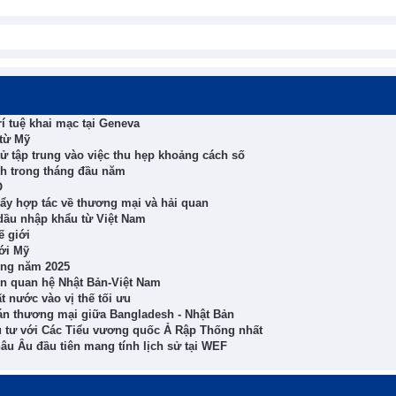
í tuệ khai mạc tại Geneva
từ Mỹ
ử tập trung vào việc thu hẹp khoảng cách số
h trong tháng đầu năm
O
ẩy hợp tác về thương mại và hải quan
dầu nhập khẩu từ Việt Nam
ế giới
ới Mỹ
rong năm 2025
iển quan hệ Nhật Bản-Việt Nam
ất nước vào vị thế tối ưu
n thương mại giữa Bangladesh - Nhật Bản
u tư với Các Tiểu vương quốc Ả Rập Thống nhất
hâu Âu đầu tiên mang tính lịch sử tại WEF