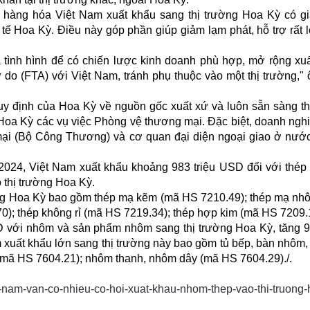
 hàng hóa Việt Nam xuất khẩu sang thị trường Hoa Kỳ có g
h tế Hoa Kỳ. Điều này góp phần giúp giảm lạm phát, hỗ trợ rất 
á tình hình để có chiến lược kinh doanh phù hợp, mở rộng xu
 do (FTA) với Việt Nam, tránh phụ thuộc vào một thị trường,"
uy định của Hoa Kỳ về nguồn gốc xuất xứ và luôn sẵn sàng t
ra Hoa Kỳ các vụ việc Phòng vệ thương mại. Đặc biệt, doanh ngh
ại (Bộ Công Thương) và cơ quan đại diện ngoại giao ở nướ
024, Việt Nam xuất khẩu khoảng 983 triệu USD đối với thép
 thị trường Hoa Kỳ.
ng Hoa Kỳ bao gồm thép mạ kẽm (mã HS 7210.49); thép mạ n
); thép không rỉ (mã HS 7219.34); thép hợp kim (mã HS 7209.1
D với nhôm và sản phẩm nhôm sang thị trường Hoa Kỳ, tăng 
uất khẩu lớn sang thị trường này bao gồm tủ bếp, bàn nhôm, t
(mã HS 7604.21); nhôm thanh, nhôm dây (mã HS 7604.29)./.
-nam-van-co-nhieu-co-hoi-xuat-khau-nhom-thep-vao-thi-truong-