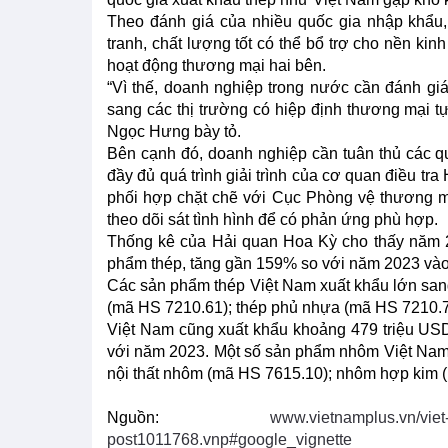
Theo đánh giá của nhiều quốc gia nhập khẩu,
tranh, chất lượng tốt có thể bổ trợ cho nền kin
hoạt động thương mại hai bên.
“Vì thế, doanh nghiệp trong nước cần đánh gi
sang các thị trường có hiệp định thương mại tự
Ngọc Hưng bày tỏ.
Bên cạnh đó, doanh nghiệp cần tuân thủ các q
đầy đủ quá trình giải trình của cơ quan điều t
phối hợp chặt chẽ với Cục Phòng vệ thương m
theo dõi sát tình hình để có phản ứng phù hợp.
Thống kê của Hải quan Hoa Kỳ cho thấy năm 2
phẩm thép, tăng gần 159% so với năm 2023 vào
Các sản phẩm thép Việt Nam xuất khẩu lớn sa
(mã HS 7210.61); thép phủ nhựa (mã HS 7210.70
Việt Nam cũng xuất khẩu khoảng 479 triệu US
với năm 2023. Một số sản phẩm nhôm Việt Nam x
nội thất nhôm (mã HS 7615.10); nhôm hợp kim 
Nguồn:
www.vietnamplus.vn/viet
post1011768.vnp#google_vignette