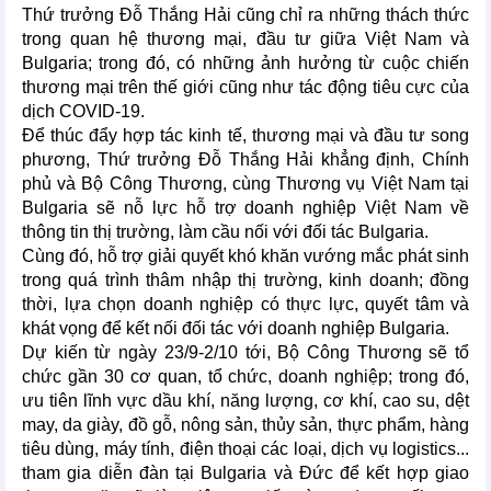
Thứ trưởng Đỗ Thắng Hải cũng chỉ ra những thách thức
trong quan hệ thương mại, đầu tư giữa Việt Nam và
Bulgaria; trong đó, có những ảnh hưởng từ cuộc chiến
thương mại trên thế giới cũng như tác động tiêu cực của
dịch COVID-19.
Để thúc đẩy hợp tác kinh tế, thương mại và đầu tư song
phương, Thứ trưởng Đỗ Thắng Hải khẳng định, Chính
phủ và Bộ Công Thương, cùng Thương vụ Việt Nam tại
Bulgaria sẽ nỗ lực hỗ trợ doanh nghiệp Việt Nam về
thông tin thị trường, làm cầu nối với đối tác Bulgaria.
Cùng đó, hỗ trợ giải quyết khó khăn vướng mắc phát sinh
trong quá trình thâm nhập thị trường, kinh doanh; đồng
thời, lựa chọn doanh nghiệp có thực lực, quyết tâm và
khát vọng để kết nối đối tác với doanh nghiệp Bulgaria.
Dự kiến từ ngày 23/9-2/10 tới, Bộ Công Thương sẽ tổ
chức gần 30 cơ quan, tổ chức, doanh nghiệp; trong đó,
ưu tiên lĩnh vực dầu khí, năng lượng, cơ khí, cao su, dệt
may, da giày, đồ gỗ, nông sản, thủy sản, thực phẩm, hàng
tiêu dùng, máy tính, điện thoại các loại, dịch vụ logistics...
tham gia diễn đàn tại Bulgaria và Đức để kết hợp giao