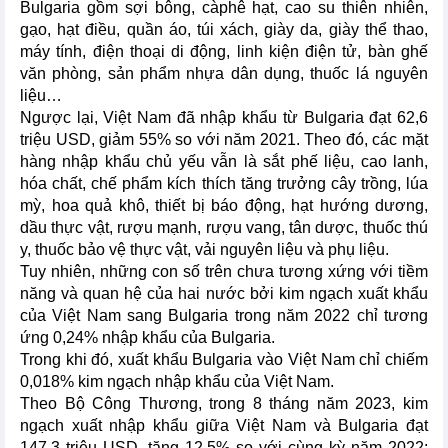
Bulgaria gồm sợi bông, càphê hạt, cao su thiên nhiên,
gạo, hạt điều, quần áo, túi xách, giày da, giày thể thao,
máy tính, điện thoại di động, linh kiện điện tử, bàn ghế
văn phòng, sản phẩm nhựa dân dụng, thuốc lá nguyên
liệu…
Ngược lại, Việt Nam đã nhập khẩu từ Bulgaria đạt 62,6
triệu USD, giảm 55% so với năm 2021. Theo đó, các mặt
hàng nhập khẩu chủ yếu vẫn là sắt phế liệu, cao lanh,
hóa chất, chế phẩm kích thích tăng trưởng cây trồng, lúa
mỳ, hoa quả khô, thiết bị báo động, hạt hướng dương,
dầu thực vật, rượu mạnh, rượu vang, tân dược, thuốc thú
y, thuốc bảo vệ thực vật, vải nguyên liệu và phụ liệu.
Tuy nhiên, những con số trên chưa tương xứng với tiềm
năng và quan hệ của hai nước bởi kim ngạch xuất khẩu
của Việt Nam sang Bulgaria trong năm 2022 chỉ tương
ứng 0,24% nhập khẩu của Bulgaria.
Trong khi đó, xuất khẩu Bulgaria vào Việt Nam chỉ chiếm
0,018% kim ngạch nhập khẩu của Việt Nam.
Theo Bộ Công Thương, trong 8 tháng năm 2023, kim
ngạch xuất nhập khẩu giữa Việt Nam và Bulgaria đạt
147,3 triệu USD, tăng 12,5% so với cùng kỳ năm 2022;