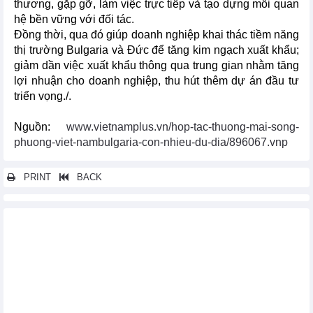
thương, gặp gỡ, làm việc trực tiếp và tạo dựng mối quan
hệ bền vững với đối tác.
Đồng thời, qua đó giúp doanh nghiệp khai thác tiềm năng
thị trường Bulgaria và Đức để tăng kim ngạch xuất khẩu;
giảm dần việc xuất khẩu thông qua trung gian nhằm tăng
lợi nhuận cho doanh nghiệp, thu hút thêm dự án đầu tư
triển vọng./.
Nguồn:
www.vietnamplus.vn/hop-tac-thuong-mai-song-
phuong-viet-nambulgaria-con-nhieu-du-dia/896067.vnp
PRINT
BACK
Các tin khác...
Thủ tướng Phạm Minh Chính tọa đàm, ăn trưa với các nhà đầu
tư Hoa Kỳ
Việt Nam-Hoa Kỳ luôn là đối tác kinh tế-thương mại quan trọng
của nhau
Thúc đẩy hợp tác giữa tỉnh Quảng Trị với các tỉnh Đông Bắc
Thái Lan