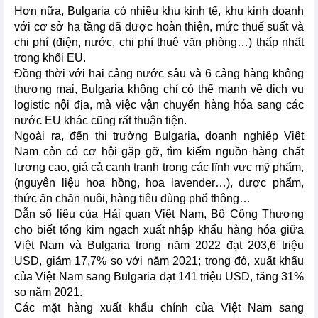
Hơn nữa, Bulgaria có nhiều khu kinh tế, khu kinh doanh
với cơ sở hạ tầng đã được hoàn thiện, mức thuế suất và
chi phí (điện, nước, chi phí thuê văn phòng…) thấp nhất
trong khối EU.
Đồng thời với hai cảng nước sâu và 6 cảng hàng không
thương mại, Bulgaria không chỉ có thế mạnh về dịch vụ
logistic nội địa, mà việc vận chuyển hàng hóa sang các
nước EU khác cũng rất thuận tiện.
Ngoài ra, đến thị trường Bulgaria, doanh nghiệp Việt
Nam còn có cơ hội gặp gỡ, tìm kiếm nguồn hàng chất
lượng cao, giá cả cạnh tranh trong các lĩnh vực mỹ phẩm,
(nguyên liệu hoa hồng, hoa lavender…), dược phẩm,
thức ăn chăn nuôi, hàng tiêu dùng phổ thông…
Dẫn số liệu của Hải quan Việt Nam, Bộ Công Thương
cho biết tổng kim ngạch xuất nhập khẩu hàng hóa giữa
Việt Nam và Bulgaria trong năm 2022 đạt 203,6 triệu
USD, giảm 17,7% so với năm 2021; trong đó, xuất khẩu
của Việt Nam sang Bulgaria đạt 141 triệu USD, tăng 31%
so năm 2021.
Các mặt hàng xuất khẩu chính của Việt Nam sang