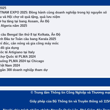
2025
IETNAM EXPO 2025: Đồng hành cùng doanh nghiệp trong kỷ nguyên số
ẩu và Hội chợ về quà tặng, quà lưu niệm
ở hạ tầng tại bang Assam, Ấn Độ
, Algeria năm 2025
ầu Bengal lần thứ 8 tại Kolkata, Ấn Độ
nh Đầu tư Toàn cầu bang Kerala 2025
khí đúc, cán nóng và gia công máy móc
 đồ gia dụng
 tế Artigiano tại Italy
 chợ Quốc tế PLMA 2024
 uống PLMA 2024 tại Chicago
Việt Nam 2024
t gần 300 doanh nghiệp tham dự
© Trung tâm Thông tin Công Nghiệp và Thương mại
Giấy phép của Bộ Thông tin và Truyền thông số 115