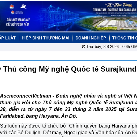
ÁP LUẬT
HIỆP ĐỊNH THƯƠNG MẠI
DOANH NGHIỆP
THÔNG TIN 
Thứ bảy, 8-8-2026 -
0:45
GM
ợ Thủ công Mỹ nghệ Quốc tế Surajkund
AsemconnectVietnam -
Đoàn nghệ nhân và nghệ sĩ Việt 
tham gia Hội chợ Thủ công Mỹ nghệ Quốc tế Surajkund l
38, diễn ra từ ngày 7 đến 23 tháng 2 năm 2025 tại Sura
Faridabad, bang Haryana, Ấn Độ.
Sự kiện này được tổ chức bởi Chính quyền bang Haryana p
với các Bộ Du lịch, Dệt may, Ngoại giao và Văn hóa của Ấn Đ