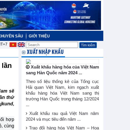
CHUYÊN SÂU
GIỚI THIỆU
T+7
XUẤT NHẬP KHẨU
 lần
Xuất khẩu hàng hóa của Việt Nam
sang Hàn Quốc năm 2024 ...
Theo số liệu thống kê của Tổng cục
Hải quan Việt Nam, kim ngạch xuất
Nam sẽ
khẩu hàng hóa Việt Nam sang thị
ần thứ
trường Hàn Quốc trong tháng 12/2024
jkund,
...
Xuất khẩu rau quả Việt Nam năm
hối hợp
2024 và mục tiêu đến năm ...
ộ, cùng
Trao đổi hàng hóa Việt Nam – Hoa