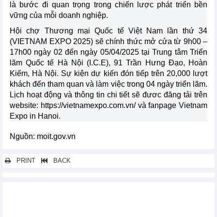
là bước đi quan trọng trong chiến lược phát triển bền
vững của mỗi doanh nghiệp.
Hội chợ Thương mại Quốc tế Việt Nam lần thứ 34
(VIETNAM EXPO 2025) sẽ chính thức mở cửa từ 9h00 –
17h00 ngày 02 đến ngày 05/04/2025 tại Trung tâm Triển
lãm Quốc tế Hà Nội (I.C.E), 91 Trần Hưng Đạo, Hoàn
Kiếm, Hà Nội. Sự kiện dự kiến đón tiếp trên 20,000 lượt
khách đến tham quan và làm việc trong 04 ngày triển lãm.
Lịch hoạt động và thông tin chi tiết sẽ đươc đăng tải trên
website:
https://vietnamexpo.com.vn/
và fanpage Vietnam
Expo in Hanoi.
Nguồn: moit.gov.vn
PRINT
BACK
Các tin khác...
Sắp diễn ra Hội chợ hàng Việt Nam tiêu biểu xuất khẩu và Hội
chợ về quà tặng, quà lưu niệm