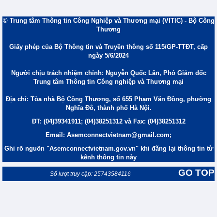
© Trung tâm Thông tin Công Nghiệp và Thương mại (VITIC) - Bộ Công
Thương
Giấy phép của Bộ Thông tin và Truyền thông số 115/GP-TTĐT, cấp
ngày 5/6/2024
Người chịu trách nhiệm chính: Nguyễn Quốc Lân, Phó Giám đốc
Trung tâm Thông tin Công nghiệp và Thương mại
Địa chỉ: Tòa nhà Bộ Công Thương, số 655 Phạm Văn Đồng, phường
Nghĩa Đô, thành phố Hà Nội.
ĐT: (04)39341911; (04)38251312 và Fax: (04)38251312
Email: Asemconnectvietnam@gmail.com;
Ghi rõ nguồn "Asemconnectvietnam.gov.vn" khi đăng lại thông tin từ
kênh thông tin này
GO TOP
Số lượt truy cập: 25743584116