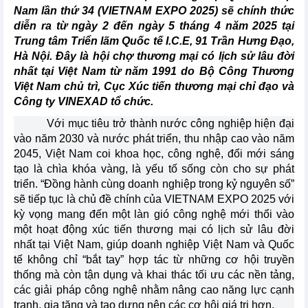
Nam lần thứ 34 (VIETNAM EXPO 2025) sẽ chính thức
diễn ra từ ngày 2 đến ngày 5 tháng 4 năm 2025 tại
Trung tâm Triển lãm Quốc tế I.C.E, 91 Trần Hưng Đạo,
Hà Nội. Đây là hội chợ thương mại có lịch sử lâu đời
nhất tại Việt Nam từ năm 1991 do Bộ Công Thương
Việt Nam chủ trì, Cục Xúc tiến thương mại chỉ đạo và
Công ty VINEXAD tổ chức.
Với mục tiêu trở thành nước công nghiệp hiện đại
vào năm 2030 và nước phát triển, thu nhập cao vào năm
2045, Việt Nam coi khoa học, công nghệ, đổi mới sáng
tạo là chìa khóa vàng, là yếu tố sống còn cho sự phát
triển. “Đồng hành cùng doanh nghiệp trong kỷ nguyên số”
sẽ tiếp tục là chủ đề chính của VIETNAM EXPO 2025 với
kỳ vọng mang đến một làn gió công nghệ mới thổi vào
một hoạt động xúc tiến thương mại có lịch sử lâu đời
nhất tại Việt Nam, giúp doanh nghiệp Việt Nam và Quốc
tế không chỉ “bắt tay” hợp tác từ những cơ hội truyền
thống mà còn tận dụng và khai thác tối ưu các nền tảng,
các giải pháp công nghệ nhằm nâng cao năng lực cạnh
tranh, gia tăng và tạo dựng nên các cơ hội giá trị hơn.