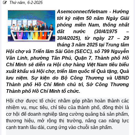
Thứ năm, 6-2-2025
AsemconnectVietnam -
Hướng
tới kỷ niệm 50 năm Ngày Giải
phóng miền Nam, thống nhất
đất nước (30/4/1975 –
30/4/2025), từ ngày 27 – 29
tháng 3 năm 2025 tại Trung tâm
Hội chợ và Triển lãm Sài Gòn (SECC), số 799 Nguyễn
Văn Linh, phường Tân Phú, Quận 7, Thành phố Hồ
Chí Minh sẽ diễn ra Hội chợ hàng Việt Nam tiêu biểu
xuất khẩu và Hội chợ, triển lãm quốc tế Quà tặng, Quà
lưu niệm. Sự kiện do Bộ Công Thương và UBND
Thành phố Hồ Chí Minh chủ trì, Sở Công Thương
Thành phố Hồ Chí Minh tổ chức.
Hội chợ được tổ chức nhằm góp phần hoàn thành các
nhiệm vụ, mục tiêu, chỉ tiêu của thành phố, đồng thời là
cơ hội để doanh nghiệp tăng cường quảng bá sản phẩm,
thương hiệu, mở rộng thị trường, nâng cao năng lực
cạnh tranh lâu dài, cung ứng vào chuỗi sản phẩm.