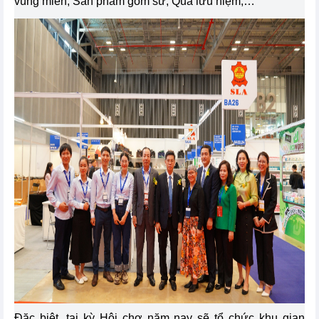
vùng miền; Sản phẩm gốm sứ; Quà lưu niệm,…
Đặc biệt, tại kỳ Hội chợ năm nay sẽ tổ chức khu gian