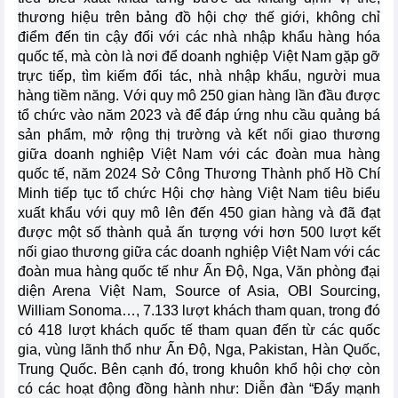
thương hiệu trên bảng đồ hội chợ thế giới, không chỉ
điểm đến tin cậy đối với các nhà nhập khẩu hàng hóa
quốc tế, mà còn là nơi để doanh nghiệp Việt Nam gặp gỡ
trực tiếp, tìm kiếm đối tác, nhà nhập khẩu, người mua
hàng tiềm năng. Với quy mô 250 gian hàng lần đầu được
tổ chức vào năm 2023 và để đáp ứng nhu cầu quảng bá
sản phẩm, mở rộng thị trường và kết nối giao thương
giữa doanh nghiệp Việt Nam với các đoàn mua hàng
quốc tế, năm 2024 Sở Công Thương Thành phố Hồ Chí
Minh tiếp tục tổ chức Hội chợ hàng Việt Nam tiêu biểu
xuất khẩu với quy mô lên đến 450 gian hàng và đã đạt
được một số thành quả ấn tượng với hơn 500 lượt kết
nối giao thương giữa các doanh nghiệp Việt Nam với các
đoàn mua hàng quốc tế như Ấn Độ, Nga, Văn phòng đại
diện Arena Việt Nam, Source of Asia, OBI Sourcing,
William Sonoma…, 7.133 lượt khách tham quan, trong đó
có 418 lượt khách quốc tế tham quan đến từ các quốc
gia, vùng lãnh thổ như Ấn Độ, Nga, Pakistan, Hàn Quốc,
Trung Quốc. Bên cạnh đó, trong khuôn khổ hội chợ còn
có các hoạt động đồng hành như: Diễn đàn “Đẩy mạnh