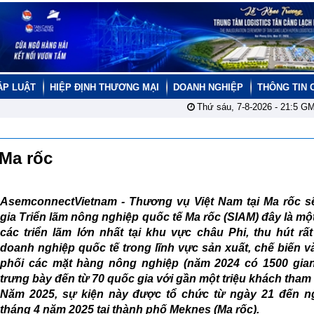
ÁP LUẬT
HIỆP ĐỊNH THƯƠNG MẠI
DOANH NGHIỆP
THÔNG TIN 
Thứ sáu, 7-8-2026 -
21:5
GM
 Ma rốc
AsemconnectVietnam -
Thương vụ Việt Nam tại Ma rốc s
gia Triển lãm nông nghiệp quốc tế Ma rốc (SIAM) đây là mộ
các triển lãm lớn nhất tại khu vực châu Phi, thu hút rấ
doanh nghiệp quốc tế trong lĩnh vực sản xuất, chế biến 
phối các mặt hàng nông nghiệp (năm 2024 có 1500 gia
trưng bày đến từ 70 quốc gia với gần một triệu khách tham
Năm 2025, sự kiện này được tổ chức từ ngày 21 đến n
tháng 4 năm 2025 tại thành phố Meknes (Ma rốc).