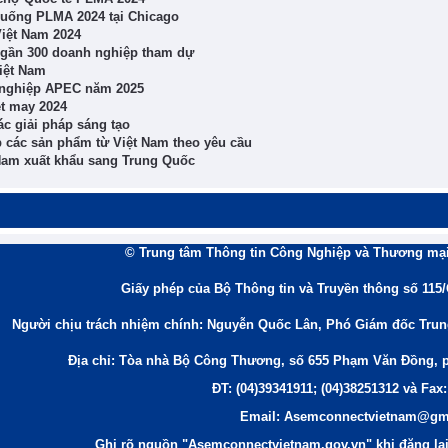
 uống PLMA 2024 tại Chicago
Việt Nam 2024
t gần 300 doanh nghiệp tham dự
iệt Nam
 nghiệp APEC năm 2025
ệt may 2024
ác giải pháp sáng tạo
 các sản phẩm từ Việt Nam theo yêu cầu
Nam xuất khẩu sang Trung Quốc
© Trung tâm Thông tin Công Nghiệp và Thương mại
Giấy phép của Bộ Thông tin và Truyền thông số 115
Người chịu trách nhiệm chính: Nguyễn Quốc Lân, Phó Giám đốc Tru
Địa chỉ: Tòa nhà Bộ Công Thương, số 655 Phạm Văn Đồng, 
ĐT: (04)39341911; (04)38251312 và Fax:
Email: Asemconnectvietnam@gm
Ghi rõ nguồn "Asemconnectvietnam.gov.vn" khi đăng lại 