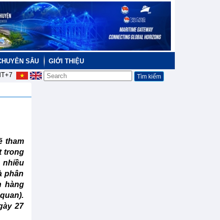
CHUYÊN SÂU
GIỚI THIỆU
T+7
ẽ tham
t trong
t nhiều
và phân
n hàng
 quan).
gày 27