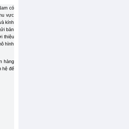
 Nam có
khu vực
và kính
gửi bản
ới thiệu
mô hình
an hàng
n hệ để