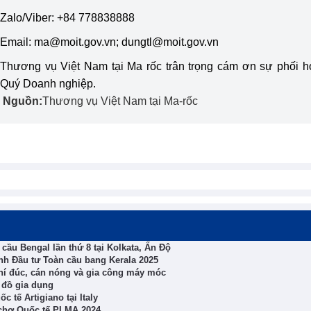
Zalo/Viber: +84 778838888
Email:
ma@moit.gov.vn
; dungtl@moit.gov.vn
Thương vụ Việt Nam tại Ma rốc trân trọng cám ơn sự phối 
Quý Doanh nghiệp.
Nguồn:
Thương vụ Việt Nam tại Ma-rốc
ầu Bengal lần thứ 8 tại Kolkata, Ấn Độ
nh Đầu tư Toàn cầu bang Kerala 2025
khí đúc, cán nóng và gia công máy móc
 đồ gia dụng
 tế Artigiano tại Italy
 chợ Quốc tế PLMA 2024