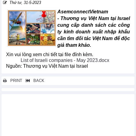
Thứ tư, 31-5-2023
AsemconnectVietnam
- Thương vụ Việt Nam tại Israel
cung cấp danh sách các công
ty kinh doanh xuất nhập khẩu
cần tìm đối tác Việt Nam để độc
giả tham khảo.
Xin vui lòng xem chi tiết tại file đính kèm.
List of Israeli companies - May 2023.docx
Nguồn: Thương vụ Việt Nam tại Israel
PRINT
BACK
Các tin khác...
Doanh nghiệp Rumani tìm kiếm nhà sản xuất và xuất khẩu cồn y
tế
Danh sách các doanh nghiệp nhập khẩu chè xanh của Algeria
Doanh nghiệp Bỉ tìm đối tác phân phối Socola tại Việt Nam
Doanh nghiệp Algeria có nhu cầu nhập khẩu thực phẩm, hóa