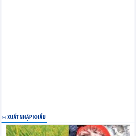
chất, vải sợi, bao bì, thiết bị điện
Hội chợ Thaifex Anuga - cơ hội để thực phẩm Việt Nam ghi dấu
ấn
Khai mạc diễn đàn và hội chợ xuất khẩu Thành phố Hồ Chí
Minh 2023
Mời tham dự Triển lãm “Thế giới thực phẩm Ấn Độ 2023”
Triển lãm về ôtô, xe máy, xe điện thu hút hơn 200 doanh nghiệp
Mời tham dự hội thảo trực tuyến “Quy định của Ấn Độ về cấp
giấy chứng nhận vệ sinh an toàn thực phẩm FSSAI” ngày 24/5/2023
Doanh nghiệp Hàn Quốc tìm nhà cung ứng mặt hàng rau trồng
thủy canh tại khu vực Đà Lạt
Danh sách doanh nghiệp Algeria nhập khẩu vật liệu xây dựng
Doanh nghiệp Niu Di-lân tìm nhà sản xuất cung ứng sản phẩm
nhôm
Quảng bá hàng hóa Việt Nam tại Diễn đàn Đầu tư và Thương
mại châu Phi
Doanh nghiệp Đan Mạch tìm kiếm các nhà sản xuất các sản
phẩm cơ khí
Festival nghề truyền thống Huế: Hồi sinh, phát triển nhiều làng
nghề
XUẤT NHẬP KHẨU