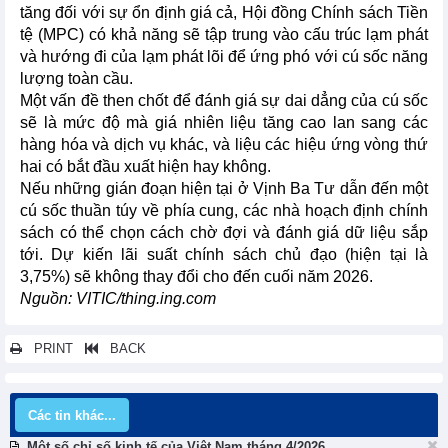
tăng đối với sự ổn định giá cả, Hội đồng Chính sách Tiền
tệ (MPC) có khả năng sẽ tập trung vào cấu trúc lạm phát
và hướng đi của lạm phát lõi để ứng phó với cú sốc năng
lượng toàn cầu.
Một vấn đề then chốt để đánh giá sự dai dẳng của cú sốc
sẽ là mức độ mà giá nhiên liệu tăng cao lan sang các
hàng hóa và dịch vụ khác, và liệu các hiệu ứng vòng thứ
hai có bắt đầu xuất hiện hay không.
Nếu những gián đoạn hiện tại ở Vịnh Ba Tư dẫn đến một
cú sốc thuần túy về phía cung, các nhà hoạch định chính
sách có thể chọn cách chờ đợi và đánh giá dữ liệu sắp
tới. Dự kiến lãi suất chính sách chủ đạo (hiện tại là
3,75%) sẽ không thay đổi cho đến cuối năm 2026.
Nguồn: VITIC/thing.ing.com
PRINT
BACK
Các tin khác...
Một số chỉ số kinh tế của Việt Nam tháng 4/2026