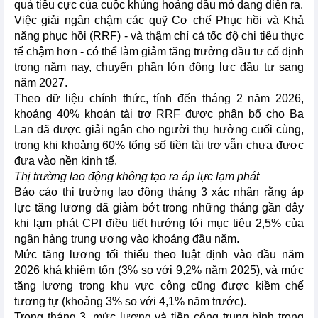
quả tiêu cực của cuộc khủng hoảng dầu mỏ đang diễn ra.
Việc giải ngân chậm các quỹ Cơ chế Phục hồi và Khả
năng phục hồi (RRF) - và thậm chí cả tốc độ chi tiêu thực
tế chậm hơn - có thể làm giảm tăng trưởng đầu tư cố định
trong năm nay, chuyển phần lớn động lực đầu tư sang
năm 2027.
Theo dữ liệu chính thức, tính đến tháng 2 năm 2026,
khoảng 40% khoản tài trợ RRF được phân bổ cho Ba
Lan đã được giải ngân cho người thụ hưởng cuối cùng,
trong khi khoảng 60% tổng số tiền tài trợ vẫn chưa được
đưa vào nền kinh tế.
Thị trường lao động không tạo ra áp lực lạm phát
Báo cáo thị trường lao động tháng 3 xác nhận rằng áp
lực tăng lương đã giảm bớt trong những tháng gần đây
khi lạm phát CPI điều tiết hướng tới mục tiêu 2,5% của
ngân hàng trung ương vào khoảng đầu năm.
Mức tăng lương tối thiểu theo luật định vào đầu năm
2026 khá khiêm tốn (3% so với 9,2% năm 2025), và mức
tăng lương trong khu vực công cũng được kiềm chế
tương tự (khoảng 3% so với 4,1% năm trước).
Trong tháng 3, mức lương và tiền công trung bình trong