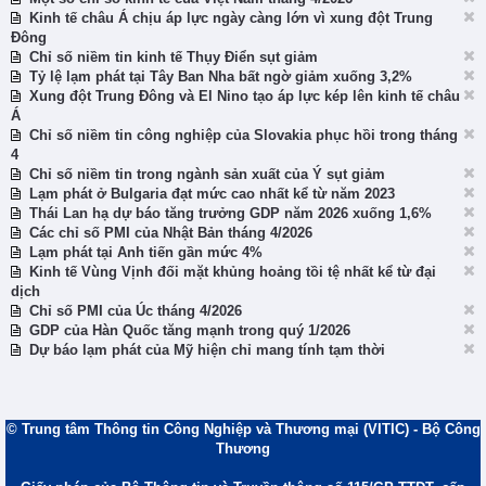
Kinh tế châu Á chịu áp lực ngày càng lớn vì xung đột Trung
Đông
Chỉ số niềm tin kinh tế Thụy Điển sụt giảm
Tỷ lệ lạm phát tại Tây Ban Nha bất ngờ giảm xuống 3,2%
Xung đột Trung Đông và El Nino tạo áp lực kép lên kinh tế châu
Á
Chỉ số niềm tin công nghiệp của Slovakia phục hồi trong tháng
4
Chỉ số niềm tin trong ngành sản xuất của Ý sụt giảm
Lạm phát ở Bulgaria đạt mức cao nhất kể từ năm 2023
Thái Lan hạ dự báo tăng trưởng GDP năm 2026 xuống 1,6%
Các chỉ số PMI của Nhật Bản tháng 4/2026
Lạm phát tại Anh tiến gần mức 4%
Kinh tế Vùng Vịnh đối mặt khủng hoảng tồi tệ nhất kể từ đại
dịch
Chỉ số PMI của Úc tháng 4/2026
GDP của Hàn Quốc tăng mạnh trong quý 1/2026
Dự báo lạm phát của Mỹ hiện chỉ mang tính tạm thời
© Trung tâm Thông tin Công Nghiệp và Thương mại (VITIC) - Bộ Công
Thương