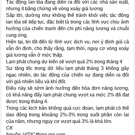
Tác động lan tỏa đang diễn ra đối với các nhà sản xuất,
nhưng ít bằng chứng về vòng xoáy giá lương
Sắp tới, dường như không thể tránh khỏi việc tác động
lan tỏa sẽ tiếp tục, đặc biệt là trong các lĩnh vực chịu ảnh
hưởng của chiến tranh đến chi phí năng lượng và chuỗi
cung ứng.
Hiện tại, tin tốt đến từ lĩnh vực dịch vụ, nơi ý định giá cả
vẫn ổn định, cho thấy rằng, tạm thời, nguy cơ vòng xoáy
giá lương vẫn ở mức thấp.
Lạm phát chung dự kiến sẽ vượt quá 2% trong tháng 4
Sự tăng tốc trong dữ liệu lạm phát tháng 3 không gây
ngạc nhiên, do tác động của chiến sự đang diễn ra đối
với giá nhiên liệu và khí đốt.
Điều này sẽ sớm ảnh hưởng đến hóa đơn năng lượng,
có khả năng đẩy lạm phát chung vượt xa mức 2% đã đạt
được trong tháng 4.
Trong các kịch bản không quá cực đoan, lạm phát có thể
dao động trong khoảng 2%-3% trong suốt phần còn lại
của năm, nhưng nguy cơ vượt quá 3% là khá lớn.
CK
Nguồn: VITIC/thing.ing.com