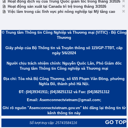
Hoạt động dịch vụ của Trung Quốc giảm tốc trong tháng 3/2026
Hoạt động sản xuất tại Canada trì trệ trong tháng 3/2026
Việc làm trong các lĩnh vực phi nông nghiệp tại Mỹ tăng cao
© Trung tâm Thông tin Công Nghiệp và Thương mại (VITIC) - Bộ Công
Thương
Giấy phép của Bộ Thông tin và Truyền thông số 115/GP-TTĐT, cấp
ngày 5/6/2024
Người chịu trách nhiệm chính: Nguyễn Quốc Lân, Phó Giám đốc
Trung tâm Thông tin Công nghiệp và Thương mại
Địa chỉ: Tòa nhà Bộ Công Thương, số 655 Phạm Văn Đồng, phường
Nghĩa Đô, thành phố Hà Nội.
ĐT: (04)39341911; (04)38251312 và Fax: (04)38251312
Email: Asemconnectvietnam@gmail.com;
Ghi rõ nguồn "Asemconnectvietnam.gov.vn" khi đăng lại thông tin từ
kênh thông tin này
GO TOP
Số lượt truy cập: 25743584116