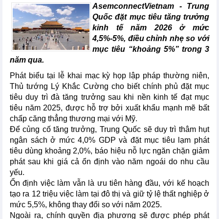
AsemconnectVietnam -
Trung
Quốc đặt mục tiêu tăng trưởng
kinh tế năm 2026 ở mức
4,5%-5%, điều chỉnh nhẹ so với
mục tiêu “khoảng 5%” trong 3
năm qua.
Phát biểu tại lễ khai mạc kỳ họp lập pháp thường niên,
Thủ tướng Lý Khắc Cường cho biết chính phủ đặt mục
tiêu duy trì đà tăng trưởng sau khi nền kinh tế đạt mục
tiêu năm 2025, được hỗ trợ bởi xuất khẩu mạnh mẽ bất
chấp căng thẳng thương mại với Mỹ.
Để củng cố tăng trưởng, Trung Quốc sẽ duy trì thâm hụt
ngân sách ở mức 4,0% GDP và đặt mục tiêu lạm phát
tiêu dùng khoảng 2,0%, báo hiệu nỗ lực ngăn chặn giảm
phát sau khi giá cả ổn định vào năm ngoái do nhu cầu
yếu.
Ổn định việc làm vẫn là ưu tiên hàng đầu, với kế hoạch
tạo ra 12 triệu việc làm tại đô thị và giữ tỷ lệ thất nghiệp ở
mức 5,5%, không thay đổi so với năm 2025.
Ngoài ra, chính quyền địa phương sẽ được phép phát