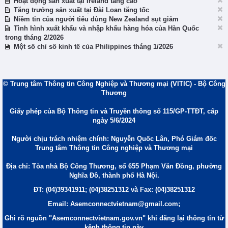
Hoạt động sản xuất tại Ireland tăng cao
Tăng trưởng sản xuất tại Đài Loan tăng tốc
Niềm tin của người tiêu dùng New Zealand sụt giảm
Tình hình xuất khẩu và nhập khẩu hàng hóa của Hàn Quốc
trong tháng 2/2026
Một số chỉ số kinh tế của Philippines tháng 1/2026
© Trung tâm Thông tin Công Nghiệp và Thương mại (VITIC) - Bộ Công
Thương
Giấy phép của Bộ Thông tin và Truyền thông số 115/GP-TTĐT, cấp
ngày 5/6/2024
Người chịu trách nhiệm chính: Nguyễn Quốc Lân, Phó Giám đốc
Trung tâm Thông tin Công nghiệp và Thương mại
Địa chỉ: Tòa nhà Bộ Công Thương, số 655 Phạm Văn Đồng, phường
Nghĩa Đô, thành phố Hà Nội.
ĐT: (04)39341911; (04)38251312 và Fax: (04)38251312
Email: Asemconnectvietnam@gmail.com;
Ghi rõ nguồn "Asemconnectvietnam.gov.vn" khi đăng lại thông tin từ
kênh thông tin này