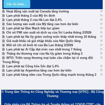
Các tin khác...
Hoạt động sản xuất tại Canada tăng trưởng
Lạm phát tháng 2 của Mỹ ổn định
Lạm phát tháng 2 của Hà Lan đạt 2,4%
Sản lượng sản xuất của Mỹ tăng cao hơn dự kiến
Lạm phát tại Đan Mạch tiếp tục giảm
Chỉ số PMI sản xuất và dịch vụ của Sri Lanka tháng 2/2026
Lạm phát tại Na Uy giảm xuống mức thấp nhất trong 10 tháng
Giá xuất khẩu và giá nhập khẩu của Hàn Quốc tăng
Một số chỉ số kinh tế của Ba Lan tháng 2/2026
Lạm phát tại Ai Cập đạt mức cao nhất trong 7 tháng
Thặng dư thương mại của Na Uy giảm trong tháng 2
WTO: Triển vọng thương mại toàn cầu chậm lại vì xung đột
Trung Đông
Lạm phát tại Cộng hòa Séc đạt 1,4%
Lạm phát tại Argentina tăng cao hơn dự kiến
Lạm phát hàng năm của Trung Quốc tăng mạnh trong tháng 2
© Trung tâm Thông tin Công Nghiệp và Thương mại (VITIC) - Bộ Công
Thương
Giấy phép của Bộ Thông tin và Truyền thông số 115/GP-TTĐT, cấp