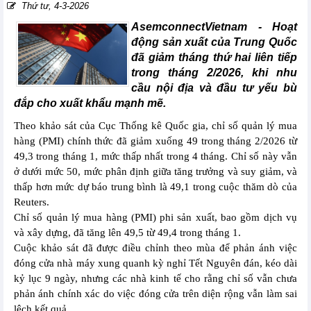
Thứ tư, 4-3-2026
AsemconnectVietnam -
Hoạt
động sản xuất của Trung Quốc
đã giảm tháng thứ hai liên tiếp
trong tháng 2/2026, khi nhu
cầu nội địa và đầu tư yếu bù
đắp cho xuất khẩu mạnh mẽ.
Theo khảo sát của Cục Thống kê Quốc gia, chỉ số quản lý mua
hàng (PMI) chính thức đã giảm xuống 49 trong tháng 2/2026 từ
49,3 trong tháng 1, mức thấp nhất trong 4 tháng. Chỉ số này vẫn
ở dưới mức 50, mức phân định giữa tăng trưởng và suy giảm, và
thấp hơn mức dự báo trung bình là 49,1 trong cuộc thăm dò của
Reuters.
Chỉ số quản lý mua hàng (PMI) phi sản xuất, bao gồm dịch vụ
và xây dựng, đã tăng lên 49,5 từ 49,4 trong tháng 1.
Cuộc khảo sát đã được điều chỉnh theo mùa để phản ánh việc
đóng cửa nhà máy xung quanh kỳ nghỉ Tết Nguyên đán, kéo dài
kỷ lục 9 ngày, nhưng các nhà kinh tế cho rằng chỉ số vẫn chưa
phản ánh chính xác do việc đóng cửa trên diện rộng vẫn làm sai
lệch kết quả.