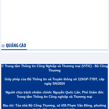
Chỉ số PMI sản xuất của Úc được điều chỉnh giảm nhẹ
Ấn Độ đặt mục tiêu thâm hụt ngân sách 4,3% cho năm tài chính
2026-2027
IMF nâng triển vọng kinh tế Mỹ, cảnh báo áp lực từ thuế quan
và nợ công
Lạm phát của Mỹ tăng nhanh trong tháng 12
Một số dữ liệu kinh tế của Indonesia trong tháng 1/2026
Chỉ số PMI sản xuất của Hàn Quốc đạt mức cao
Các chỉ số PMI của Trung Quốc tháng 1/2026
QUẢNG CÁO
© Trung tâm Thông tin Công Nghiệp và Thương mại (VITIC) - Bộ Công
Thương
Giấy phép của Bộ Thông tin và Truyền thông số 115/GP-TTĐT, cấp
ngày 5/6/2024
Người chịu trách nhiệm chính: Nguyễn Quốc Lân, Phó Giám đốc
Trung tâm Thông tin Công nghiệp và Thương mại
Địa chỉ: Tòa nhà Bộ Công Thương, số 655 Phạm Văn Đồng, phường