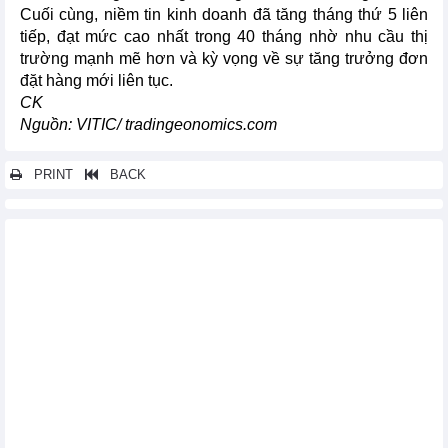
Cuối cùng, niềm tin kinh doanh đã tăng tháng thứ 5 liên
tiếp, đạt mức cao nhất trong 40 tháng nhờ nhu cầu thị
trường mạnh mẽ hơn và kỳ vọng về sự tăng trưởng đơn
đặt hàng mới liên tục.
CK
Nguồn: VITIC/ tradingeonomics.com
PRINT
BACK
Các tin khác...
Hoạt động sản xuất tại Ireland tăng cao
Tăng trưởng sản xuất tại Đài Loan tăng tốc
Niềm tin của người tiêu dùng New Zealand sụt giảm
Tình hình xuất khẩu và nhập khẩu hàng hóa của Hàn Quốc
trong tháng 2/2026
Một số chỉ số kinh tế của Philippines tháng 1/2026
Tăng trưởng sản xuất của Nhật Bản đạt mức cao
Niềm tin người tiêu dùng Mỹ cải thiện trong tháng 2/2026
Lạm phát lõi tại thủ đô Nhật Bản chậm lại, giảm xuống dưới
mục tiêu 2% của ngân hàng trung ương