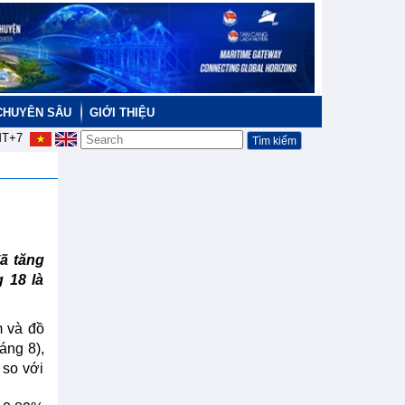
CHUYÊN SÂU
GIỚI THIỆU
T+7
ã tăng
 18 là
m và đồ
áng 8),
 so với