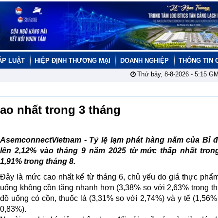
ÁP LUẬT
HIỆP ĐỊNH THƯƠNG MẠI
DOANH NGHIỆP
THÔNG TIN 
Thứ bảy, 8-8-2026 -
5:15
GM
cao nhất trong 3 tháng
AsemconnectVietnam -
Tỷ lệ lạm phát hàng năm của Bỉ đ
lên 2,12% vào tháng 9 năm 2025 từ mức thấp nhất trong
1,91% trong tháng 8.
Đây là mức cao nhất kể từ tháng 6, chủ yếu do giá thực phẩ
uống không cồn tăng nhanh hơn (3,38% so với 2,63% trong th
đồ uống có cồn, thuốc lá (3,31% so với 2,74%) và y tế (1,56%
0,83%).