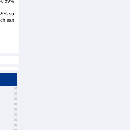
(-0,89%
,45% so
ách sạn