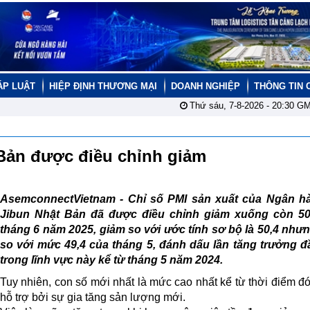
ÁP LUẬT
HIỆP ĐỊNH THƯƠNG MẠI
DOANH NGHIỆP
THÔNG TIN 
Thứ sáu, 7-8-2026 -
20:30
GM
 Bản được điều chỉnh giảm
AsemconnectVietnam -
Chỉ số PMI sản xuất của Ngân h
Jibun Nhật Bản đã được điều chỉnh giảm xuống còn 50
tháng 6 năm 2025, giảm so với ước tính sơ bộ là 50,4 như
so với mức 49,4 của tháng 5, đánh dấu lần tăng trưởng đ
trong lĩnh vực này kể từ tháng 5 năm 2024.
Tuy nhiên, con số mới nhất là mức cao nhất kể từ thời điểm đ
hỗ trợ bởi sự gia tăng sản lượng mới.