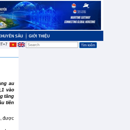
CHUYÊN SÂU
GIỚI THIỆU
T+7
àng au
,1 vào
ng tăng
ầu tiên
ó, được