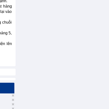
mạnh.
ặt hàng
lại vào
g chuỗi
háng 5,
iện lên