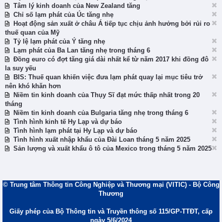
Tâm lý kinh doanh của New Zealand tăng
Chỉ số lạm phát của Úc tăng nhẹ
Hoạt động sản xuất ở châu Á tiếp tục chịu ảnh hưởng bởi rủi ro
thuế quan của Mỹ
Tỷ lệ lạm phát của Ý tăng nhẹ
Lạm phát của Ba Lan tăng nhẹ trong tháng 6
Đồng euro có đợt tăng giá dài nhất kể từ năm 2017 khi đồng đô
la suy yếu
BIS: Thuế quan khiến việc đưa lạm phát quay lại mục tiêu trở
nên khó khăn hơn
Niềm tin kinh doanh của Thụy Sĩ đạt mức thấp nhất trong 20
tháng
Niềm tin kinh doanh của Bulgaria tăng nhẹ trong tháng 6
Tình hình kinh tế Hy Lạp và dự báo
Tình hình lạm phát tại Hy Lạp và dự báo
Tình hình xuất nhập khẩu của Đài Loan tháng 5 năm 2025
Sản lượng và xuất khẩu ô tô của Mexico trong tháng 5 năm 2025
© Trung tâm Thông tin Công Nghiệp và Thương mại (VITIC) - Bộ Công
Thương
Giấy phép của Bộ Thông tin và Truyền thông số 115/GP-TTĐT, cấp
ngày 5/6/2024