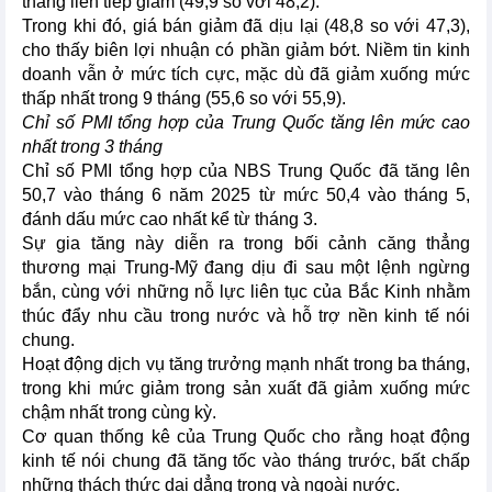
tháng liên tiếp giảm (49,9 so với 48,2).
Trong khi đó, giá bán giảm đã dịu lại (48,8 so với 47,3),
cho thấy biên lợi nhuận có phần giảm bớt. Niềm tin kinh
doanh vẫn ở mức tích cực, mặc dù đã giảm xuống mức
thấp nhất trong 9 tháng (55,6 so với 55,9).
Chỉ số PMI tổng hợp của Trung Quốc tăng lên mức cao
nhất trong 3 tháng
Chỉ số PMI tổng hợp của NBS Trung Quốc đã tăng lên
50,7 vào tháng 6 năm 2025 từ mức 50,4 vào tháng 5,
đánh dấu mức cao nhất kể từ tháng 3.
Sự gia tăng này diễn ra trong bối cảnh căng thẳng
thương mại Trung-Mỹ đang dịu đi sau một lệnh ngừng
bắn, cùng với những nỗ lực liên tục của Bắc Kinh nhằm
thúc đẩy nhu cầu trong nước và hỗ trợ nền kinh tế nói
chung.
Hoạt động dịch vụ tăng trưởng mạnh nhất trong ba tháng,
trong khi mức giảm trong sản xuất đã giảm xuống mức
chậm nhất trong cùng kỳ.
Cơ quan thống kê của Trung Quốc cho rằng hoạt động
kinh tế nói chung đã tăng tốc vào tháng trước, bất chấp
những thách thức dai dẳng trong và ngoài nước.