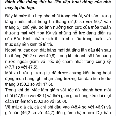
đánh dấu tháng thứ ba liên tiếp hoạt động của nhà
máy bị thu hẹp.
Đây là mức thu hẹp nhẹ nhất trong chuỗi, với sản lượng
tăng nhiều nhất trong ba tháng (51,0 so với 50,7 vào
tháng 5), chủ yếu do ảnh hưởng tích cực của thỏa thuận
thương mại với Hoa Kỳ và những nỗ lực đang diễn ra
của Bắc Kinh nhằm kích thích nhu cầu trong nước và
thúc đẩy nền kinh tế trì trệ.
Ngoài ra, các đơn đặt hàng mới đã tăng lần đầu tiên sau
ba tháng (50,2 so với 49,8), trong khi doanh số bán hàng
nước ngoài giảm với tốc độ chậm nhất trong cùng kỳ
(47,7 so với 47,5).
Một xu hướng tương tự đã được chứng kiến trong hoạt
động mua hàng, ghi nhận tăng trưởng lần đầu tiên kể từ
tháng 3 (50,2 so với 47,6).
Trong khi đó, việc làm giảm với tốc độ nhanh hơn một
chút (47,9 so với 48,1) và thời gian giao hàng kéo dài một
cách khiêm tốn (50,2 so với 50,0).
Về mặt giá cả, cả chi phí đầu vào (48,4 so với 46,9) và
giá bán (46,2 so với 44,7) đều giảm chậm hơn. Dự báo