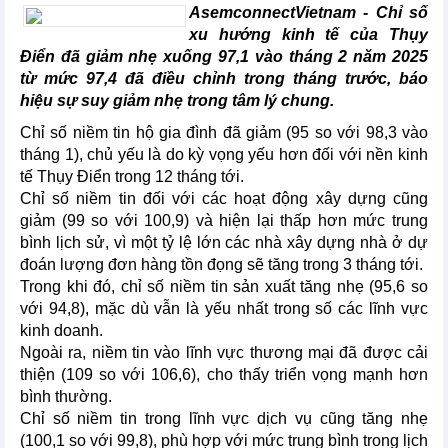
AsemconnectVietnam -
Chỉ số
xu hướng kinh tế của Thụy
Điển đã giảm nhẹ xuống 97,1 vào tháng 2 năm 2025
từ mức 97,4 đã điều chỉnh trong tháng trước, báo
hiệu sự suy giảm nhẹ trong tâm lý chung.
Chỉ số niềm tin hộ gia đình đã giảm (95 so với 98,3 vào
tháng 1), chủ yếu là do kỳ vọng yếu hơn đối với nền kinh
tế Thụy Điển trong 12 tháng tới.
Chỉ số niềm tin đối với các hoạt động xây dựng cũng
giảm (99 so với 100,9) và hiện lại thấp hơn mức trung
bình lịch sử, vì một tỷ lệ lớn các nhà xây dựng nhà ở dự
đoán lượng đơn hàng tồn đọng sẽ tăng trong 3 tháng tới.
Trong khi đó, chỉ số niềm tin sản xuất tăng nhẹ (95,6 so
với 94,8), mặc dù vẫn là yếu nhất trong số các lĩnh vực
kinh doanh.
Ngoài ra, niềm tin vào lĩnh vực thương mại đã được cải
thiện (109 so với 106,6), cho thấy triển vọng mạnh hơn
bình thường.
Chỉ số niềm tin trong lĩnh vực dịch vụ cũng tăng nhẹ
(100,1 so với 99,8), phù hợp với mức trung bình trong lịch