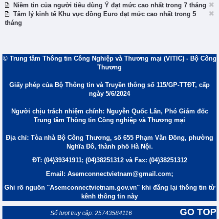
Niềm tin của người tiêu dùng Ý đạt mức cao nhất trong 7 tháng
Tâm lý kinh tế Khu vực đồng Euro đạt mức cao nhất trong 5
tháng
© Trung tâm Thông tin Công Nghiệp và Thương mại (VITIC) - Bộ Công
Thương
Giấy phép của Bộ Thông tin và Truyền thông số 115/GP-TTĐT, cấp
ngày 5/6/2024
Người chịu trách nhiệm chính: Nguyễn Quốc Lân, Phó Giám đốc
Trung tâm Thông tin Công nghiệp và Thương mại
Địa chỉ: Tòa nhà Bộ Công Thương, số 655 Phạm Văn Đồng, phường
Nghĩa Đô, thành phố Hà Nội.
ĐT: (04)39341911; (04)38251312 và Fax: (04)38251312
Email: Asemconnectvietnam@gmail.com;
Ghi rõ nguồn "Asemconnectvietnam.gov.vn" khi đăng lại thông tin từ
kênh thông tin này
GO TOP
Số lượt truy cập: 25743584116