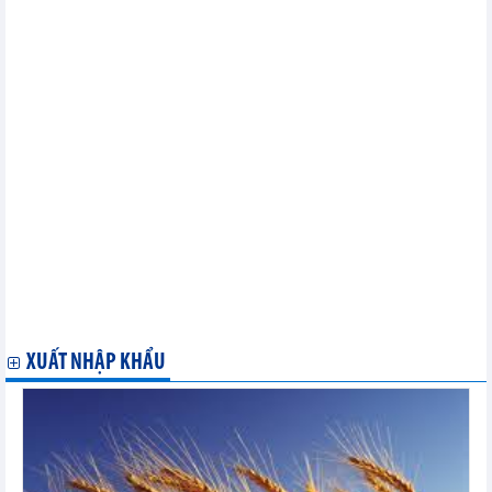
ương châu Á cắt giảm lãi suất
Dữ liệu lạm phát làm tiêu tan hy vọng cắt giảm lãi suất của
Philippines
Hà Lan – một trong những nền kinh tế lớn nhất Châu Âu
Xuất khẩu của Trung Quốc dự báo tăng trong tháng 7/2024 nhờ
sự phục hồi của thương mại toàn cầu
Rabobank: Dự báo kinh tế Hà Lan năm 2024 và 2025
Hoạt động sản xuất toàn cầu gặp khó khăn vào tháng 7 khi nhu
cầu suy giảm
Mỹ: Tỷ lệ thất nghiệp áp sát mức cao nhất trong ba năm
Dự báo thâm hụt tài chính của chính phủ Hà Lan năm 2024 và
năm 2025
Sức phục hồi ngày càng tăng của nền kinh tế toàn cầu trái
ngược với kỳ vọng cắt giảm lãi suất
Lạm phát của Hà Lan tiếp tục giảm tốc
BOJ tăng lãi suất và sẵn sàng thu hẹp gói kích thích tiền tệ
Thị trường lao động Hà Lan vẫn thắt chặt
XUẤT NHẬP KHẨU