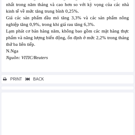
nhất trong năm tháng và cao hơn so với kỳ vọng của các nhà
kinh tế về mức tăng trung bình 0,25%.
Giá các sản phẩm dầu mỏ tăng 3,3% và các sản phẩm nông
nghiệp tăng 0,9%, trong khi giá rau tăng 6,3%.
Lạm phát cơ bản hàng năm, không bao gồm các mặt hàng thực
phẩm và năng lượng biến động, ổn định ở mức 2,2% trong tháng
thứ ba liên tiếp.
N.Nga
Nguồn: VITIC/Reuters
PRINT
BACK
Các tin khác...
Tăng trưởng xuất khẩu tháng 7/2024 của Hàn Quốc nhanh nhất
trong 6 tháng
Thái Lan nỗ lực trở thành trung tâm sản xuất xe điện
Lạm phát của Thổ Nhĩ Kỳ giảm mạnh do hiệu ứng cơ sở
Đồng đô la Mỹ suy yếu tạo điều kiện cho các ngân hàng trung