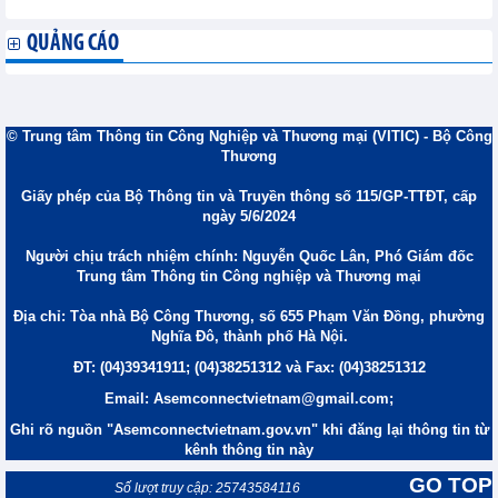
QUẢNG CÁO
© Trung tâm Thông tin Công Nghiệp và Thương mại (VITIC) - Bộ Công
Thương
Giấy phép của Bộ Thông tin và Truyền thông số 115/GP-TTĐT, cấp
ngày 5/6/2024
Người chịu trách nhiệm chính: Nguyễn Quốc Lân, Phó Giám đốc
Trung tâm Thông tin Công nghiệp và Thương mại
Địa chỉ: Tòa nhà Bộ Công Thương, số 655 Phạm Văn Đồng, phường
Nghĩa Đô, thành phố Hà Nội.
ĐT: (04)39341911; (04)38251312 và Fax: (04)38251312
Email: Asemconnectvietnam@gmail.com;
Ghi rõ nguồn "Asemconnectvietnam.gov.vn" khi đăng lại thông tin từ
kênh thông tin này
GO TOP
Số lượt truy cập: 25743584116