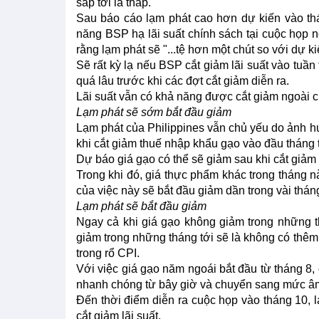
sắp tới là thấp.
Sau báo cáo lạm phát cao hơn dự kiến vào th
năng BSP hạ lãi suất chính sách tại cuộc họp n
rằng lạm phát sẽ "...tệ hơn một chút so với dự ki
Sẽ rất kỳ lạ nếu BSP cắt giảm lãi suất vào tuần 
quá lâu trước khi các đợt cắt giảm diễn ra.
Lãi suất vẫn có khả năng được cắt giảm ngoài ch
Lạm phát sẽ sớm bắt đầu giảm
Lạm phát của Philippines vẫn chủ yếu do ảnh hư
khi cắt giảm thuế nhập khẩu gạo vào đầu tháng 
Dự báo giá gạo có thể sẽ giảm sau khi cắt giảm 
Trong khi đó, giá thực phẩm khác trong tháng
của việc này sẽ bắt đầu giảm dần trong vài tháng
Lạm phát sẽ bắt đầu giảm
Ngay cả khi giá gạo không giảm trong những thá
giảm trong những tháng tới sẽ là không có thêm
trong rổ CPI.
Với việc giá gạo năm ngoái bắt đầu từ tháng 8,
nhanh chóng từ bây giờ và chuyển sang mức âm
Đến thời điểm diễn ra cuộc họp vào tháng 10, 
cắt giảm lãi suất.