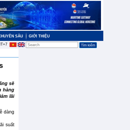
CHUYÊN SÂU
GIỚI THIỆU
T+7
es
ăng sẽ
n hàng
ảm lãi
dễ dàng
ãi suất