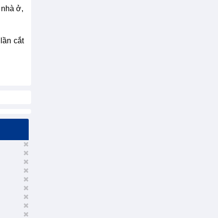
 nhà ở,
lần cắt