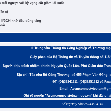
 trái ngược với kỳ vọng cắt giảm lãi suất
iền tệ
II/2024 nhờ tiêu dùng tăng
hoái
© Trung tâm Thông tin Công Nghiệp và Thương mại
Giấy phép của Bộ Thông tin và Truyền thông số 115
Người chịu trách nhiệm chính: Nguyễn Quốc Lân, Phó Giám đốc Tru
Địa chỉ: Tòa nhà Bộ Công Thương, số 655 Phạm Văn Đồng, 
ĐT: (04)39341911; (04)38251312 và Fax:
Email: Asemconnectvietnam@gm
Ghi rõ nguồn "Asemconnectvietnam.gov.vn" khi đăng lại 
Số lượt truy cập: 25743584116