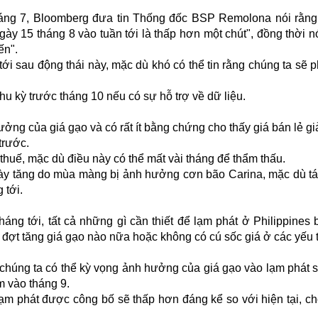
áng 7, Bloomberg đưa tin Thống đốc BSP Remolona nói rằng 
gày 15 tháng 8 vào tuần tới là thấp hơn một chút", đồng thời n
ến".
tới sau động thái này, mặc dù khó có thể tin rằng chúng ta sẽ p
u kỳ trước tháng 10 nếu có sự hỗ trợ về dữ liệu.
ởng của giá gạo và có rất ít bằng chứng cho thấy giá bán lẻ g
trước.
thuế, mặc dù điều này có thể mất vài tháng để thẩm thấu.
 này tăng do mùa màng bị ảnh hưởng cơn bão Carina, mặc dù t
 tới.
ng tới, tất cả những gì cần thiết để lạm phát ở Philippines 
 đợt tăng giá gạo nào nữa hoặc không có cú sốc giá ở các yếu 
 chúng ta có thể kỳ vọng ảnh hưởng của giá gạo vào lạm phát 
 vào tháng 9.
lạm phát được công bố sẽ thấp hơn đáng kể so với hiện tại, c