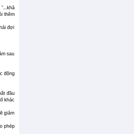
"...khả
ói thêm
hải đợi
iảm sau
ác động
bắt đầu
tố khác
sẽ giảm
ho phép