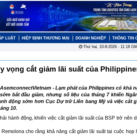
ÁP LUẬT
HIỆP ĐỊNH THƯƠNG MẠI
DOANH NGHIỆP
THÔNG TIN 
Thứ hai, 10-8-2026 -
11:18
GM
hy vọng cắt giảm lãi suất của Philippin
AsemconnectVietnam -
Lạm phát của Philippines có khả n
sớm bắt đầu giảm, nhưng số liệu của tháng 7 khiến Ngâ
ành động sớm hơn Cục Dự trữ Liên bang Mỹ và việc cắt gi
háng 10.
ải hành động, khiến việc cắt giảm lãi suất của BSP trở nên 
emolona cho rằng khả năng cắt giảm lãi suất tại cuộc họp l