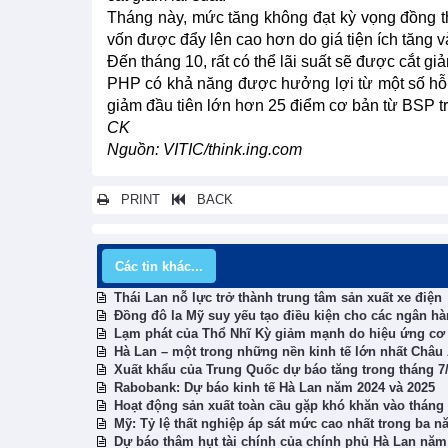
Tháng này, mức tăng không đạt kỳ vọng đồng 
vốn được đẩy lên cao hơn do giá tiện ích tăng v
Đến tháng 10, rất có thể lãi suất sẽ được cắt g
PHP có khả năng được hưởng lợi từ một số hỗ t
giảm đầu tiên lớn hơn 25 điểm cơ bản từ BSP tr
CK
Nguồn: VITIC/think.ing.com
PRINT
BACK
Các tin khác...
Thái Lan nỗ lực trở thành trung tâm sản xuất xe điện
Đồng đô la Mỹ suy yếu tạo điều kiện cho các ngân hà
Lạm phát của Thổ Nhĩ Kỳ giảm mạnh do hiệu ứng cơ
Hà Lan – một trong những nền kinh tế lớn nhất Châu
Xuất khẩu của Trung Quốc dự báo tăng trong tháng 7
Rabobank: Dự báo kinh tế Hà Lan năm 2024 và 2025
Hoạt động sản xuất toàn cầu gặp khó khăn vào tháng
Mỹ: Tỷ lệ thất nghiệp áp sát mức cao nhất trong ba 
Dự báo thâm hụt tài chính của chính phủ Hà Lan năm