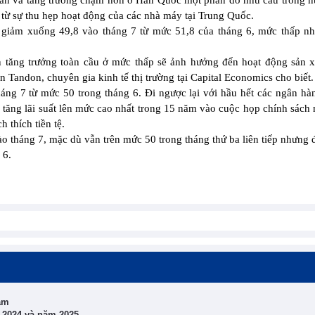
Bản và tăng trưởng chậm hơn ở Hàn Quốc một phần do nhu cầu trong 
 từ sự thu hẹp hoạt động của các nhà máy tại Trung Quốc.
giảm xuống 49,8 vào tháng 7 từ mức 51,8 của tháng 6, mức thấp nh
ạn tăng trưởng toàn cầu ở mức thấp sẽ ảnh hưởng đến hoạt động sản x
 Tandon, chuyên gia kinh tế thị trường tại Capital Economics cho biết.
ng 7 từ mức 50 trong tháng 6. Đi ngược lại với hầu hết các ngân hà
tăng lãi suất lên mức cao nhất trong 15 năm vào cuộc họp chính sách
 thích tiền tệ.
 tháng 7, mặc dù vẫn trên mức 50 trong tháng thứ ba liên tiếp nhưng
 6.
năm
 2024 và năm 2025