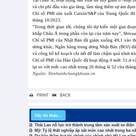
Tại châu Á, hoạt động sản xuất đã suy giảm ở Nhật 
và chi phí đầu vào gia tăng, làm tăng thêm sự ảm đạm
Chỉ số PMI sản xuất Caixin/S&P của Trung Quốc đã 
tháng 10/2023.
"Trong thời gian tới, chúng tôi dự kiến một giai đo
khắp Châu Á trong phần còn lại của năm nay", Shivaan
Chỉ số PMI của Nhật Bản đã giảm xuống 49,1 vào thá
ương khác, Ngân hàng trung ương Nhật Bản (BOJ) đã 
và công bố kế hoạch chi tiết để làm chậm quá trình kích
Chỉ số PMI của Hàn Quốc đã hoạt động ở mức 51,4 vào
lại so với mức cao nhất trong 26 tháng là 52 của tháng
Nguồn: Tinnhanhchungkhoan.vn
PRINT
BACK
Các tin khác...
Thái Lan nỗ lực trở thành trung tâm sản xuất xe điện
Mỹ: Tỷ lệ thất nghiệp áp sát mức cao nhất trong ba 
Dự báo thâm hụt tài chính của chính phủ Hà Lan năm