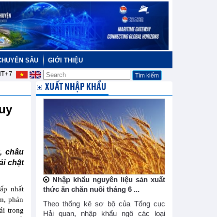
CHUYÊN SÂU
GIỚI THIỆU
T+7
XUẤT NHẬP KHẨU
suy
, châu
ải chật
Nhập khẩu nguyên liệu sản xuất
ấp nhất
thức ăn chăn nuôi tháng 6 ...
ảm, phản
Theo thống kê sơ bộ của Tổng cục
ái trong
Hải quan, nhập khẩu ngô các loại