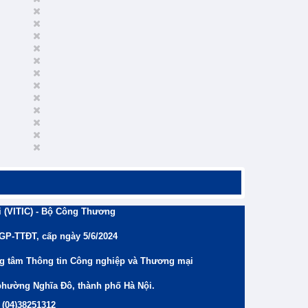
 (VITIC) - Bộ Công Thương
/GP-TTĐT, cấp ngày 5/6/2024
ng tâm Thông tin Công nghiệp và Thương mại
phường Nghĩa Đô, thành phố Hà Nội.
 (04)38251312