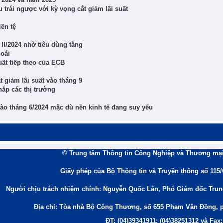
 trái ngược với kỳ vọng cắt giảm lãi suất
iền tệ
II/2024 nhờ tiêu dùng tăng
hoái
uất tiếp theo của ECB
t giảm lãi suất vào tháng 9
ắp các thị trường
o tháng 6/2024 mặc dù nền kinh tế đang suy yếu
© Trung tâm Thông tin Công Nghiệp và Thương mại
Giấy phép của Bộ Thông tin và Truyền thông số 115
Người chịu trách nhiệm chính: Nguyễn Quốc Lân, Phó Giám đốc Tru
Địa chỉ: Tòa nhà Bộ Công Thương, số 655 Phạm Văn Đồng, 
ĐT: (04)39341911; (04)38251312 và Fax: