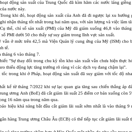
hoạt động sản xuất của Trung Quốc đã kìm hãm các nước láng giềng
của nước này.
Trong khi đó, hoạt động sản xuất của Anh đã đi ngược lại xu hướng
ghi nhận tháng tốt nhất trong hai năm qua, với sản lượng và việc làm t
Cụ thể, chỉ số sản xuất (PMI) của Mỹ đã giảm xuống 46,8 vào thán
ỉ số PMI dưới 50 cho thấy sự suy giảm trong lĩnh vực sản xuất.
Mỹ vẫn ở mức trên 42,5 mà Viện Quản lý cung ứng của Mỹ (ISM) cho b
h tế.
 tháng 6 vào tháng 7.
iết: "Sự thay đổi trong chu kỳ tồn kho sản xuất vẫn chưa hiện thực h
o thiếu động lực tăng trưởng rõ ràng vì các dịch vụ đang chậm lại".
g tốc trong khi ở Pháp, hoạt động sản xuất đã suy giảm với tốc độ nh
hất kể từ tháng 7/2022 khi sự lạc quan gia tăng sau chiến thắng áp đ
trung ương Anh (BoE) đã cắt giảm lãi suất 25 điểm cơ bản xuống còn 
trong 16 năm qua trong năm qua.
áo hiệu khả năng bắt đầu cắt giảm lãi suất sớm nhất là vào tháng 9
 Ngân hàng Trung ương Châu Âu (ECB) có thể tiếp tục cắt giảm lãi suất 