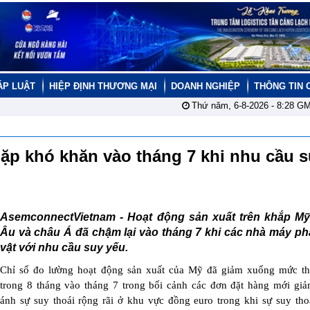
ÁP LUẬT
HIỆP ĐỊNH THƯƠNG MẠI
DOANH NGHIỆP
THÔNG TIN 
Thứ năm, 6-8-2026 -
8:28
GM
gặp khó khăn vào tháng 7 khi nhu cầu 
AsemconnectVietnam -
Hoạt động sản xuất trên khắp Mỹ
Âu và châu Á đã chậm lại vào tháng 7 khi các nhà máy ph
vật với nhu cầu suy yếu.
Chỉ số đo lường hoạt động sản xuất của Mỹ đã giảm xuống mức th
trong 8 tháng vào tháng 7 trong bối cảnh các đơn đặt hàng mới gi
ánh sự suy thoái rộng rãi ở khu vực đồng euro trong khi sự suy tho