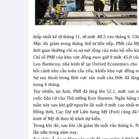
thấp nhất kể từ tháng 11, từ mức 48,5 vào tháng 6. Ch
Mặc dù giảm trong tháng thứ tư liên tiếp, PMI của 
thời gian thường chỉ ra sự mở rộng của toàn bộ nền kin
Chỉ số PMI của khu vực đồng euro giữ ở mức 45,8 của
Leo Barincou, nhà kinh tế tại Oxford Economics cho b
bối cảnh nhu cầu toàn cầu yếu, khiến khu vực đồng eur
Sự suy thoái trong lĩnh vực sản xuất của Đức đã tăn
trong 6 tháng.
Tuy nhiên, tại Anh, PMI đã tăng lên 52,1, mức cao n
cuộc bầu cử của Thủ tướng Keir Starmer. Ngân hàng 
tuần này sau khi giữ nguyên lãi suất ở mức cao nhất 
Đồng thời, Cục Dự trữ Liên bang Mỹ (Fed) cũng đã b
kinh tế Mỹ đi theo lộ trình dự kiến.
Trong khi đó, sau khi cắt giảm lãi suất vào tháng 6,
lần nữa trong năm nay.