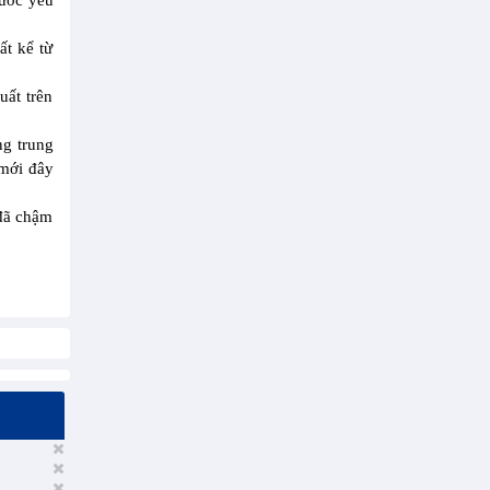
nước yếu
ất kể từ
uất trên
ng trung
 mới đây
 đã chậm