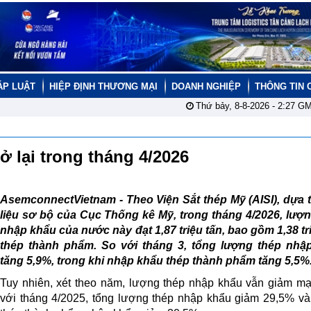
ÁP LUẬT
HIỆP ĐỊNH THƯƠNG MẠI
DOANH NGHIỆP
THÔNG TIN 
Thứ bảy, 8-8-2026 -
2:27
GM
ở lại trong tháng 4/2026
AsemconnectVietnam -
Theo Viện Sắt thép Mỹ (AISI), dựa 
liệu sơ bộ của Cục Thống kê Mỹ, trong tháng 4/2026, lượ
nhập khẩu của nước này đạt 1,87 triệu tấn, bao gồm 1,38 tr
thép thành phẩm. So với tháng 3, tổng lượng thép nhậ
tăng 5,9%, trong khi nhập khẩu thép thành phẩm tăng 5,5%
Tuy nhiên, xét theo năm, lượng thép nhập khẩu vẫn giảm m
với tháng 4/2025, tổng lượng thép nhập khẩu giảm 29,5% v