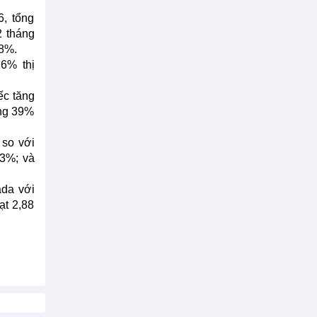
6, tổng
2 tháng
,8%.
6% thị
ếc tăng
ăng 39%
 so với
33%; và
ada với
ạt 2,88