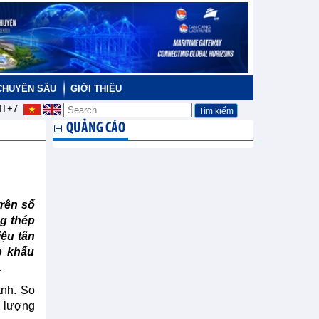
CHUYÊN SÂU
GIỚI THIỆU
T+7
QUẢNG CÁO
trên số
ng thép
iệu tấn
p khẩu
.
ạnh. So
à lượng