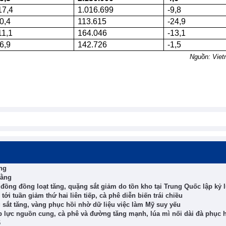
17,4
1.016.699
-9,8
0,4
113.615
-24,9
11,1
164.046
-13,1
6,9
142.726
-1,5
Nguồn: Viet
ng
bằng
 đồng đồng loạt tăng, quặng sắt giảm do tồn kho tại Trung Quốc lập kỷ 
ới tuần giảm thứ hai liên tiếp, cà phê diễn biến trái chiều
 sắt tăng, vàng phục hồi nhờ dữ liệu việc làm Mỹ suy yếu
áp lực nguồn cung, cà phê và đường tăng mạnh, lúa mì nối dài đà phục 
6