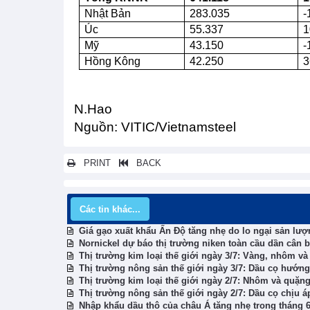
Nhật Bản
283.035
-
Úc
55.337
1
Mỹ
43.150
-
Hồng Kông
42.250
3
N.Hao
Nguồn: VITIC
/
Vietnamsteel
PRINT
BACK
Các tin khác...
Giá gạo xuất khẩu Ấn Độ tăng nhẹ do lo ngại sản lượ
Nornickel dự báo thị trường niken toàn cầu dần cân 
Thị trường kim loại thế giới ngày 3/7: Vàng, nhôm và
Thị trường nông sản thế giới ngày 3/7: Dầu cọ hướng t
Thị trường kim loại thế giới ngày 2/7: Nhôm và quặng
Thị trường nông sản thế giới ngày 2/7: Dầu cọ chịu 
Nhập khẩu dầu thô của châu Á tăng nhẹ trong tháng 