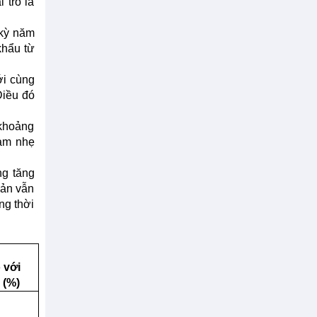
 trò là
 kỳ năm
khẩu từ
ới cùng
Điều đó
 khoảng
iảm nhẹ
ng tăng
Bản vẫn
ng thời
 với
 (%)