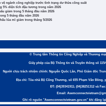
vệ ngành công nghiệp trước tình trạng dư thừa công suất
g 5% diện tích đậu tương trong năm 2026
khẩu giảm trong 5 tháng đầu năm 2026
rong 5 tháng đầu năm 2026
hẩu lúa mì giảm trong tháng 5/2026
© Trung tâm Thông tin Công Nghiệp và Thương mại
Giấy phép của Bộ Thông tin và Truyền thông số 115
Người chịu trách nhiệm chính: Nguyễn Quốc Lân, Phó Giám đốc Tru
Địa chỉ: Tòa nhà Bộ Công Thương, số 655 Phạm Văn Đồng, 
ĐT: (04)39341911; (04)38251312 và Fax:
Email: Asemconnectvietnam@gm
Ghi rõ nguồn "Asemconnectvietnam.gov.vn" khi đăng lại 