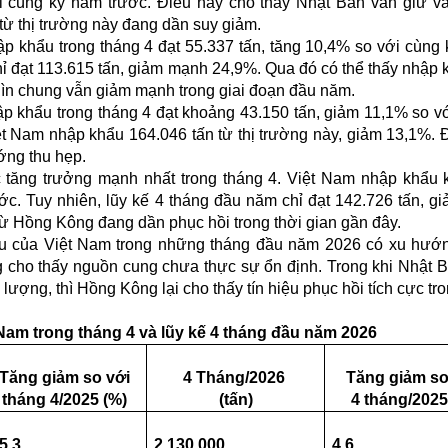
 cùng kỳ năm trước. Điều này cho thấy Nhật Bản vẫn giữ vai
ừ thị trường này đang dần suy giảm.
ập khẩu trong tháng 4 đạt 55.337 tấn, tăng 10,4% so với cùng
hỉ đạt 113.615 tấn, giảm mạnh 24,9%. Qua đó có thể thấy nhập 
hìn chung vẫn giảm mạnh trong giai đoạn đầu năm.
ập khẩu trong tháng 4 đạt khoảng 43.150 tấn, giảm 11,1% so v
t Nam nhập khẩu 164.046 tấn từ thị trường này, giảm 13,1%. 
ớng thu hẹp.
c tăng trưởng mạnh nhất trong tháng 4. Việt Nam nhập khẩu
ớc. Tuy nhiên, lũy kế 4 tháng đầu năm chỉ đạt 142.726 tấn, g
từ Hồng Kông đang dần phục hồi trong thời gian gần đây.
ệu của Việt Nam trong những tháng đầu năm 2026 có xu hướ
ng cho thấy nguồn cung chưa thực sự ổn định. Trong khi Nhật 
ượng, thì Hồng Kông lại cho thấy tín hiệu phục hồi tích cực tro
 Nam trong tháng 4 và lũy kế 4 tháng đầu năm 2026
Tăng giảm so với
4 Tháng/2026
Tăng giảm so
tháng
4
/
2025 (%)
(tấn)
4
tháng/2025
5,3
2.130.000
4,6