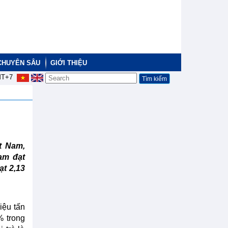
CHUYÊN SÂU
GIỚI THIỆU
T+7
t Nam,
am đạt
ạt 2,13
iệu tấn
% trong