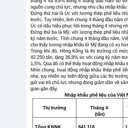
tháng 4 và 9,8% trong 4 tháng đầu năm so với
nguồn cung chủ lực, nhưng nhu cầu nhập khẩu t
Đứng thứ hai là Úc với lượng thép phế liệu nh
trước. Tuy nhiên, tính chung 4 tháng đầu năm c
Úc có dấu hiệu phục hồi trong tháng 4 nhưng n
Đứng thứ ba là Mỹ, với lượng thép phế liệu nh
kỳ năm trước. Tính chung 4 tháng đầu năm, Việ
cho thấy lượng nhập khẩu từ Mỹ đang có xu hư
Trong khi đó, Hồng Kông là thị trường có mứ
42.250 tấn, tăng 36,9% so với cùng kỳ năm trư
1,5%. Qua đó có thể thấy hoạt động nhập khẩu 
Nhìn chung, hoạt động nhập khẩu thép phế li
nhẹ, tuy nhiên sự biến động giữa các thị trườ
giữ vai trò chủ lực nhưng đang giảm dần về sản l
gian gần đây.
Nhập
khẩu phế liệu của Việt
Thị trường
Tháng 4
(tấn)
Tổng KNNK
641.118
1