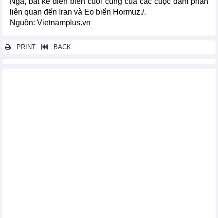
Nga, bất kể diễn biến cuối cùng của các cuộc đàm phán
liên quan đến Iran và Eo biển Hormuz./.
Nguồn: Vietnamplus.vn
PRINT
BACK
Các tin khác...
Chuỗi cung ứng mong manh đặt ngành nước hoa toàn cầu
trước nhiều thách thức
Giá phân bón thế giới tháng 5/2026 tiếp tục tăng
Thị trường ngô thế giới tháng 5/2026
Nhập khẩu ngô, đậu tương của Việt Nam giảm, nhập khẩu lúa
mì tăng trong tháng 4/2026
4 tháng đầu năm 2026, Việt Nam tăng xuất khẩu, giảm nhập
khẩu phân bón
Xuất khẩu thức ăn gia súc của Việt Nam tăng, nhập khẩu giảm
trong 4 tháng đầu năm 2026
Thị trường đậu tương thế giới tháng 5/2026
Thị trường lúa mì thế giới tháng 5/2026
Thị trường nông sản thế giới ngày 28/5: Lúa mì giảm phiên thứ
5 liên tiếp, đường lao dốc
Canada và Đức hợp tác đảm bảo an ninh năng lượng châu Âu