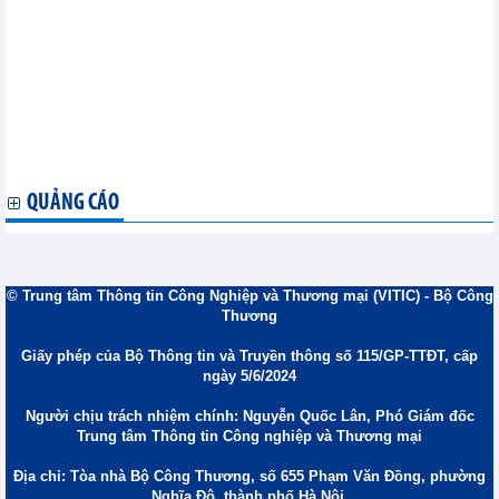
Thép cuộn UAE tăng mạnh, giao dịch thép châu Á suy yếu theo
mùa vụ
Nhập khẩu đậu tương Hoa Kỳ của Trung Quốc trong tháng
4/2026 tăng hơn gấp đôi
Thị trường nông sản thế giới ngày 27/5: Lúa mì giảm phiên thứ
tư liên tiếp, ca cao bật tăng mạnh
Ôtô châu Âu trước sức ép cạnh tranh công nghệ Trung Quốc
Indonesia lập kỷ lục dự trữ gạo cao nhất lịch sử
QUẢNG CÁO
© Trung tâm Thông tin Công Nghiệp và Thương mại (VITIC) - Bộ Công
Thương
Giấy phép của Bộ Thông tin và Truyền thông số 115/GP-TTĐT, cấp
ngày 5/6/2024
Người chịu trách nhiệm chính: Nguyễn Quốc Lân, Phó Giám đốc
Trung tâm Thông tin Công nghiệp và Thương mại
Địa chỉ: Tòa nhà Bộ Công Thương, số 655 Phạm Văn Đồng, phường
Nghĩa Đô, thành phố Hà Nội.