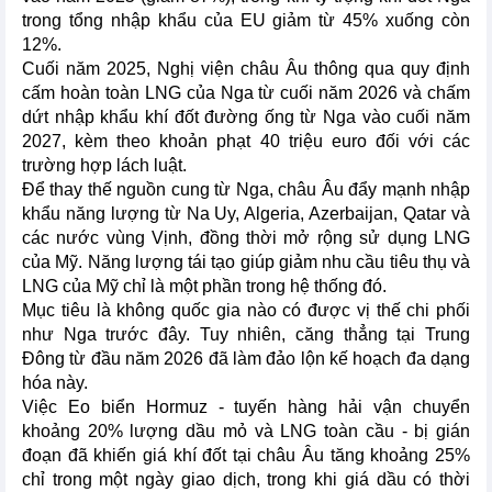
trong tổng nhập khẩu của EU giảm từ 45% xuống còn
12%.
Cuối năm 2025, Nghị viện châu Âu thông qua quy định
cấm hoàn toàn LNG của Nga từ cuối năm 2026 và chấm
dứt nhập khẩu khí đốt đường ống từ Nga vào cuối năm
2027, kèm theo khoản phạt 40 triệu euro đối với các
trường hợp lách luật.
Để thay thế nguồn cung từ Nga, châu Âu đẩy mạnh nhập
khẩu năng lượng từ Na Uy, Algeria, Azerbaijan, Qatar và
các nước vùng Vịnh, đồng thời mở rộng sử dụng LNG
của Mỹ. Năng lượng tái tạo giúp giảm nhu cầu tiêu thụ và
LNG của Mỹ chỉ là một phần trong hệ thống đó.
Mục tiêu là không quốc gia nào có được vị thế chi phối
như Nga trước đây. Tuy nhiên, căng thẳng tại Trung
Đông từ đầu năm 2026 đã làm đảo lộn kế hoạch đa dạng
hóa này.
Việc Eo biển Hormuz - tuyến hàng hải vận chuyển
khoảng 20% lượng dầu mỏ và LNG toàn cầu - bị gián
đoạn đã khiến giá khí đốt tại châu Âu tăng khoảng 25%
chỉ trong một ngày giao dịch, trong khi giá dầu có thời