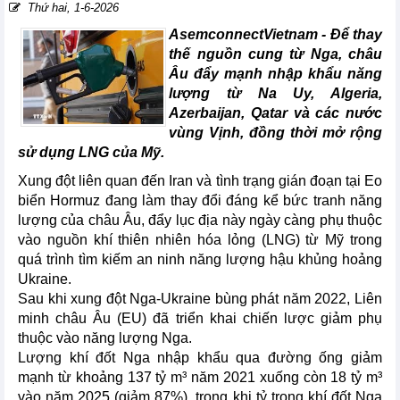
Thứ hai, 1-6-2026
AsemconnectVietnam -
Để thay
thế nguồn cung từ Nga, châu
Âu đẩy mạnh nhập khẩu năng
lượng từ Na Uy, Algeria,
Azerbaijan, Qatar và các nước
vùng Vịnh, đồng thời mở rộng
sử dụng LNG của Mỹ.
Xung đột liên quan đến Iran và tình trạng gián đoạn tại Eo
biển Hormuz đang làm thay đổi đáng kể bức tranh năng
lượng của châu Âu, đẩy lục địa này ngày càng phụ thuộc
vào nguồn khí thiên nhiên hóa lỏng (LNG) từ Mỹ trong
quá trình tìm kiếm an ninh năng lượng hậu khủng hoảng
Ukraine.
Sau khi xung đột Nga-Ukraine bùng phát năm 2022, Liên
minh châu Âu (EU) đã triển khai chiến lược giảm phụ
thuộc vào năng lượng Nga.
Lượng khí đốt Nga nhập khẩu qua đường ống giảm
mạnh từ khoảng 137 tỷ m³ năm 2021 xuống còn 18 tỷ m³
vào năm 2025 (giảm 87%), trong khi tỷ trọng khí đốt Nga