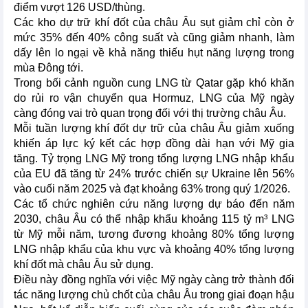
điểm vượt 126 USD/thùng.
Các kho dự trữ khí đốt của châu Âu sụt giảm chỉ còn ở
mức 35% đến 40% công suất và cũng giảm nhanh, làm
dấy lên lo ngại về khả năng thiếu hụt năng lượng trong
mùa Đông tới.
Trong bối cảnh nguồn cung LNG từ Qatar gặp khó khăn
do rủi ro vận chuyển qua Hormuz, LNG của Mỹ ngày
càng đóng vai trò quan trọng đối với thị trường châu Âu.
Mỗi tuần lượng khí đốt dự trữ của châu Âu giảm xuống
khiến áp lực ký kết các hợp đồng dài hạn với Mỹ gia
tăng. Tỷ trọng LNG Mỹ trong tổng lượng LNG nhập khẩu
của EU đã tăng từ 24% trước chiến sự Ukraine lên 56%
vào cuối năm 2025 và đạt khoảng 63% trong quý 1/2026.
Các tổ chức nghiên cứu năng lượng dự báo đến năm
2030, châu Âu có thể nhập khẩu khoảng 115 tỷ m³ LNG
từ Mỹ mỗi năm, tương đương khoảng 80% tổng lượng
LNG nhập khẩu của khu vực và khoảng 40% tổng lượng
khí đốt mà châu Âu sử dụng.
Điều này đồng nghĩa với việc Mỹ ngày càng trở thành đối
tác năng lượng chủ chốt của châu Âu trong giai đoạn hậu