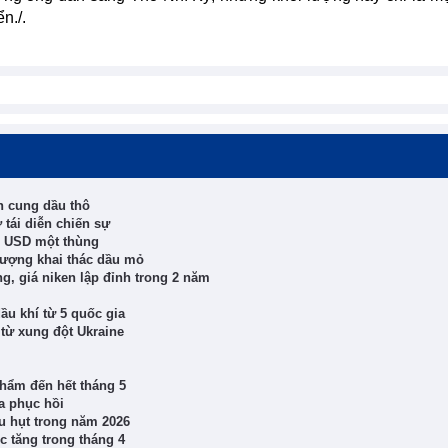
n./.
n cung dầu thô
 tái diễn chiến sự
0 USD một thùng
 lượng khai thác dầu mỏ
ng, giá niken lập đỉnh trong 2 năm
ầu khí từ 5 quốc gia
ể từ xung đột Ukraine
phẩm đến hết tháng 5
a phục hồi
u hụt trong năm 2026
c tăng trong tháng 4