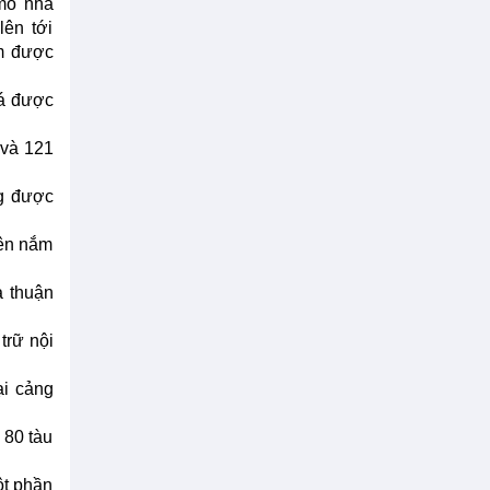
 mỏ nhà
ên tới
um được
iá được
 và 121
ng được
bên nắm
a thuận
trữ nội
ại cảng
 80 tàu
ột phần