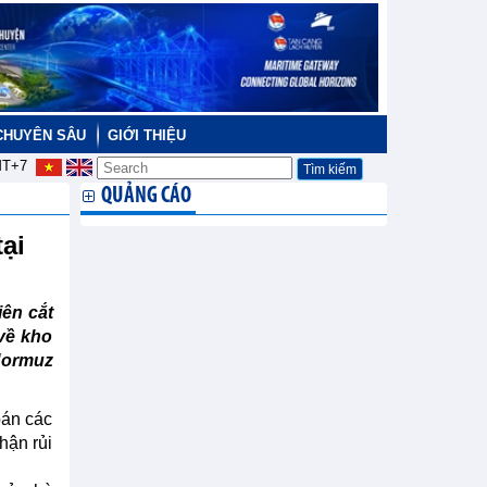
CHUYÊN SÂU
GIỚI THIỆU
T+7
QUẢNG CÁO
tại
iên cắt
về kho
Hormuz
bán các
hận rủi