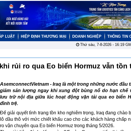
ÁP LUẬT
HIỆP ĐỊNH THƯƠNG MẠI
DOANH NGHIỆP
THÔNG TIN 
Thứ sáu, 7-8-2026 -
16:19
GM
khi rủi ro qua Eo biển Hormuz vẫn tồn 
AsemconnectVietnam -
Iraq là một trong những nước đầu t
giảm sản lượng ngay khi xung đột bùng nổ do hạn chế 
lưu trữ nội địa giữa lúc hoạt động vận tải qua eo biển 
đình trệ.
Để giải quyết tình trạng tồn kho nghiêm trọng, Iraq đang chào 
lô dầu thô với mức chiết khấu cao cho các khách hàng chấp n
ro vận chuyển qua Eo biển Hormuz trong tháng 5/2026.