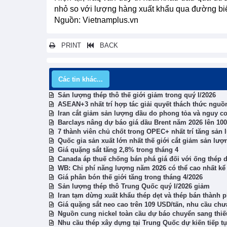
nhỏ so với lượng hàng xuất khẩu qua đường biể
Nguồn: Vietnamplus.vn
PRINT
BACK
Các tin khác...
Sản lượng thép thô thế giới giảm trong quý I/2026
ASEAN+3 nhất trí hợp tác giải quyết thách thức nguồ
Iran cắt giảm sản lượng dầu do phong tỏa và nguy cơ
Barclays nâng dự báo giá dầu Brent năm 2026 lên 10
7 thành viên chủ chốt trong OPEC+ nhất trí tăng sản
Quốc gia sản xuất lớn nhất thế giới cắt giảm sản lượ
Giá quặng sắt tăng 2,8% trong tháng 4
Canada áp thuế chống bán phá giá đối với ống thép d
WB: Chi phí năng lượng năm 2026 có thể cao nhất k
Giá phân bón thế giới tăng trong tháng 4/2026
Sản lượng thép thô Trung Quốc quý I/2026 giảm
Iran tạm dừng xuất khẩu thép dẹt và thép bán thành 
Giá quặng sắt neo cao trên 109 USD/tấn, nhu cầu chư
Nguồn cung nickel toàn cầu dự báo chuyển sang thiế
Nhu cầu thép xây dựng tại Trung Quốc dự kiến tiếp tụ