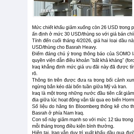
Mức chiết khấu giảm xuống còn 26 USD trong p
ấn định ở mức 30 USD/thùng so với giá bán chí
Tính đến cuối tháng 4/2026, giá hai loại dầu 
USD/thùng cho Basrah Heavy.
Điểm đáng chú ý trong thông báo của SOMO l
quyền viện dẫn điều khoản "bất khả kháng" (for
Iraq khẳng định mức giá ưu đãi này đã được tín
rõ.
Thông tin trên được đưa ra trong bối cảnh xun
ngừng bắn kéo dài bốn tuần giữa Mỹ và Iran.
Iraq là một trong những nước đầu tiên cắt giả
địa giữa lúc hoạt động vận tải qua eo biển Hormu
Số liệu do hãng tin Bloomberg thống kê cho th
Basrah ở phía Nam Iraq.
Con số này giảm mạnh so với mức 12 tàu trong t
mỗi tháng trong điều kiện bình thường.
Hiện tại, Iraq vẫn duy trì xuất khẩu dầu qua 