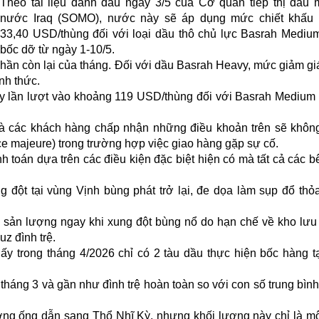
Theo tài liệu đánh dấu ngày 3/5 của Cơ quan tiếp thị dầu
nước Iraq (SOMO), nước này sẽ áp dụng mức chiết khấu l
33,40 USD/thùng đối với loại dầu thô chủ lực Basrah Medi
bốc dỡ từ ngày 1-10/5.
hần còn lại của tháng. Đối với dầu Basrah Heavy, mức giảm g
nh thức.
này lần lượt vào khoảng 119 USD/thùng đối với Basrah Medium
à các khách hàng chấp nhận những điều khoản trên sẽ khô
ce majeure) trong trường hợp việc giao hàng gặp sự cố.
h toán dựa trên các điều kiện đặc biệt hiện có mà tất cả các 
g đột tại vùng Vịnh bùng phát trở lại, đe dọa làm sụp đổ thỏ
m sản lượng ngay khi xung đột bùng nổ do hạn chế về kho lưu 
z đình trệ.
ấy trong tháng 4/2026 chỉ có 2 tàu dầu thực hiện bốc hàng t
háng 3 và gần như đình trệ hoàn toàn so với con số trung bình
đường ống dẫn sang Thổ Nhĩ Kỳ, nhưng khối lượng này chỉ là m