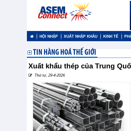
HỘI NHẬP
XUẤT NHẬP KHẨU
KINH TẾ
PH
TIN HÀNG HOÁ THẾ GIỚI
Xuất khẩu thép của Trung Quố
Thứ tư, 29-4-2026