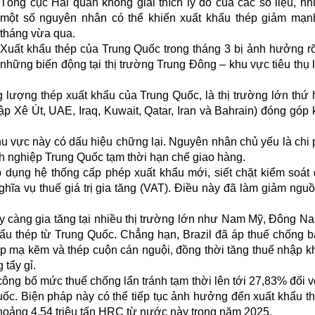
Tổng cục Hải quan không giải thích lý do của các số liệu, n
một số nguyên nhân có thể khiến xuất khẩu thép giảm mạn
tháng vừa qua.
Xuất khẩu thép của Trung Quốc trong tháng 3 bị ảnh hưởng rõ
những biến động tại thị trường Trung Đông – khu vực tiêu thụ 
lượng thép xuất khẩu của Trung Quốc, là thị trường lớn thứ 
 Xê Út, UAE, Iraq, Kuwait, Qatar, Iran và Bahrain) đóng góp
hu vực này có dấu hiệu chững lại. Nguyên nhân chủ yếu là chi 
h nghiệp Trung Quốc tạm thời hạn chế giao hàng.
 dụng hệ thống cấp phép xuất khẩu mới, siết chặt kiểm soát 
ghĩa vụ thuế giá trị gia tăng (VAT). Điều này đã làm giảm ngu
y càng gia tăng tại nhiều thị trường lớn như Nam Mỹ, Đông N
ẩu thép từ Trung Quốc. Chẳng hạn, Brazil đã áp thuế chống 
ép mạ kẽm và thép cuộn cán nguội, đồng thời tăng thuế nhập k
 tẩy gỉ.
ông bố mức thuế chống lẩn tránh tạm thời lên tới 27,83% đối v
ốc. Biện pháp này có thể tiếp tục ảnh hưởng đến xuất khẩu t
hoảng 4,54 triệu tấn HRC từ nước này trong năm 2025.