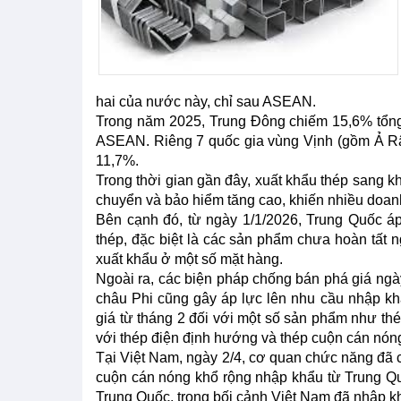
hai của nước này, chỉ sau ASEAN.
Trong năm 2025, Trung Đông chiếm 15,6% tổng 
ASEAN. Riêng 7 quốc gia vùng Vịnh (gồm Ả Rập
11,7%.
Trong thời gian gần đây, xuất khẩu thép sang k
chuyển và bảo hiểm tăng cao, khiến nhiều doan
Bên cạnh đó, từ ngày 1/1/2026, Trung Quốc áp
thép, đặc biệt là các sản phẩm chưa hoàn tất n
xuất khẩu ở một số mặt hàng.
Ngoài ra, các biện pháp chống bán phá giá ngà
châu Phi cũng gây áp lực lên nhu cầu nhập kh
giá từ tháng 2 đối với một số sản phẩm như th
với thép điện định hướng và thép cuộn cán nóng
Tại Việt Nam, ngày 2/4, cơ quan chức năng đã c
cuộn cán nóng khổ rộng nhập khẩu từ Trung Qu
Trung Quốc, trong bối cảnh Việt Nam đã nhập k