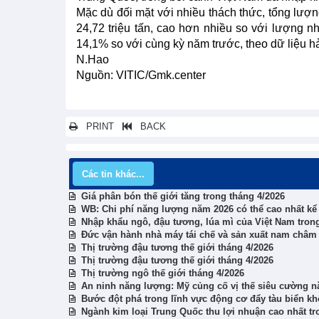
Mặc dù đối mặt với nhiều thách thức, tổng lượ
24,72 triệu tấn, cao hơn nhiều so với lượng n
14,1% so với cùng kỳ năm trước, theo dữ liệu h
N.Hao
Nguồn: VITIC/Gmk.center
PRINT
BACK
Các tin khác...
Giá phân bón thế giới tăng trong tháng 4/2026
WB: Chi phí năng lượng năm 2026 có thể cao nhất k
Nhập khẩu ngô, đậu tương, lúa mì của Việt Nam trong
Đức vận hành nhà máy tái chế và sản xuất nam châm
Thị trường đậu tương thế giới tháng 4/2026
Thị trường đậu tương thế giới tháng 4/2026
Thị trường ngô thế giới tháng 4/2026
An ninh năng lượng: Mỹ củng cố vị thế siêu cường n
Bước đột phá trong lĩnh vực động cơ đẩy tàu biển kh
Ngành kim loại Trung Quốc thu lợi nhuận cao nhất tr