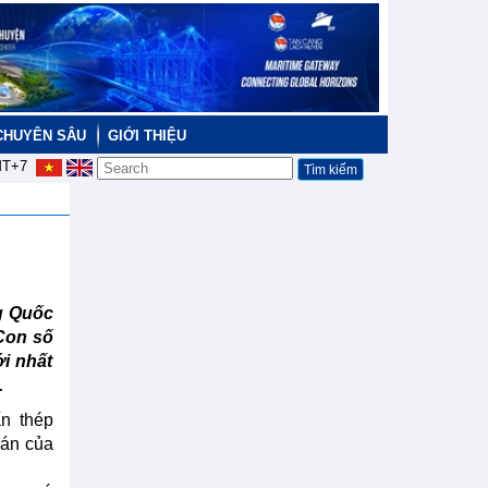
CHUYÊN SÂU
GIỚI THIỆU
T+7
g Quốc
 Con số
i nhất
.
ấn thép
oán của