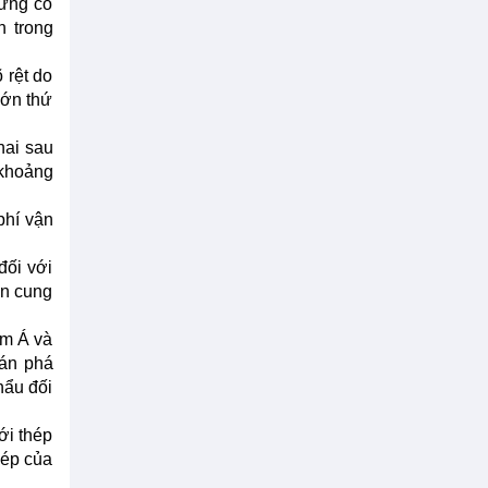
hưng có
h trong
 rệt do
lớn thứ
hai sau
 khoảng
phí vận
đối với
ồn cung
am Á và
bán phá
hẩu đối
ới thép
hép của