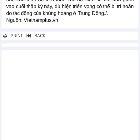
vào cuối thập kỷ này, dù hiện triển vọng có thể bị trì hoãn
do tác động của khủng hoảng ở Trung Đông./.
Nguồn: Vietnamplus.vn
PRINT
BACK
Các tin khác...
Thị trường nông sản thế giới ngày 9/4: Ca cao phục hồi, đường
giảm sâu do áp lực nguồn cung
Hơn 800 tàu chờ mở đường thoát qua eo biển Hormuz
Nhật Bản tăng tốc nhập khẩu dầu thô từ Mỹ qua kênh đào
Panama
Thị trường nông sản thế giới ngày 8/4: Cà phê lao dốc, lúa mì
nhích nhẹ
Xung đột Trung Đông đẩy giá dầu Nga lên mức cao nhất trong
13 năm
Doanh thu ngành quảng cáo của Trung Quốc lần đầu vượt mốc
290 tỷ USD
Philippines vượt Ấn Độ, đứng đầu bảng xếp hạng gia công toàn
cầu
IEA: Thế giới đang trải qua cú sốc năng lượng nghiêm trọng