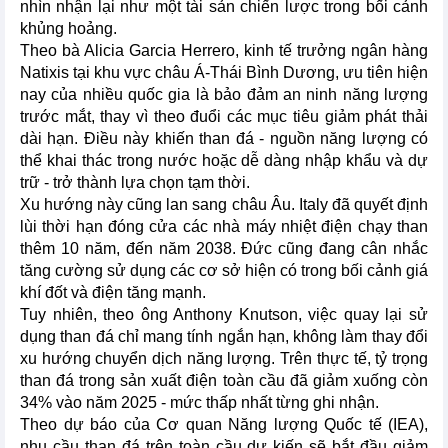
nhìn nhận lại như một tài sản chiến lược trong bối cảnh
khủng hoảng.
Theo bà Alicia Garcia Herrero, kinh tế trưởng ngân hàng
Natixis tại khu vực châu Á-Thái Bình Dương, ưu tiên hiện
nay của nhiều quốc gia là bảo đảm an ninh năng lượng
trước mắt, thay vì theo đuổi các mục tiêu giảm phát thải
dài hạn. Điều này khiến than đá - nguồn năng lượng có
thể khai thác trong nước hoặc dễ dàng nhập khẩu và dự
trữ - trở thành lựa chọn tạm thời.
Xu hướng này cũng lan sang châu Âu. Italy đã quyết định
lùi thời hạn đóng cửa các nhà máy nhiệt điện chạy than
thêm 10 năm, đến năm 2038. Đức cũng đang cân nhắc
tăng cường sử dụng các cơ sở hiện có trong bối cảnh giá
khí đốt và điện tăng mạnh.
Tuy nhiên, theo ông Anthony Knutson, việc quay lại sử
dụng than đá chỉ mang tính ngắn hạn, không làm thay đổi
xu hướng chuyển dịch năng lượng. Trên thực tế, tỷ trọng
than đá trong sản xuất điện toàn cầu đã giảm xuống còn
34% vào năm 2025 - mức thấp nhất từng ghi nhận.
Theo dự báo của Cơ quan Năng lượng Quốc tế (IEA),
nhu cầu than đá trên toàn cầu dự kiến sẽ bắt đầu giảm