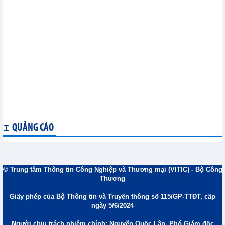
nhất lịch sử
Thị trường thép Mỹ: Ống thép dầu khí tăng giá, thép thanh giữ
ổn định
Sản lượng thép cây của Trung Quốc giảm 9% trong 2 tháng đầu
năm 2026
Giá than cốc luyện kim toàn cầu tăng trong nửa cuối tháng 3
Sản xuất thép thô toàn cầu tháng 2 suy giảm nhẹ
Philippines khởi xướng điều tra tự vệ với gạo nhập khẩu
Châu Á tăng cường biện pháp đối phó trong bối cảnh giá năng
lượng leo thang
Vận tải bằng đường biển không ổn định, Nga giảm xuất khẩu
than luyện kim
QUẢNG CÁO
© Trung tâm Thông tin Công Nghiệp và Thương mại (VITIC) - Bộ Công
Thương
Giấy phép của Bộ Thông tin và Truyền thông số 115/GP-TTĐT, cấp
ngày 5/6/2024
Người chịu trách nhiệm chính: Nguyễn Quốc Lân, Phó Giám đốc