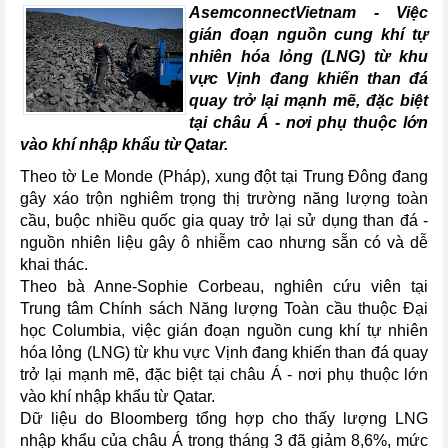
AsemconnectVietnam -
Việc
gián đoạn nguồn cung khí tự
nhiên hóa lỏng (LNG) từ khu
vực Vịnh đang khiến than đá
quay trở lại mạnh mẽ, đặc biệt
tại châu Á - nơi phụ thuộc lớn
vào khí nhập khẩu từ Qatar.
Theo tờ Le Monde (Pháp), xung đột tại Trung Đông đang
gây xáo trộn nghiêm trọng thị trường năng lượng toàn
cầu, buộc nhiều quốc gia quay trở lại sử dụng than đá -
nguồn nhiên liệu gây ô nhiễm cao nhưng sẵn có và dễ
khai thác.
Theo bà Anne-Sophie Corbeau, nghiên cứu viên tại
Trung tâm Chính sách Năng lượng Toàn cầu thuộc Đại
học Columbia, việc gián đoạn nguồn cung khí tự nhiên
hóa lỏng (LNG) từ khu vực Vịnh đang khiến than đá quay
trở lại mạnh mẽ, đặc biệt tại châu Á - nơi phụ thuộc lớn
vào khí nhập khẩu từ Qatar.
Dữ liệu do Bloomberg tổng hợp cho thấy lượng LNG
nhập khẩu của châu Á trong tháng 3 đã giảm 8,6%, mức