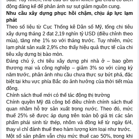
động đáng kể để phản ánh sự sụt giảm nguồn cung.
Nhu cầu xây dựng phục hồi chậm, chịu áp lực lạm
phát
Theo số liệu từ Cục Thống kê Dân số Mỹ, tổng chi tiêu
xây dựng tháng 2 đạt 2,19 nghìn tỷ USD (điều chỉnh theo
mùa), tăng nhẹ 1% so với tháng trước. Tuy nhiên, mức
lạm phát sản xuất 2,9% cho thấy hiệu quả thực tế của chi
tiêu xây dựng bị bào mòn.
Đáng chú ý, chi tiêu xây dựng phi nhà ở – bao gồm
thương mại và công nghiệp – giảm 3% so với cùng kỳ
năm trước, phản ánh nhu cầu chưa thực sự bứt phá, đặc
biệt tại khu vực phía Bắc do ảnh hưởng của thời tiết mùa
đông.
Chính sách thuế mới có thể tác động thị trường
Chính quyền Mỹ đã công bố điều chỉnh chính sách thuế
quan nhằm hỗ trợ sản xuất trong nước. Theo đó, mức
thuế 25% sẽ được áp dụng trên toàn bộ giá trị các sản
phẩm phái sinh từ thép, nhôm và đồng kể từ ngày 6/4,
thay vì chỉ đánh thuế theo hàm lượng kim loại như trước.
Một số sản phẩm vẫn chịu mức thuế cao 50%, trong khi