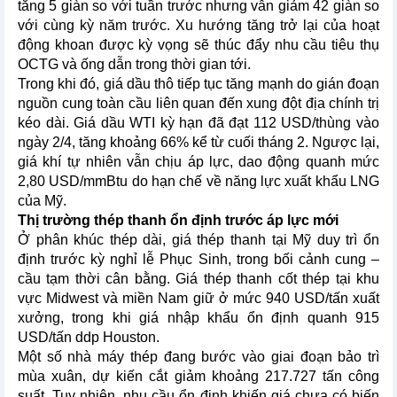
tăng 5 giàn so với tuần trước nhưng vẫn giảm 42 giàn so
với cùng kỳ năm trước. Xu hướng tăng trở lại của hoạt
động khoan được kỳ vọng sẽ thúc đẩy nhu cầu tiêu thụ
OCTG và ống dẫn trong thời gian tới.
Trong khi đó, giá dầu thô tiếp tục tăng mạnh do gián đoạn
nguồn cung toàn cầu liên quan đến xung đột địa chính trị
kéo dài. Giá dầu WTI kỳ hạn đã đạt 112 USD/thùng vào
ngày 2/4, tăng khoảng 66% kể từ cuối tháng 2. Ngược lại,
giá khí tự nhiên vẫn chịu áp lực, dao động quanh mức
2,80 USD/mmBtu do hạn chế về năng lực xuất khẩu LNG
của Mỹ.
Thị trường thép thanh ổn định trước áp lực mới
Ở phân khúc thép dài, giá thép thanh tại Mỹ duy trì ổn
định trước kỳ nghỉ lễ Phục Sinh, trong bối cảnh cung –
cầu tạm thời cân bằng. Giá thép thanh cốt thép tại khu
vực Midwest và miền Nam giữ ở mức 940 USD/tấn xuất
xưởng, trong khi giá nhập khẩu ổn định quanh 915
USD/tấn ddp Houston.
Một số nhà máy thép đang bước vào giai đoạn bảo trì
mùa xuân, dự kiến cắt giảm khoảng 217.727 tấn công
suất. Tuy nhiên, nhu cầu ổn định khiến giá chưa có biến