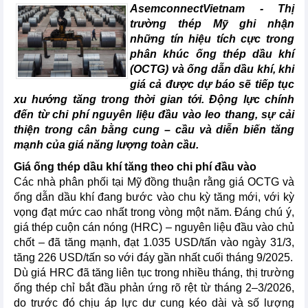
AsemconnectVietnam -
Thị
trường thép Mỹ ghi nhận
những tín hiệu tích cực trong
phân khúc ống thép dầu khí
(OCTG) và ống dẫn dầu khí, khi
giá cả được dự báo sẽ tiếp tục
xu hướng tăng trong thời gian tới. Động lực chính
đến từ chi phí nguyên liệu đầu vào leo thang, sự cải
thiện trong cân bằng cung – cầu và diễn biến tăng
mạnh của giá năng lượng toàn cầu.
Giá ống thép dầu khí tăng theo chi phí đầu vào
Các nhà phân phối tại Mỹ đồng thuận rằng giá OCTG và
ống dẫn dầu khí đang bước vào chu kỳ tăng mới, với kỳ
vọng đạt mức cao nhất trong vòng một năm. Đáng chú ý,
giá thép cuộn cán nóng (HRC) – nguyên liệu đầu vào chủ
chốt – đã tăng mạnh, đạt 1.035 USD/tấn vào ngày 31/3,
tăng 226 USD/tấn so với đáy gần nhất cuối tháng 9/2025.
Dù giá HRC đã tăng liên tục trong nhiều tháng, thị trường
ống thép chỉ bắt đầu phản ứng rõ rệt từ tháng 2–3/2026,
do trước đó chịu áp lực dư cung kéo dài và số lượng