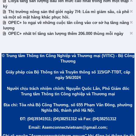
Libya tăng sản lượng dầu lên mức cao nhất trong hơn một thập
kỷ
Thị trường nông sản thế giới ngày 7/4: Lúa mì giảm sâu, cà phê
và một số mặt hàng khác phục hồi.
OPEC+ lo ngại về những cuộc tấn công vào cơ sở hạ tầng năng
lượng
OPEC+ nhất trí tăng sản lượng thêm 206.000 thùng mỗi ngày
© Trung tâm Thông tin Công Nghiệp và Thương mại (VITIC) - Bộ Công
Thương
Giấy phép của Bộ Thông tin và Truyền thông số 115/GP-TTĐT, cấp
ngày 5/6/2024
Người chịu trách nhiệm chính: Nguyễn Quốc Lân, Phó Giám đốc
Trung tâm Thông tin Công nghiệp và Thương mại
Địa chỉ: Tòa nhà Bộ Công Thương, số 655 Phạm Văn Đồng, phường
Nghĩa Đô, thành phố Hà Nội.
ĐT: (04)39341911; (04)38251312 và Fax: (04)38251312
Email: Asemconnectvietnam@gmail.com;
Ghi rõ nguồn "Asemconnectvietnam.gov.vn" khi đăng lại thông tin từ