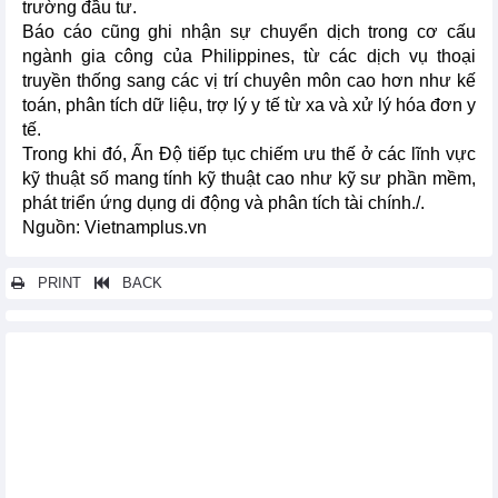
trường đầu tư.
Báo cáo cũng ghi nhận sự chuyển dịch trong cơ cấu
ngành gia công của Philippines, từ các dịch vụ thoại
truyền thống sang các vị trí chuyên môn cao hơn như kế
toán, phân tích dữ liệu, trợ lý y tế từ xa và xử lý hóa đơn y
tế.
Trong khi đó, Ấn Độ tiếp tục chiếm ưu thế ở các lĩnh vực
kỹ thuật số mang tính kỹ thuật cao như kỹ sư phần mềm,
phát triển ứng dụng di động và phân tích tài chính./.
Nguồn: Vietnamplus.vn
PRINT
BACK
Các tin khác...
IEA: Thế giới đang trải qua cú sốc năng lượng nghiêm trọng
nhất lịch sử
Sản lượng thép cây của Trung Quốc giảm 9% trong 2 tháng đầu
năm 2026
Giá than cốc luyện kim toàn cầu tăng trong nửa cuối tháng 3
Sản xuất thép thô toàn cầu tháng 2 suy giảm nhẹ