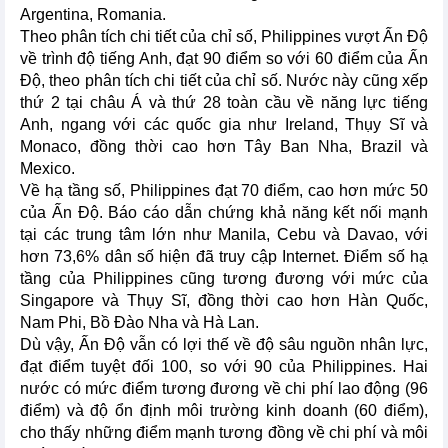
Argentina, Romania.
Theo phân tích chi tiết của chỉ số, Philippines vượt Ấn Độ
về trình độ tiếng Anh, đạt 90 điểm so với 60 điểm của Ấn
Độ, theo phân tích chi tiết của chỉ số. Nước này cũng xếp
thứ 2 tại châu Á và thứ 28 toàn cầu về năng lực tiếng
Anh, ngang với các quốc gia như Ireland, Thụy Sĩ và
Monaco, đồng thời cao hơn Tây Ban Nha, Brazil và
Mexico.
Về hạ tầng số, Philippines đạt 70 điểm, cao hơn mức 50
của Ấn Độ. Báo cáo dẫn chứng khả năng kết nối mạnh
tại các trung tâm lớn như Manila, Cebu và Davao, với
hơn 73,6% dân số hiện đã truy cập Internet. Điểm số hạ
tầng của Philippines cũng tương đương với mức của
Singapore và Thụy Sĩ, đồng thời cao hơn Hàn Quốc,
Nam Phi, Bồ Đào Nha và Hà Lan.
Dù vậy, Ấn Độ vẫn có lợi thế về độ sâu nguồn nhân lực,
đạt điểm tuyệt đối 100, so với 90 của Philippines. Hai
nước có mức điểm tương đương về chi phí lao động (96
điểm) và độ ổn định môi trường kinh doanh (60 điểm),
cho thấy những điểm mạnh tương đồng về chi phí và môi